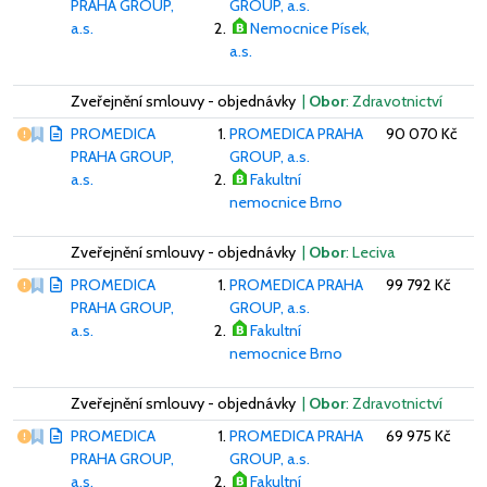
PRAHA GROUP,
GROUP, a.s.
a.s.
Nemocnice Písek,
a.s.
Zveřejnění smlouvy - objednávky
|
Obor
: Zdravotnictví
Vážný nedostatek
PROMEDICA
PROMEDICA PRAHA
90 070 Kč
PRAHA GROUP,
GROUP, a.s.
a.s.
Fakultní
nemocnice Brno
Zveřejnění smlouvy - objednávky
|
Obor
: Leciva
Vážný nedostatek
PROMEDICA
PROMEDICA PRAHA
99 792 Kč
PRAHA GROUP,
GROUP, a.s.
a.s.
Fakultní
nemocnice Brno
Zveřejnění smlouvy - objednávky
|
Obor
: Zdravotnictví
Vážný nedostatek
PROMEDICA
PROMEDICA PRAHA
69 975 Kč
PRAHA GROUP,
GROUP, a.s.
a.s.
Fakultní