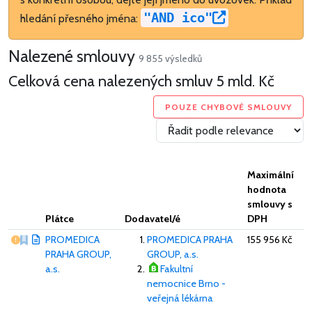
"AND ico"
hledání přesného jména:
Nalezené smlouvy
9 855 výsledků
Celková cena nalezených smluv
5 mld. Kč
POUZE CHYBOVÉ SMLOUVY
Maximální
hodnota
smlouvy s
Plátce
Dodavatel/é
DPH
Vážný nedostatek
PROMEDICA
PROMEDICA PRAHA
155 956 Kč
PRAHA GROUP,
GROUP, a.s.
a.s.
Fakultní
nemocnice Brno -
veřejná lékárna