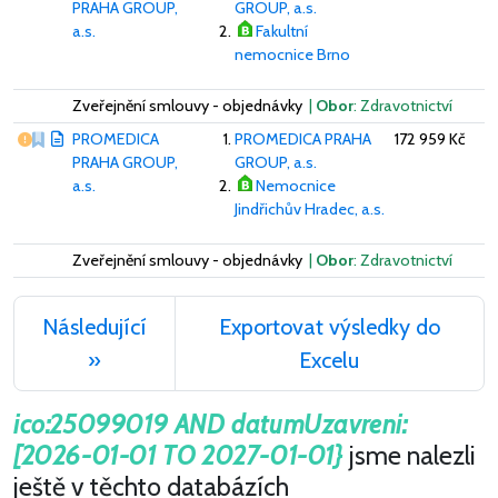
PRAHA GROUP,
GROUP, a.s.
a.s.
Fakultní
nemocnice Brno
Zveřejnění smlouvy - objednávky
|
Obor
: Zdravotnictví
Vážný nedostatek
PROMEDICA
PROMEDICA PRAHA
172 959 Kč
PRAHA GROUP,
GROUP, a.s.
a.s.
Nemocnice
Jindřichův Hradec, a.s.
Zveřejnění smlouvy - objednávky
|
Obor
: Zdravotnictví
Následující
Exportovat výsledky do
»
Excelu
ico:25099019 AND datumUzavreni:
[2026-01-01 TO 2027-01-01}
jsme nalezli
ještě v těchto databázích