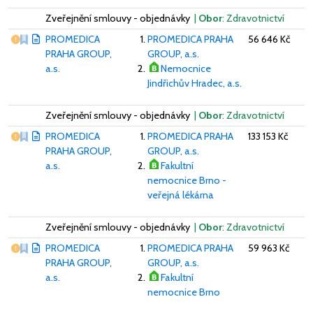
Zveřejnění smlouvy - objednávky
|
Obor
: Zdravotnictví
Vážný nedostatek
PROMEDICA
PROMEDICA PRAHA
56 646 Kč
PRAHA GROUP,
GROUP, a.s.
a.s.
Nemocnice
Jindřichův Hradec, a.s.
Zveřejnění smlouvy - objednávky
|
Obor
: Zdravotnictví
Vážný nedostatek
PROMEDICA
PROMEDICA PRAHA
133 153 Kč
PRAHA GROUP,
GROUP, a.s.
a.s.
Fakultní
nemocnice Brno -
veřejná lékárna
Zveřejnění smlouvy - objednávky
|
Obor
: Zdravotnictví
Vážný nedostatek
PROMEDICA
PROMEDICA PRAHA
59 963 Kč
PRAHA GROUP,
GROUP, a.s.
a.s.
Fakultní
nemocnice Brno