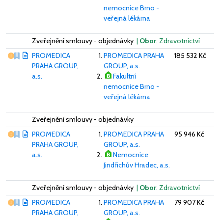
nemocnice Brno -
veřejná lékárna
Zveřejnění smlouvy - objednávky
|
Obor
: Zdravotnictví
Vážný nedostatek
PROMEDICA
PROMEDICA PRAHA
185 532 Kč
PRAHA GROUP,
GROUP, a.s.
a.s.
Fakultní
nemocnice Brno -
veřejná lékárna
Zveřejnění smlouvy - objednávky
Vážný nedostatek
PROMEDICA
PROMEDICA PRAHA
95 946 Kč
PRAHA GROUP,
GROUP, a.s.
a.s.
Nemocnice
Jindřichův Hradec, a.s.
Zveřejnění smlouvy - objednávky
|
Obor
: Zdravotnictví
Vážný nedostatek
PROMEDICA
PROMEDICA PRAHA
79 907 Kč
PRAHA GROUP,
GROUP, a.s.