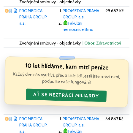
Zveřejnění smlouvy - objednávky
Vážný nedostatek
PROMEDICA
PROMEDICA PRAHA
99 682 Kč
PRAHA GROUP,
GROUP, a.s.
a.s.
Fakultní
nemocnice Brno
Zveřejnění smlouvy - objednávky
|
Obor
: Zdravotnictví
10 let hlídáme, kam mizí peníze
Každý den nás využívá přes 5 tisíc lidí. Jestli jste mezi nimi,
podpořte naše fungování!
AŤ SE NEZTRÁCÍ MILIARDY
Vážný nedostatek
PROMEDICA
PROMEDICA PRAHA
64 867 Kč
PRAHA GROUP,
GROUP, a.s.
a.s.
Fakultní