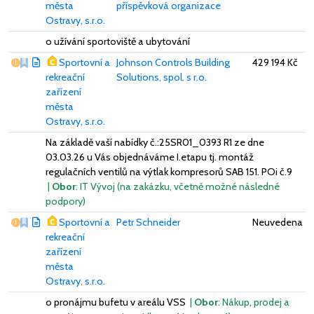
města
příspěvková organizace
Ostravy, s.r.o.
o užívání sportoviště a ubytování
Vážný nedostatek
Sportovní a
Johnson Controls Building
429 194 Kč
rekreační
Solutions, spol. s r.o.
zařízení
města
Ostravy, s.r.o.
Na základě vaší nabídky č.:25SR01_0393 R1 ze dne
03.03.26 u Vás objednáváme I.etapu tj. montáž
regulačních ventilů na výtlak kompresorů SAB 151. POi č.9
|
Obor
: IT Vývoj (na zakázku, včetně možné následné
podpory)
Vážný nedostatek
Sportovní a
Petr Schneider
Neuvedena
rekreační
zařízení
města
Ostravy, s.r.o.
o pronájmu bufetu v areálu VSS
|
Obor
: Nákup, prodej a