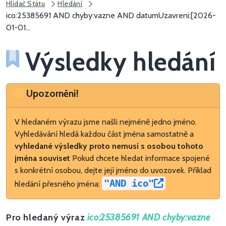
Hlídač Státu
Hledání
ico:25385691 AND chyby:vazne AND datumUzavreni:[2026-
01-01...
Výsledky hledání
Upozornění
Upozornění!
V hledaném výrazu jsme našli nejméně jedno jméno.
Vyhledávání hledá každou část jména samostatně a
vyhledané výsledky proto nemusí s osobou tohoto
jména souviset
Pokud chcete hledat informace spojené
s konkrétní osobou, dejte její jméno do uvozovek. Příklad
"AND ico"
hledání přesného jména:
Pro hledaný výraz
ico:25385691 AND chyby:vazne