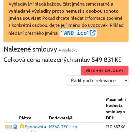
Vyhledávání hledá každou část jména samostatně a
vyhledané výsledky proto nemusí s osobou tohoto
jména souviset
Pokud chcete hledat informace spojené
s konkrétní osobou, dejte její jméno do uvozovek. Příklad
"AND ico"
hledání přesného jména:
Nalezené smlouvy
4 výsledky
Celková cena nalezených smluv
549 831 Kč
VŠECHNY SMLOUVY
Maximální
hodnota
smlouvy s
Plátce
Dodavatel/é
DPH
Vážný nedostatek
Sportovní a
MEVA-TEC s.r.o.
120 637 Kč