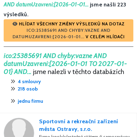
AND datumUzavreni:[2026-01-01...
jsme našli 223
výsledků.
HLÍDAT VŠECHNY ZMĚNY VÝSLEDKŮ NA DOTAZ
ICO:25385691 AND CHYBY:VAZNE AND
DATUMUZAVRENI:[2026-01-01...
V CELÉM HLÍDAČI
ico:25385691 AND chyby:vazne AND
datumUzavreni:[2026-01-01 TO 2027-01-
01} AND...
jsme nalezli v těchto databázích
4 smlouvy
218 osob
jednu firmu
Sportovní a rekreační zařízení
města Ostravy, s.r.o.
Firma (spolu)vlastněná státem či samosprávou.