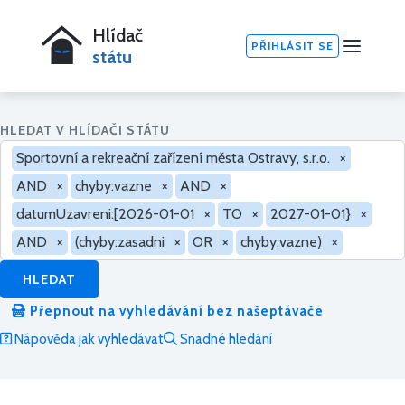
Hlídač
PŘIHLÁSIT SE
státu
HLEDAT V HLÍDAČI STÁTU
Sportovní a rekreační zařízení města Ostravy, s.r.o.
×
AND
×
chyby:vazne
×
AND
×
datumUzavreni:[2026-01-01
×
TO
×
2027-01-01}
×
AND
×
(chyby:zasadni
×
OR
×
chyby:vazne)
×
HLEDAT
Přepnout na vyhledávání bez našeptávače
Nápověda jak vyhledávat
Snadné hledání