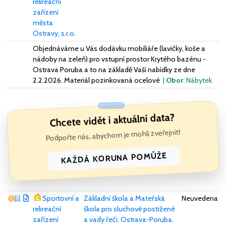
rekreační
zařízení
města
Ostravy, s.r.o.
Objednáváme u Vás dodávku mobiliáře (lavičky, koše a
nádoby na zeleň) pro vstupní prostor Krytého bazénu -
Ostrava Poruba a to na základě Vaší nabídky ze dne
2.2.2026. Materiál pozinkovaná ocelové
|
Obor
: Nábytek
Chcete vidět i aktuální data?
Podpořte nás, abychom je mohli zveřejnit!
KAŽDÁ KORUNA POMŮŽE
Vážný nedostatek
Sportovní a
Základní škola a Mateřská
Neuvedena
rekreační
škola pro sluchově postižené
zařízení
a vady řeči, Ostrava-Poruba,