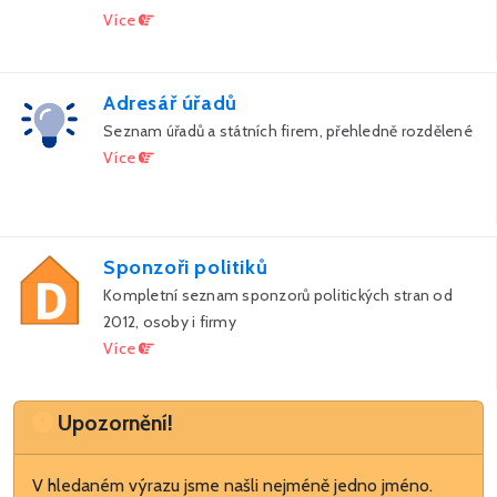
Více
Adresář úřadů
Seznam úřadů a státních firem, přehledně rozdělené
Více
Sponzoři politiků
Kompletní seznam sponzorů politických stran od
2012, osoby i firmy
Více
Upozornění
Upozornění!
V hledaném výrazu jsme našli nejméně jedno jméno.