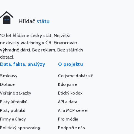
Hlídač
státu
10 let hlídáme český stát. Největší
nezávislý watchdog v ČR. Financován
výhradně dárci. Bez reklam. Bez státních
dotací.
Data, fakta, analýzy
O projektu
Smlouvy
Co jsme dokázali!
Dotace
Kdo jsme
Veřejné zakázky
Etický kodex
Platy úředníků
API a data
Platy politiků
AI a MCP server
Firmy a úřady
Pro média
Politický sponzoring
Podpořte nás