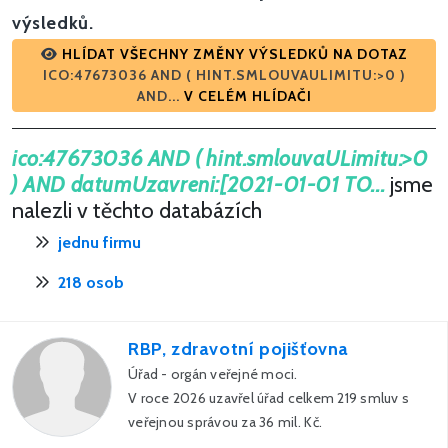
výsledků.
HLÍDAT VŠECHNY ZMĚNY VÝSLEDKŮ NA DOTAZ
ICO:47673036 AND ( HINT.SMLOUVAULIMITU:>0 )
AND...
V CELÉM HLÍDAČI
ico:47673036 AND ( hint.smlouvaULimitu:>0
) AND datumUzavreni:[2021-01-01 TO...
jsme
nalezli v těchto databázích
jednu firmu
218 osob
RBP, zdravotní pojišťovna
Úřad - orgán veřejné moci.
V roce 2026 uzavřel úřad celkem 219 smluv s
veřejnou správou za 36 mil. Kč.