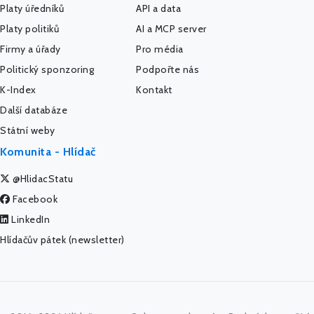
Platy úředníků
API a data
Platy politiků
AI a MCP server
Firmy a úřady
Pro média
Politický sponzoring
Podpořte nás
K-Index
Kontakt
Další databáze
Státní weby
Komunita - Hlídač
@HlidacStatu
Facebook
LinkedIn
Hlídačův pátek (newsletter)