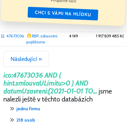
Podpořte nás!
CHCI S VÁMI NA HLÍDKU
47673036
RBP, zdravotní
4 149
1 917 839 485 Kč
pojišťovna
Následující »
ico:47673036 AND (
hint.smlouvaULimitu:>0 ) AND
datumUzavreni:[2021-01-01 TO...
jsme
nalezli ještě v těchto databázích
jednu firmu
218 osob