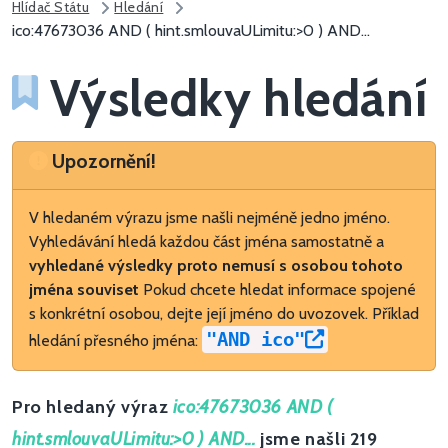
Hlídač Státu
Hledání
ico:47673036 AND ( hint.smlouvaULimitu:>0 ) AND...
Výsledky hledání
Upozornění
Upozornění!
V hledaném výrazu jsme našli nejméně jedno jméno.
Vyhledávání hledá každou část jména samostatně a
vyhledané výsledky proto nemusí s osobou tohoto
jména souviset
Pokud chcete hledat informace spojené
s konkrétní osobou, dejte její jméno do uvozovek. Příklad
"AND ico"
hledání přesného jména:
Pro hledaný výraz
ico:47673036 AND (
hint.smlouvaULimitu:>0 ) AND...
jsme našli 219