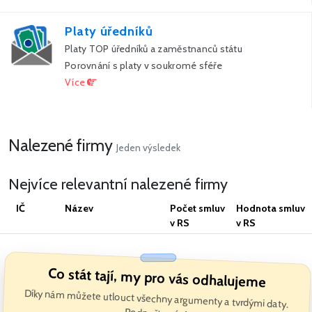
Platy úředníků
Platy TOP úředníků a zaměstnanců státu
Porovnání s platy v soukromé sféře
Více
Nalezené firmy
Jeden výsledek
Nejvíce relevantní nalezené firmy
IČ
Název
Počet smluv
Hodnota smluv
v RS
v RS
Co stát tají, my pro vás odhalujeme
Díky nám můžete utlouct všechny argumenty a tvrdými daty.