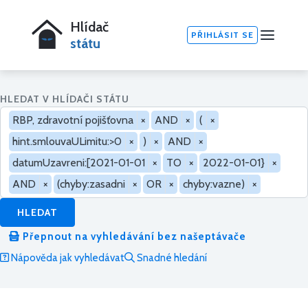
Hlídač
PŘIHLÁSIT SE
státu
HLEDAT V HLÍDAČI STÁTU
RBP, zdravotní pojišťovna
×
AND
×
(
×
hint.smlouvaULimitu:>0
×
)
×
AND
×
datumUzavreni:[2021-01-01
×
TO
×
2022-01-01}
×
AND
×
(chyby:zasadni
×
OR
×
chyby:vazne)
×
HLEDAT
Přepnout na vyhledávání bez našeptávače
Nápověda jak vyhledávat
Snadné hledání