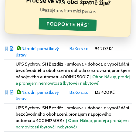
Proč se ve vaší obci špatně žije?
Ukazujeme, kam mizí peníze.
PODPOŘTE NÁS!
Národní památkový
BaKo s.r.o.
94 207 Kč
ústav
UPS Sychrov, SH Bezděz - smlouva + dohoda o vypořádání
bezdůvodného obohacení a dohoda o narovnání, pronájem
nápojového automatu 4001H1250017
|
Obor
: Nákup, prodej
a pronájem nemovitosti (bytové i nebytové)
Národní památkový
BaKo s.r.o.
123 420 Kč
ústav
UPS Sychrov, SH Bezděz - smlouva + dohoda o vypořádání
bezdůvodného obohacení, pronájem nápojového
automatu 4001H1250017
|
Obor
: Nákup, prodej a pronájem
nemovitosti (bytové i nebytové)