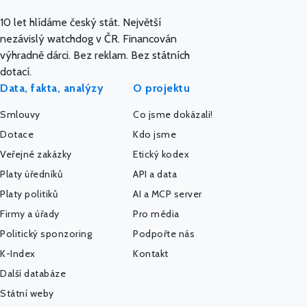
10 let hlídáme český stát. Největší
nezávislý watchdog v ČR. Financován
výhradně dárci. Bez reklam. Bez státních
dotací.
Data, fakta, analýzy
O projektu
Smlouvy
Co jsme dokázali!
Dotace
Kdo jsme
Veřejné zakázky
Etický kodex
Platy úředníků
API a data
Platy politiků
AI a MCP server
Firmy a úřady
Pro média
Politický sponzoring
Podpořte nás
K-Index
Kontakt
Další databáze
Státní weby