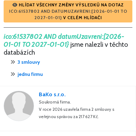
HLÍDAT VŠECHNY ZMĚNY VÝSLEDKŮ NA DOTAZ
ICO:61537802 AND DATUMUZAVRENI:[2026-01-01 TO
2027-01-01}
V CELÉM HLÍDAČI
ico:61537802 AND datumUzavreni:[2026-
01-01 TO 2027-01-01}
jsme nalezli v těchto
databázích
3 smlouvy
jednu firmu
BaKo s.r.o.
Soukromá firma.
V roce 2026 uzavřela firma 2 smlouvy s
veřejnou správou za 217 627 Kč.