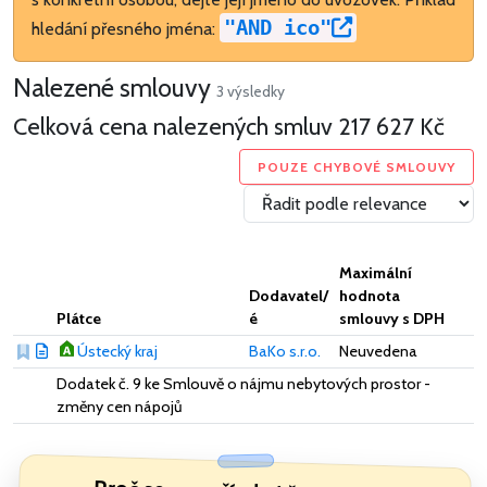
"AND ico"
hledání přesného jména:
Nalezené smlouvy
3 výsledky
Celková cena nalezených smluv
217 627 Kč
POUZE CHYBOVÉ SMLOUVY
Maximální
Dodavatel/
hodnota
Plátce
é
smlouvy s DPH
Ústecký kraj
BaKo s.r.o.
Neuvedena
Dodatek č. 9 ke Smlouvě o nájmu nebytových prostor -
změny cen nápojů