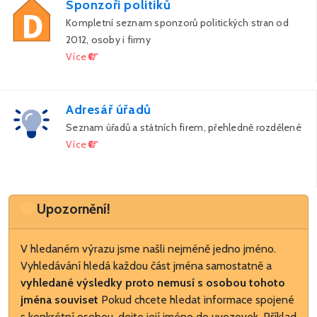
Sponzoři politiků
Kompletní seznam sponzorů politických stran od
2012, osoby i firmy
Více
Adresář úřadů
Seznam úřadů a státních firem, přehledně rozdělené
Více
Upozornění
Upozornění!
V hledaném výrazu jsme našli nejméně jedno jméno.
Vyhledávání hledá každou část jména samostatně a
vyhledané výsledky proto nemusí s osobou tohoto
jména souviset
Pokud chcete hledat informace spojené
s konkrétní osobou, dejte její jméno do uvozovek. Příklad