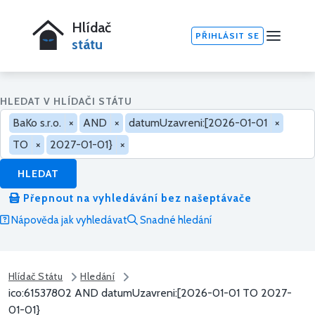
Hlídač
PŘIHLÁSIT SE
státu
HLEDAT V HLÍDAČI STÁTU
BaKo s.r.o.
×
AND
×
datumUzavreni:[2026-01-01
×
TO
×
2027-01-01}
×
HLEDAT
Přepnout na vyhledávání bez našeptávače
Nápověda jak vyhledávat
Snadné hledání
Hlídač Státu
Hledání
ico:61537802 AND datumUzavreni:[2026-01-01 TO 2027-
01-01}