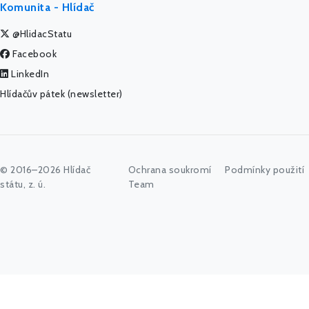
Komunita - Hlídač
@HlidacStatu
Facebook
LinkedIn
Hlídačův pátek (newsletter)
© 2016–2026 Hlídač
Ochrana soukromí
Podmínky použití
státu, z. ú.
Team
Začněte psát jméno úřadu, politika nebo co vás zajímá...