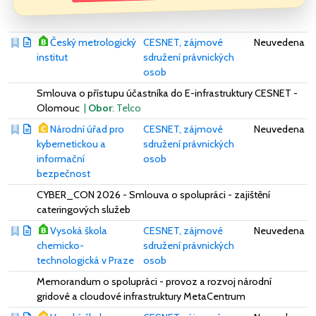
Český metrologický
CESNET, zájmové
Neuvedena
institut
sdružení právnických
osob
Smlouva o přístupu účastníka do E-infrastruktury CESNET -
Olomouc
|
Obor
: Telco
Národní úřad pro
CESNET, zájmové
Neuvedena
kybernetickou a
sdružení právnických
informační
osob
bezpečnost
CYBER_CON 2026 - Smlouva o spolupráci - zajištění
cateringových služeb
Vysoká škola
CESNET, zájmové
Neuvedena
chemicko-
sdružení právnických
technologická v Praze
osob
Memorandum o spolupráci - provoz a rozvoj národní
gridové a cloudové infrastruktury MetaCentrum