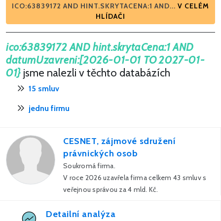
ICO:63839172 AND HINT.SKRYTACENA:1 AND...
V CELÉM
HLÍDAČI
ico:63839172 AND hint.skrytaCena:1 AND
datumUzavreni:[2026-01-01 TO 2027-01-
01}
jsme nalezli v těchto databázích
15 smluv
jednu firmu
CESNET, zájmové sdružení
právnických osob
Soukromá firma.
V roce 2026 uzavřela firma celkem 43 smluv s
veřejnou správou za 4 mld. Kč.
Detailní analýza