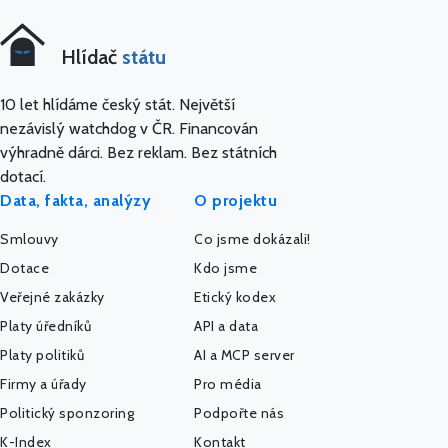
Hlídač
státu
10 let hlídáme český stát. Největší
nezávislý watchdog v ČR. Financován
výhradně dárci. Bez reklam. Bez státních
dotací.
Data, fakta, analýzy
O projektu
Smlouvy
Co jsme dokázali!
Dotace
Kdo jsme
Veřejné zakázky
Etický kodex
Platy úředníků
API a data
Platy politiků
AI a MCP server
Firmy a úřady
Pro média
Politický sponzoring
Podpořte nás
K-Index
Kontakt