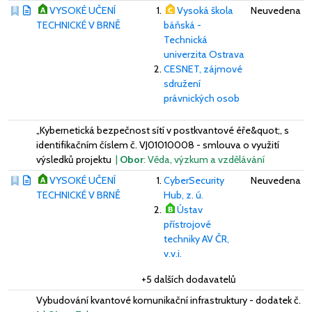
VYSOKÉ UČENÍ
Vysoká škola
Neuvedena
TECHNICKÉ V BRNĚ
báňská -
Technická
univerzita Ostrava
CESNET, zájmové
sdružení
právnických osob
„Kybernetická bezpečnost sítí v postkvantové éře&quot;, s
identifikačním číslem č. VJ01010008 - smlouva o využití
výsledků projektu
|
Obor
: Věda, výzkum a vzdělávání
VYSOKÉ UČENÍ
CyberSecurity
Neuvedena
TECHNICKÉ V BRNĚ
Hub, z. ú.
Ústav
přístrojové
techniky AV ČR,
v.v.i.
+5 dalších dodavatelů
Vybudování kvantové komunikační infrastruktury - dodatek č.