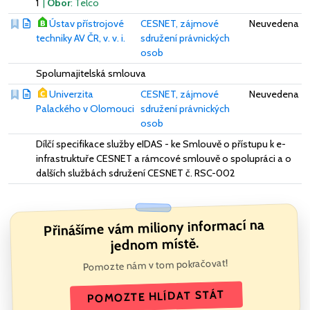
1
|
Obor
: Telco
Ústav přístrojové
CESNET, zájmové
Neuvedena
techniky AV ČR, v. v. i.
sdružení právnických
osob
Spolumajitelská smlouva
Univerzita
CESNET, zájmové
Neuvedena
Palackého v Olomouci
sdružení právnických
osob
Dílčí specifikace služby eIDAS - ke Smlouvě o přístupu k e-
infrastruktuře CESNET a rámcové smlouvě o spolupráci a o
dalších službách sdružení CESNET č. RSC-002
Přinášíme vám miliony informací na
jednom místě.
Pomozte nám v tom pokračovat!
POMOZTE HLÍDAT STÁT