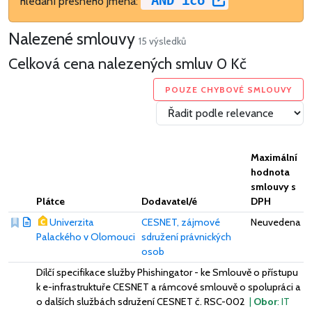
"AND ico"
hledání přesného jména:
Nalezené smlouvy
15 výsledků
Celková cena nalezených smluv
0 Kč
POUZE CHYBOVÉ SMLOUVY
Maximální
hodnota
smlouvy s
Plátce
Dodavatel/é
DPH
Univerzita
CESNET, zájmové
Neuvedena
Palackého v Olomouci
sdružení právnických
osob
Dílčí specifikace služby Phishingator - ke Smlouvě o přístupu
k e-infrastruktuře CESNET a rámcové smlouvě o spolupráci a
o dalších službách sdružení CESNET č. RSC-002
|
Obor
: IT