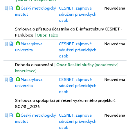
Český metrologický
CESNET, zájmové
Neuvedena
institut
sdružení právnických
osob
Smlouva o přístupu účastníka do E-infrastruktury CESNET -
Pardubice
|
Obor
: Telco
Masarykova
CESNET, zájmové
Neuvedena
univerzita
sdružení právnických
osob
Dohoda o narovnání
|
Obor
: Realitní služby (poradenství,
konzultace)
Masarykova
CESNET, zájmové
Neuvedena
univerzita
sdružení právnických
osob
Smlouva o spolupráci při řešení výzkumného projektu č.
807R1 _2026
Český metrologický
CESNET, zájmové
Neuvedena
institut
sdružení právnických
osob