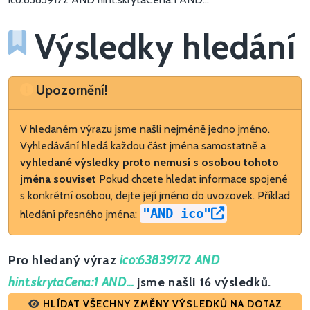
Výsledky hledání
Upozornění
Upozornění!
V hledaném výrazu jsme našli nejméně jedno jméno.
Vyhledávání hledá každou část jména samostatně a
vyhledané výsledky proto nemusí s osobou tohoto
jména souviset
Pokud chcete hledat informace spojené
s konkrétní osobou, dejte její jméno do uvozovek. Příklad
"AND ico"
hledání přesného jména:
Pro hledaný výraz
ico:63839172 AND
hint.skrytaCena:1 AND...
jsme našli 16 výsledků.
HLÍDAT VŠECHNY ZMĚNY VÝSLEDKŮ NA DOTAZ