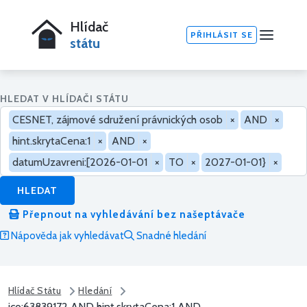
Hlídač
PŘIHLÁSIT SE
státu
HLEDAT V HLÍDAČI STÁTU
CESNET, zájmové sdružení právnických osob
×
AND
×
hint.skrytaCena:1
×
AND
×
datumUzavreni:[2026-01-01
×
TO
×
2027-01-01}
×
HLEDAT
Přepnout na vyhledávání bez našeptávače
Nápověda jak vyhledávat
Snadné hledání
Hlídač Státu
Hledání
ico:63839172 AND hint.skrytaCena:1 AND...