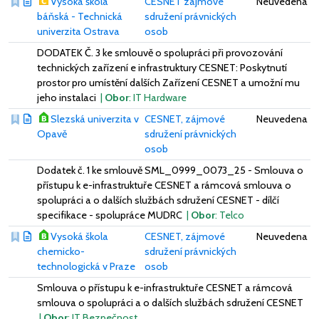
Vysoká škola
CESNET zájmové
Neuvedena
báňská - Technická
sdružení právnických
univerzita Ostrava
osob
DODATEK Č. 3 ke smlouvě o spolupráci při provozování
technických zařízení e infrastruktury CESNET: Poskytnutí
prostor pro umístění dalších Zařízení CESNET a umožní mu
jeho instalaci
|
Obor
: IT Hardware
Slezská univerzita v
CESNET, zájmové
Neuvedena
Opavě
sdružení právnických
osob
Dodatek č. 1 ke smlouvě SML_0999_0073_25 - Smlouva o
přístupu k e-infrastruktuře CESNET a rámcová smlouva o
spolupráci a o dalších službách sdružení CESNET - dílčí
specifikace - spolupráce MUDRC
|
Obor
: Telco
Vysoká škola
CESNET, zájmové
Neuvedena
chemicko-
sdružení právnických
technologická v Praze
osob
Smlouva o přístupu k e-infrastruktuře CESNET a rámcová
smlouva o spolupráci a o dalších službách sdružení CESNET
|
Obor
: IT Bezpečnost