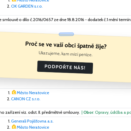
Město Neratovice
OK GARDEN s.r.o.
 ke smlouvě o dílo č.2016/0657 ze dne 18.8.2016 - dodatek č.1 mění term
Proč se ve vaší obci špatně žije?
Ukazujeme, kam mizí peníze.
PODPOŘTE NÁS!
Město Neratovice
CANON CZ s.r.o.
 zařízení viz. odst. II. předmětné smlouvy.
|
Obor
: Opravy, údržba a p
Generali Pojišťovna a.s.
Město Neratovice