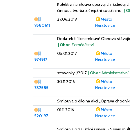
Kolektivní smlouva upravující následují
činnost, tvorba a čerpání sociálního,
|
O
Vážný nedostatek
27.06.2019
Město
9580611
Neratovice
Dodatek č. 1 ke smlouvě Obnova stávajíc
|
Obor
: Zemědělství
Vážný nedostatek
05.01.2017
Město
974917
Neratovice
stravenky 1/2017
|
Obor
: Administrativní
Vážný nedostatek
30.11.2016
Město
782585
Neratovice
Smlouva o dílo na akci ,,Oprava chodníků
Vážný nedostatek
01.11.2016
Město
520197
Neratovice
Smlouva o zajištění servisu - Servis m