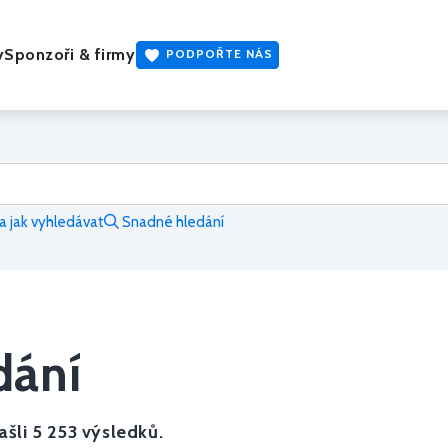
y
Sponzoři & firmy
PODPOŘTE NÁS
 jak vyhledávat
Snadné hledání
dání
šli 5 253 výsledků.