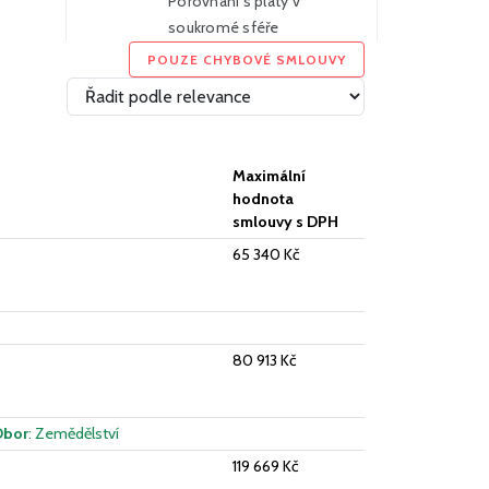
Porovnání s platy v
soukromé sféře
Více
POUZE CHYBOVÉ SMLOUVY
Maximální
hodnota
smlouvy s DPH
65 340 Kč
80 913 Kč
Obor
: Zemědělství
119 669 Kč