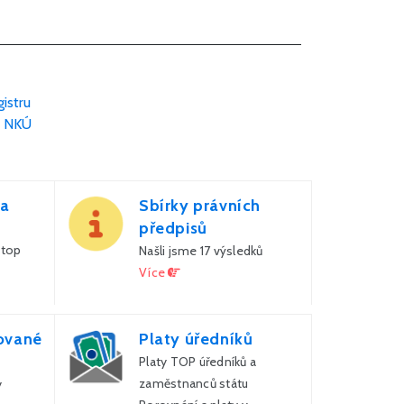
gistru
é NKÚ
za
Sbírky právních
předpisů
 top
Našli jsme 17 výsledků
Více
ované
Platy úředníků
Platy TOP úředníků a
zaměstnanců státu
y