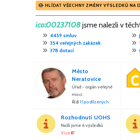
HLÍDAT VŠECHNY ZMĚNY VÝSLEDKŮ NA 
ico:00237108
jsme nalezli v těc
4459 smluv
354 veřejných zakázek
378 dotací
Město
Neratovice
Úřad - orgán veřejné
moci.
Řídí
11 podřízených
organizací.
Rozhodnutí UOHS
V roce 2026 uzavřel
úřad celkem 254
Našli jsme 6 výsledků
smluv za 143 mil. Kč,
Více
celý holding celkem