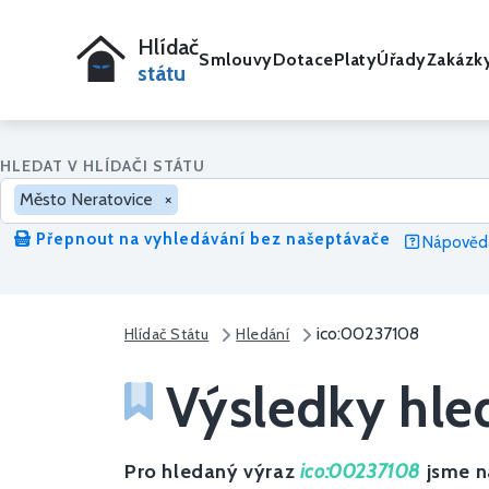
Hlídač
Smlouvy
Dotace
Platy
Úřady
Zakázk
státu
HLEDAT V HLÍDAČI STÁTU
Město Neratovice
×
Přepnout na vyhledávání bez našeptávače
Nápověda
ico:00237108
Hlídač Státu
Hledání
Výsledky hle
Pro hledaný výraz
ico:00237108
jsme na