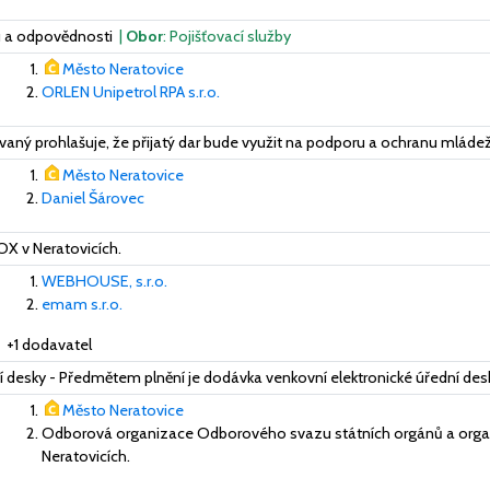
ku a odpovědnosti
|
Obor
: Pojišťovací služby
Město Neratovice
ORLEN Unipetrol RPA s.r.o.
ý prohlašuje, že přijatý dar bude využit na podporu a ochranu mláde
Město Neratovice
Daniel Šárovec
OX v Neratovicích.
WEBHOUSE, s.r.o.
emam s.r.o.
+1 dodavatel
desky - Předmětem plnění je dodávka venkovní elektronické úřední desky v
Město Neratovice
Odborová organizace Odborového svazu státních orgánů a organ
Neratovicích.