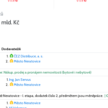
Více
Více
ků
 mld. Kč
Dodavatel/é
ČEZ Distribuce, a. s.
Město Neratovice
or
: Nákup, prodej a pronájem nemovitosti (bytové i nebytové)
Ing. Jan Servus
Město Neratovice
ě Neratovice - I. etapa, dodatek číslo 2, předmětem jsou méněpráce.
|
Město Neratovice