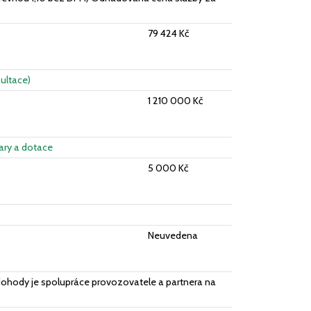
79 424 Kč
zultace)
1 210 000 Kč
Dary a dotace
5 000 Kč
Neuvedena
dohody je spolupráce provozovatele a partnera na