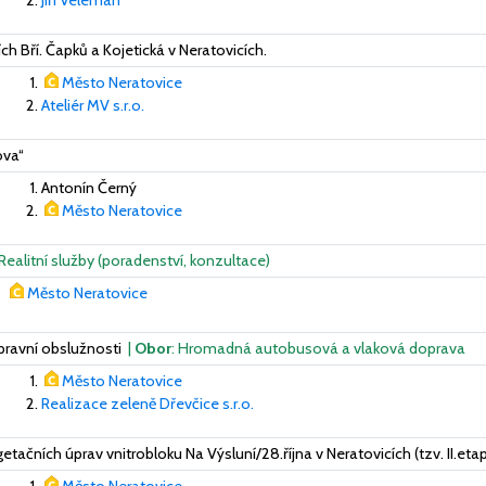
Jiří Veleman
ch Bří. Čapků a Kojetická v Neratovicích.
Město Neratovice
Ateliér MV s.r.o.
ova“
Antonín Černý
Město Neratovice
 Realitní služby (poradenství, konzultace)
Město Neratovice
pravní obslužnosti
|
Obor
: Hromadná autobusová a vlaková doprava
Město Neratovice
Realizace zeleně Dřevčice s.r.o.
tačních úprav vnitrobloku Na Výsluní/28.října v Neratovicích (tzv. II.eta