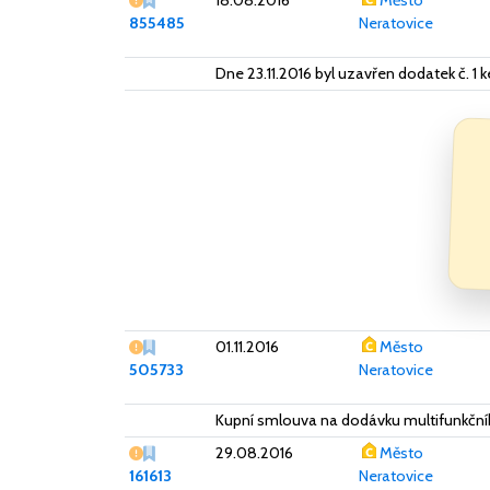
18.08.2016
Město
855485
Neratovice
Dne 23.11.2016 byl uzavřen dodatek č. 1
Vážný nedostatek
01.11.2016
Město
505733
Neratovice
Kupní smlouva na dodávku multifunkčního
Vážný nedostatek
29.08.2016
Město
161613
Neratovice