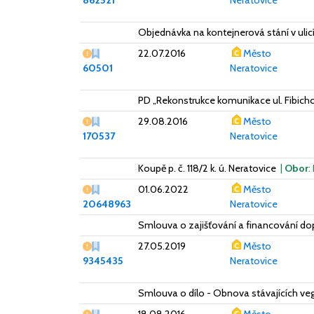
862521
Neratovice
Objednávka na kontejnerová stání v ulicí
Vážný nedostatek
22.07.2016
Město
60501
Neratovice
PD „Rekonstrukce komunikace ul. Fibich
Vážný nedostatek
29.08.2016
Město
170537
Neratovice
Koupě p. č. 118/2 k. ú. Neratovice
|
Obor
:
Vážný nedostatek
01.06.2022
Město
20648963
Neratovice
Smlouva o zajišťování a financování do
Vážný nedostatek
27.05.2019
Město
9345435
Neratovice
Smlouva o dílo - Obnova stávajících vege
Vážný nedostatek