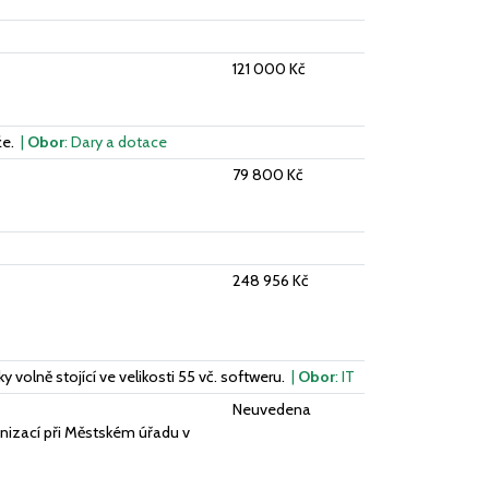
121 000 Kč
že.
|
Obor
: Dary a dotace
79 800 Kč
248 956 Kč
olně stojící ve velikosti 55 vč. softweru.
|
Obor
: IT
Neuvedena
izací při Městském úřadu v