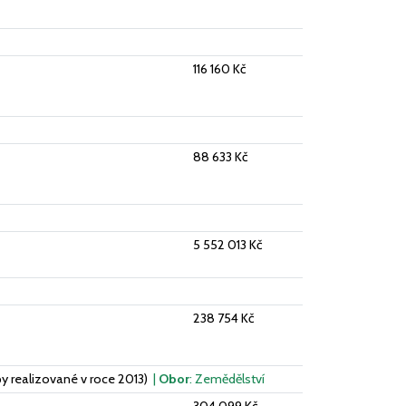
116 160 Kč
88 633 Kč
5 552 013 Kč
238 754 Kč
py realizované v roce 2013)
|
Obor
: Zemědělství