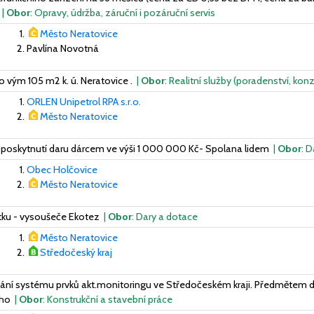
|
Obor
: Opravy, údržba, záruční i pozáruční servis
Město Neratovice
Pavlína Novotná
 o vým 105 m2 k. ú. Neratovice .
|
Obor
: Realitní služby (poradenství, kon
ORLEN Unipetrol RPA s.r.o.
Město Neratovice
 poskytnutí daru dárcem ve výši 1 000 000 Kč- Spolana lidem
|
Obor
: 
Obec Holčovice
Město Neratovice
ku - vysoušeče Ekotez
|
Obor
: Dary a dotace
Město Neratovice
Středočeský kraj
vání systému prvků akt.monitoringu ve Středočeském kraji. Předmětem 
ího
|
Obor
: Konstrukční a stavební práce