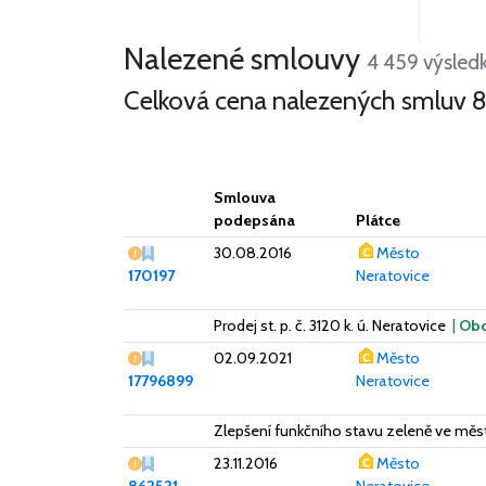
358 smluv za 187 mil.
Nalezené smlouvy
Kč,
4 459 výsled
Celková cena nalezených smluv
8
Smlouva
podepsána
Plátce
Vážný nedostatek
30.08.2016
Město
170197
Neratovice
Prodej st. p. č. 3120 k. ú. Neratovice
|
Ob
Vážný nedostatek
02.09.2021
Město
17796899
Neratovice
Zlepšení funkčního stavu zeleně ve měst
Vážný nedostatek
23.11.2016
Město