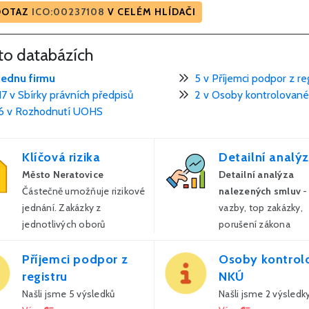
DOTAZ
ICO:00237108
V CELÉM HLÍDAČI
hto databázích
jednu firmu
5 v Příjemci podpor z re
17 v Sbírky právních předpisů
2 v Osoby kontrolovan
6 v Rozhodnutí UOHS
Klíčová rizika
Detailní analý
Město Neratovice
Detailní analýza
Částečně umožňuje rizikové
nalezených smluv
-
jednání. Zakázky z
vazby, top zakázky,
jednotlivých oborů
porušení zákona
Více
Více
Příjemci podpor z
Osoby kontrol
registru
NKÚ
Našli jsme 5 výsledků
Našli jsme 2 výsledk