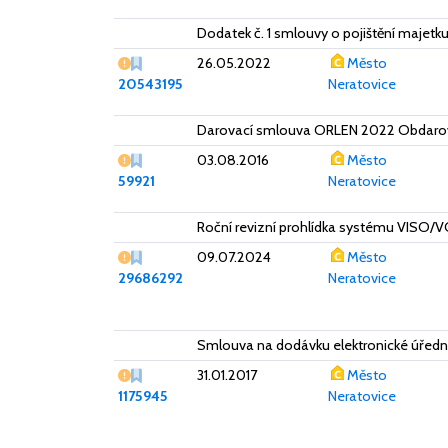
Dodatek č. 1 smlouvy o pojištění majet
Vážný nedostatek
26.05.2022
Město
20543195
Neratovice
Darovací smlouva ORLEN 2022 Obdarovan
Vážný nedostatek
03.08.2016
Město
59921
Neratovice
Roční revizní prohlídka systému VISO/V
Vážný nedostatek
09.07.2024
Město
29686292
Neratovice
Smlouva na dodávku elektronické úřední 
Vážný nedostatek
31.01.2017
Město
1175945
Neratovice