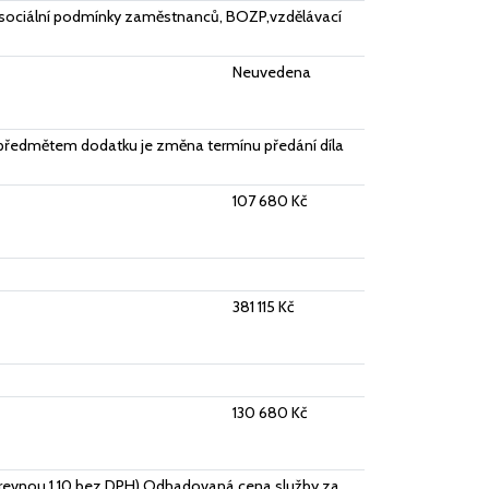
y, sociální podmínky zaměstnanců, BOZP,vzdělávací
Neuvedena
 - předmětem dodatku je změna termínu předání díla
107 680 Kč
381 115 Kč
130 680 Kč
 barevnou 1,10 bez DPH) Odhadovaná cena služby za