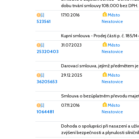
dobu trvání smlouvy 108.000 bez DPH.
Vážný nedostatek
17.10.2016
Město
523561
Neratovice
Kupní smlouva - Prodej části p. č. 185/14
Vážný nedostatek
31.07.2023
Město
25320403
Neratovice
Darovací smlouva, jejímž předmětem je
Vážný nedostatek
29.12.2025
Město
36205653
Neratovice
Smlouva o bezúplatném převodu majet
Vážný nedostatek
07.11.2016
Město
1064481
Neratovice
Dohoda o spolupráci při nasazení a uží
zvýšení bezpečnosti a plynulosti silničn