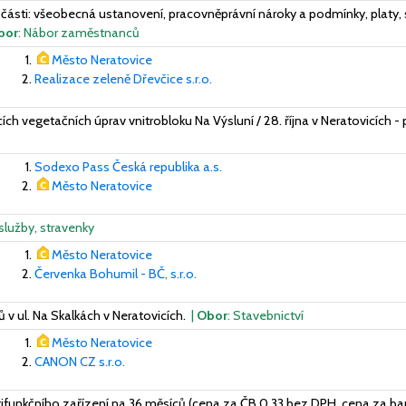
cí části: všeobecná ustanovení, pracovněprávní nároky a podmínky, plat
bor
: Nábor zaměstnanců
Město Neratovice
Realizace zeleně Dřevčice s.r.o.
ích vegetačních úprav vnitrobloku Na Výsluní / 28. října v Neratovicích
Sodexo Pass Česká republika a.s.
Město Neratovice
 služby, stravenky
Město Neratovice
Červenka Bohumil - BČ, s.r.o.
 v ul. Na Skalkách v Neratovicích.
|
Obor
: Stavebnictví
Město Neratovice
CANON CZ s.r.o.
ultifunkčního zařízení na 36 měsíců (cena za ČB 0,33 bez DPH, cena za