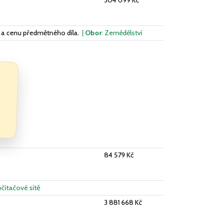
304 099 Kč
ín a cenu předmětného díla.
|
Obor
: Zemědělství
84 579 Kč
očítačové sítě
3 881 668 Kč