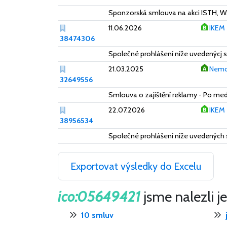
Sponzorská smlouva na akci ISTH, 
11.06.2026
IKEM
38474306
Společné prohlášení níže uvedenýcj 
21.03.2025
Nemoc
32649556
Smlouva o zajištění reklamy - Po m
22.07.2026
IKEM
38956534
Společné prohlášení níže uvedených s
Exportovat výsledky do Excelu
ico:05649421
jsme nalezli j
10 smluv