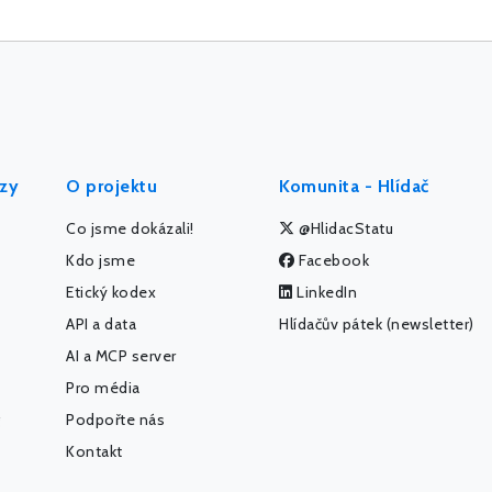
ýzy
O projektu
Komunita - Hlídač
Co jsme dokázali!
@HlidacStatu
Kdo jsme
Facebook
Etický kodex
LinkedIn
API a data
Hlídačův pátek (newsletter)
AI a MCP server
Pro média
Podpořte nás
Kontakt