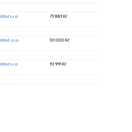
itut s.r.o.
73 883 Kč
itut, s.r.o.
121 000 Kč
itut s.r.o.
93 919 Kč