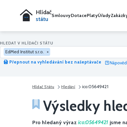
Hlídač
Smlouvy
Dotace
Platy
Úřady
Zakázk
státu
HLEDAT V HLÍDAČI STÁTU
EdMed Institut s.r.o.
×
Přepnout na vyhledávání bez našeptávače
Nápověda
ico:05649421
Hlídač Státu
Hledání
Výsledky hle
Pro hledaný výraz
ico:05649421
jsme na