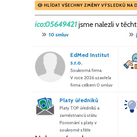
HLÍDAT VŠECHNY ZMĚNY VÝSLEDKŮ NA 
ico:05649421
jsme nalezli v těch
10 smluv
EdMed Institut
s.r.o.
Soukromá firma.
V roce 2026 uzavřela
firma celkem 0 smluv
s veřejnou správou za
Platy úředníků
0 Kč.
Platy TOP úředníků a
zaměstnanců státu
Porovnání s platy v
soukromé sféře