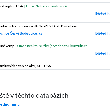
Washington USA
|
Obor
: Nábor zaměstnanců
EdMed Inst
smluvních stran, na akci KONGRES EASL, Barcelona
nice České Budějovice, a.s.
EdMed Inst
edině kemp
|
Obor
: Realitní služby (poradenství, konzultace)
EdMed Inst
mluvních stran na akci, ATC, USA
eště v těchto databázích
jednu firmu