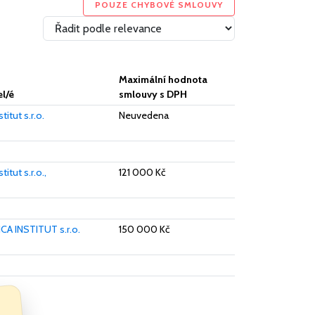
POUZE CHYBOVÉ SMLOUVY
Maximální hodnota
l/é
smlouvy s DPH
itut s.r.o.
Neuvedena
itut s.r.o.,
121 000 Kč
A INSTITUT s.r.o.
150 000 Kč