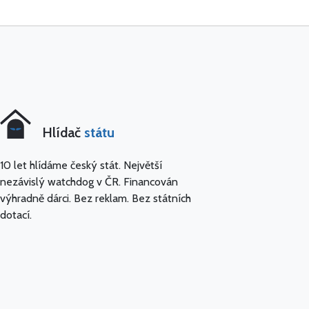
Hlídač
státu
10 let hlídáme český stát. Největší
nezávislý watchdog v ČR. Financován
výhradně dárci. Bez reklam. Bez státních
dotací.