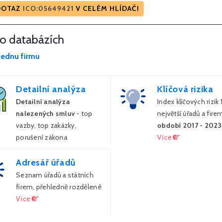
DOTAZ
ICO:05649421
V CELÉM HLÍDAČI
to databázích
jednu firmu
Detailní analýza
Klíčová rizika
Detailní analýza
Index klíčových rizik
nalezených smluv
- top
největší úřadů a fire
vazby, top zakázky,
období 2017 - 2023
porušení zákona
Více
Více
Adresář úřadů
Seznam úřadů a státních
firem, přehledně rozdělené
Více