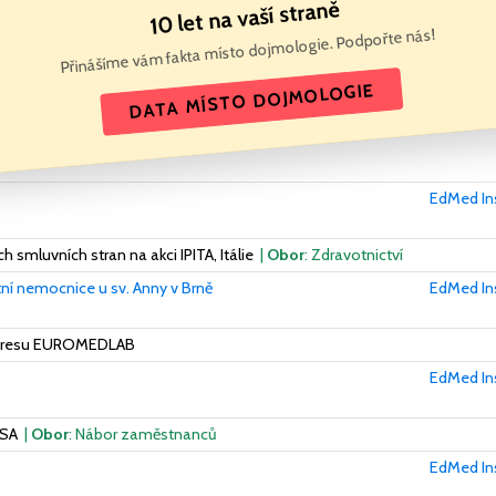
10 let na vaší straně
Přinášíme vám fakta místo dojmologie. Podpořte nás!
DATA MÍSTO DOJMOLOGIE
EdMed Inst
smluvních stran na akci IPITA, Itálie
|
Obor
: Zdravotnictví
tní nemocnice u sv. Anny v Brně
EdMed Inst
ngresu EUROMEDLAB
EdMed Inst
USA
|
Obor
: Nábor zaměstnanců
EdMed Inst