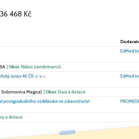
36 468 Kč
Dodavate
EdMed Inst
USA
|
Obor
: Nábor zaměstnanců
fický ústav AV ČR, v. v. i.
EdMed Inst
ek: Solomonica Magica)
|
Obor
: Dary a dotace
tut postgraduálního vzdělávání ve zdravotnictví
PROMEDIC
ary a dotace