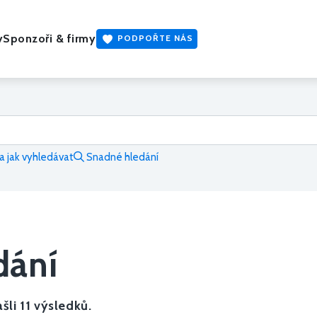
y
Sponzoři & firmy
PODPOŘTE NÁS
 jak vyhledávat
Snadné hledání
dání
šli 11 výsledků.