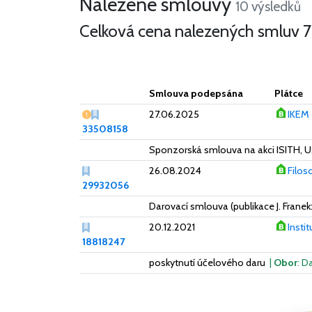
Nalezené smlouvy
Více
10 výsledků
Celková cena nalezených smluv
7
Smlouva podepsána
Plátce
Malý nedostatek
27.06.2025
IKEM
33508158
Sponzorská smlouva na akci ISITH, 
26.08.2024
Filoso
29932056
Darovací smlouva (publikace J. Fran
20.12.2021
Insti
18818247
poskytnutí účelového daru
|
Obor
: D