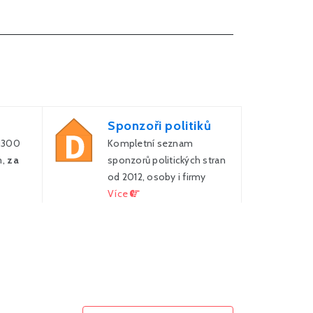
Sponzoři politiků
 1300
Kompletní seznam
m,
za
sponzorů politických stran
od 2012, osoby i firmy
Více