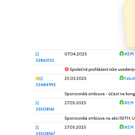
07.04.2025
IKEM
32863132
Společné prohlášení níže uvedených 
Vážný nedostatek
25.03.2025
Fakul
33484992
Sponzorská smlouva - účast na ko
27.05.2025
IKEM
33508161
Sponzorská smlouva na akci ISITH, 
27.05.2025
IKEM
33508167