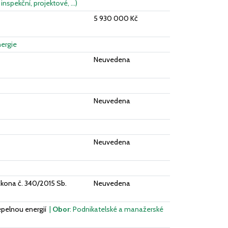
 inspekční, projektové, …)
5 930 000 Kč
nergie
Neuvedena
Neuvedena
Neuvedena
ákona č. 340/2015 Sb.
Neuvedena
epelnou energií
|
Obor
: Podnikatelské a manažerské