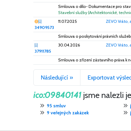
Smlouva o dílo- Dokumentace pro stave
Stavební služby (Architektonické, technic
Vážný nedostatek
11.07.2025
ZEVO Vráto, a
34909573
Smlouva o poskytování právních služeb
30.04.2026
ZEVO Vráto, a
37911785
Smlouva o zřízení zástavního práva k
Následující »
Exportovat výsle
ico:09840141
jsme nalezli j
95 smluv
9 veřejných zakázek