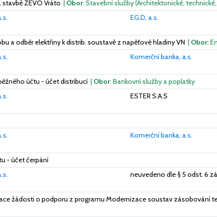
na stavbě ZEVO Vráto
|
Obor
: Stavební služby (Architektonické, technické,
.s.
EG.D, a.s.
bu a odběr elektřiny k distrib. soustavě z napěťové hladiny VN
|
Obor
: E
.s.
Komerční banka, a.s.
ěžného účtu - účet distribucí
|
Obor
: Bankovní služby a poplatky
.s.
ESTER S.A.S
.s.
Komerční banka, a.s.
u - účet čerpání
.s.
neuvedeno dle § 5 odst. 6 z
race žádosti o podporu z programu Modernizace soustav zásobování t