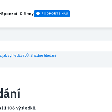
y
Sponzoři & firmy
PODPOŘTE NÁS
 jak vyhledávat
Snadné hledání
dání
šli 106 výsledků.