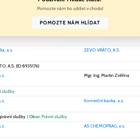
Pomozte nám ho udržet v chodu!
POMOZTE NÁM HLÍDAT
a, a.s.
ZEVO VRÁTO, A.S.
O, A.S. (ID:8935176)
.s.
Mgr. Ing. Martin Zvěřina
í služby
.s.
Komerční banka, a.s.
právní služby
|
Obor
: Právní služby
.s.
AS CHEMOPRAG, a.s.