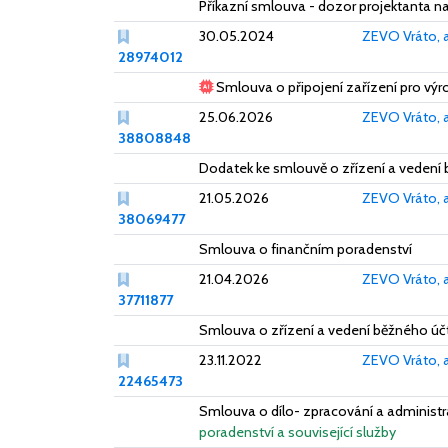
Příkazní smlouva - dozor projektanta 
30.05.2024
ZEVO Vráto, a
28974012
Smlouva o připojení zařízení pro výro
25.06.2026
ZEVO Vráto, a
38808848
Dodatek ke smlouvě o zřízení a vedení b
21.05.2026
ZEVO Vráto, a
38069477
Smlouva o finančním poradenství
21.04.2026
ZEVO Vráto, a
37711877
Smlouva o zřízení a vedení běžného účt
23.11.2022
ZEVO Vráto, a
22465473
Smlouva o dílo- zpracování a administ
poradenství a související služby