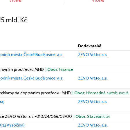
Více
Více
15 mld. Kč
Dodavatel/é
odnik města České Budějovice, a.s.
ZEVO Vráto, a.s.
pravním prostředku MHD
|
Obor
: Finance
odnik města České Budějovice, a.s.
ZEVO Vráto, a.s.
í reklamy na dopravním prostředku MHD
|
Obor
: Hromadná autobusová 
raj
ZEVO Vráto, a.s.
 se ZEVO Vráto, a.s.-010/24/056/03/00
|
Obor
: Stavebnictví
Kraj Vysočina)
ZEVO Vráto, a.s.