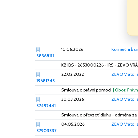
10.06.2026
Komerční bank
38368111
KB IBS - 2653000226 - IRS - ZEVO VRÁT
22.02.2022
ZEVO Vráto, a
19681343
Smlouva o právní pomoci
|
Obor
: Právn
30.03.2026
ZEVO Vráto, a
37492441
Smlouva o převzetí dluhu - odměna za 
04.05.2026
ZEVO Vráto, a
37903337