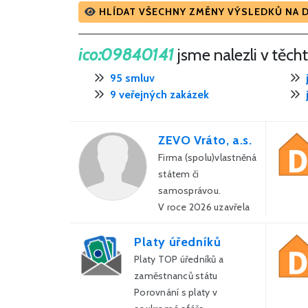
HLÍDAT VŠECHNY ZMĚNY VÝSLEDKŮ NA 
ico:09840141
jsme nalezli v těch
95 smluv
9 veřejných zakázek
ZEVO Vráto, a.s.
Firma (spolu)vlastněná
státem či
samosprávou.
V roce 2026 uzavřela
státní firma celkem
40 smluv s veřejnou
Platy úředníků
správou za 75 mld. Kč.
Platy TOP úředníků a
zaměstnanců státu
Porovnání s platy v