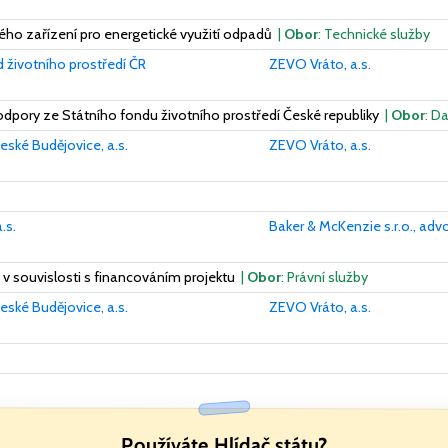
 zařízení pro energetické využití odpadů
|
Obor
: Technické služby
d životního prostředí ČR
ZEVO Vráto, a.s.
dpory ze Státního fondu životního prostředí České republiky
|
Obor
: D
eské Budějovice, a.s.
ZEVO Vráto, a.s.
.s.
Baker & McKenzie s.r.o., adv
v souvislosti s financováním projektu
|
Obor
: Právní služby
eské Budějovice, a.s.
ZEVO Vráto, a.s.
Používáte Hlídač státu?