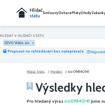
Hlídač
Smlouvy
Dotace
Platy
Úřady
Zakázk
státu
HLEDAT V HLÍDAČI STÁTU
ZEVO Vráto, a.s.
×
Přepnout na vyhledávání bez našeptávače
Nápověda
ico:09840141
Hlídač Státu
Hledání
Výsledky hle
Pro hledaný výraz
ico:09840141
jsme na