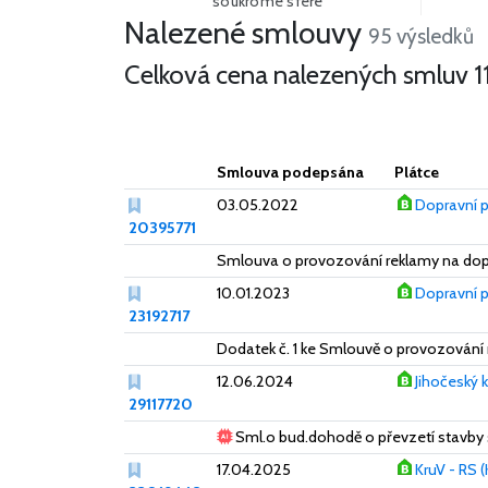
soukromé sféře
Nalezené smlouvy
Více
95 výsledků
Celková cena nalezených smluv
1
Smlouva podepsána
Plátce
03.05.2022
Dopravní p
20395771
Smlouva o provozování reklamy na do
10.01.2023
Dopravní p
23192717
Dodatek č. 1 ke Smlouvě o provozován
12.06.2024
Jihočeský k
29117720
Sml.o bud.dohodě o převzetí stavby
17.04.2025
KruV - RS (