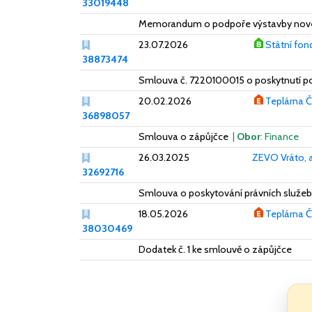
33019448
Memorandum o podpoře výstavby nového
23.07.2026
Státní fon
38873474
Smlouva č. 7220100015 o poskytnutí po
20.02.2026
Teplárna Č
36898057
Smlouva o zápůjčce
|
Obor
: Finance
26.03.2025
ZEVO Vráto, a
32692716
Smlouva o poskytování právních služeb 
18.05.2026
Teplárna Č
38030469
Dodatek č. 1 ke smlouvě o zápůjčce