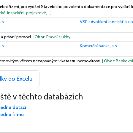
bní řízení, pro vydání Stavebního povolení a dokumentace pro vydání 
ké, inspekční, projektové, …)
.s.
VSP advokátní kancelář, s.r.o
 a právní pomoci
|
Obor
: Právní služby
.s.
Komerční banka, a.s.
 nemovitým věcem nezapsaným v katastru nemovitostí
|
Obor
: Bankovní
dky do Excelu
eště v těchto databázích
jednu dotaci
jednu firmu