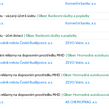
.s.
Komerční banka, a.s.
u - vázaný účet k úvěru
|
Obor
: Bankovní služby a poplatky
.s.
Komerční banka, a.s.
u - účet dotací
|
Obor
: Bankovní služby a poplatky
odnik města České Budějovice, a.s.
ZEVO Vráto, a.s.
ání reklamy na dopravním prostředku MHD
|
Obor
: Hromadná autobuso
odnik města České Budějovice, a.s.
ZEVO Vráto, a.s.
í reklamy na dopravním prostředku MHD
|
Obor
: Hromadná autobusová 
odnik města České Budějovice, a.s.
ZEVO Vráto, a.s.
í reklamy na dopravním prostředku MHD
|
Obor
: Hromadná autobusová 
.s.
AS CHEMOPRAG, a.s.