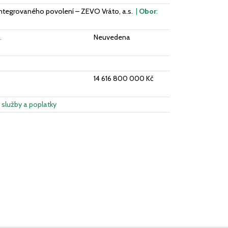
Integrovaného povolení – ZEVO Vráto, a.s.
|
Obor
:
.
Neuvedena
14 616 800 000 Kč
 služby a poplatky