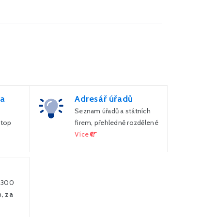
za
Adresář úřadů
Seznam úřadů a státních
 top
firem, přehledně rozdělené
Více
 1300
m,
za