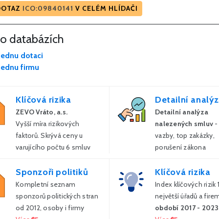
DOTAZ
ICO:09840141
V CELÉM HLÍDAČI
to databázích
jednu dotaci
jednu firmu
Klíčová rizika
Detailní analý
ZEVO Vráto, a.s.
Detailní analýza
Vyšší míra rizikových
nalezených smluv
-
faktorů. Skrývá ceny u
vazby, top zakázky,
varujícího počtu 6 smluv
porušení zákona
Více
Více
Sponzoři politiků
Klíčová rizika
Kompletní seznam
Index klíčových rizik
sponzorů politických stran
největší úřadů a fire
od 2012, osoby i firmy
období 2017 - 2023