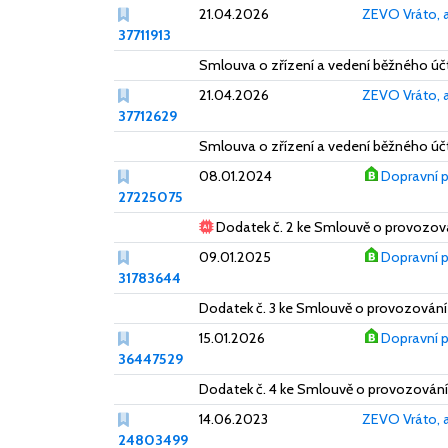
21.04.2026
ZEVO Vráto, a
37711913
Smlouva o zřízení a vedení běžného účt
21.04.2026
ZEVO Vráto, a
37712629
Smlouva o zřízení a vedení běžného účt
08.01.2024
Dopravní p
27225075
Dodatek č. 2 ke Smlouvě o provozov
09.01.2025
Dopravní p
31783644
Dodatek č. 3 ke Smlouvě o provozován
15.01.2026
Dopravní p
36447529
Dodatek č. 4 ke Smlouvě o provozován
14.06.2023
ZEVO Vráto, a
24803499