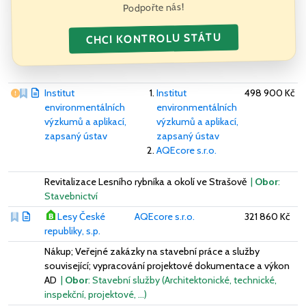
Podpořte nás!
CHCI KONTROLU STÁTU
Vážný nedostatek
Institut
Institut
498 900 Kč
environmentálních
environmentálních
výzkumů a aplikací,
výzkumů a aplikací,
zapsaný ústav
zapsaný ústav
AQEcore s.r.o.
Revitalizace Lesního rybníka a okolí ve Strašově
|
Obor
:
Stavebnictví
Lesy České
AQEcore s.r.o.
321 860 Kč
republiky, s.p.
Nákup; Veřejné zakázky na stavební práce a služby
související; vypracování projektové dokumentace a výkon
AD
|
Obor
: Stavební služby (Architektonické, technické,
inspekční, projektové, …)