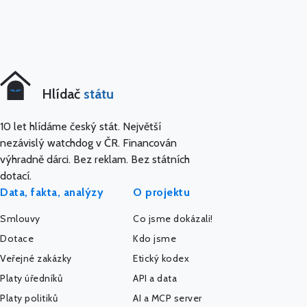
Hlídač
státu
10 let hlídáme český stát. Největší
nezávislý watchdog v ČR. Financován
výhradně dárci. Bez reklam. Bez státních
dotací.
Data, fakta, analýzy
O projektu
Smlouvy
Co jsme dokázali!
Dotace
Kdo jsme
Veřejné zakázky
Etický kodex
Platy úředníků
API a data
Platy politiků
AI a MCP server