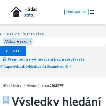
Hlídač
PŘIHLÁSIT SE
státu
HLEDAT V HLÍDAČI STÁTU
AQEcore s.r.o.
×
HLEDAT
Přepnout na vyhledávání bez našeptávače
Nápověda jak vyhledávat
Snadné hledání
ico:21632791
Hlídač Státu
Hledání
Výsledky hledání