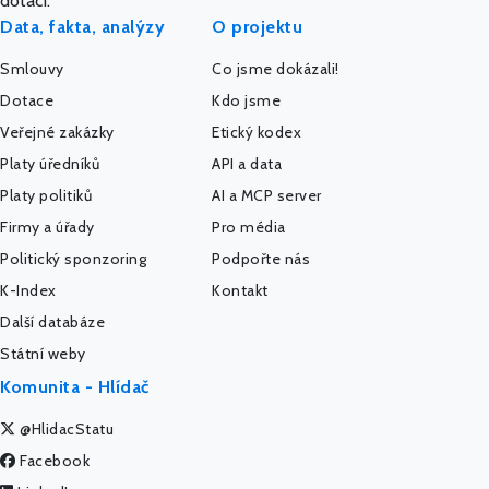
dotací.
Data, fakta, analýzy
O projektu
Smlouvy
Co jsme dokázali!
Dotace
Kdo jsme
Veřejné zakázky
Etický kodex
Platy úředníků
API a data
Platy politiků
AI a MCP server
Firmy a úřady
Pro média
Politický sponzoring
Podpořte nás
K-Index
Kontakt
Další databáze
Státní weby
Komunita - Hlídač
@HlidacStatu
Facebook