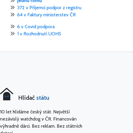
jednu firmu
372 v Příjemci podpor z registru
64 v Faktury ministerstev ČR
6 v Covid podpora
1 v Rozhodnutí UOHS
Hlídač
státu
10 let hlídáme český stát. Největší
nezávislý watchdog v ČR. Financován
výhradně dárci. Bez reklam. Bez státních