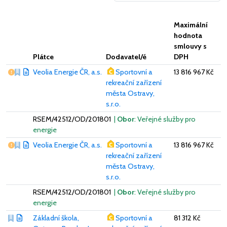
Maximální
hodnota
smlouvy s
Plátce
Dodavatel/é
DPH
Vážný nedostatek
Veolia Energie ČR, a.s.
Sportovní a
13 816 967 Kč
rekreační zařízení
města Ostravy,
s.r.o.
RSEM/42512/OD/201801
|
Obor
: Veřejné služby pro
energie
Vážný nedostatek
Veolia Energie ČR, a.s.
Sportovní a
13 816 967 Kč
rekreační zařízení
města Ostravy,
s.r.o.
RSEM/42512/OD/201801
|
Obor
: Veřejné služby pro
energie
Základní škola,
Sportovní a
81 312 Kč