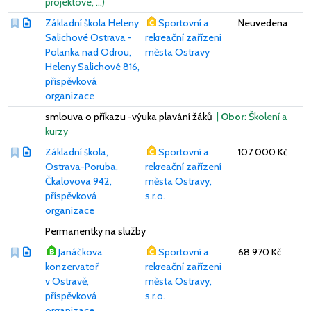
projektové, …)
Základní škola Heleny
Sportovní a
Neuvedena
Salichové Ostrava -
rekreační zařízení
Polanka nad Odrou,
města Ostravy
Heleny Salichové 816,
příspěvková
organizace
smlouva o příkazu -výuka plavání žáků
|
Obor
: Školení a
kurzy
Základní škola,
Sportovní a
107 000 Kč
Ostrava-Poruba,
rekreační zařízení
Čkalovova 942,
města Ostravy,
příspěvková
s.r.o.
organizace
Permanentky na služby
Janáčkova
Sportovní a
68 970 Kč
konzervatoř
rekreační zařízení
v Ostravě,
města Ostravy,
příspěvková
s.r.o.
organizace