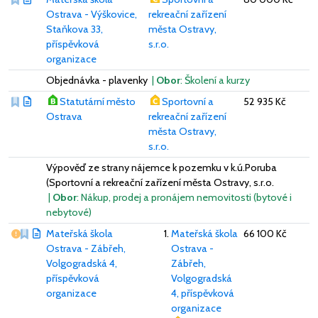
Ostrava - Výškovice,
rekreační zařízení
Staňkova 33,
města Ostravy,
příspěvková
s.r.o.
organizace
Objednávka - plavenky
|
Obor
: Školení a kurzy
Statutární město
Sportovní a
52 935 Kč
Ostrava
rekreační zařízení
města Ostravy,
s.r.o.
Výpověď ze strany nájemce k pozemku v k.ú.Poruba
(Sportovní a rekreační zařízení města Ostravy, s.r.o.
|
Obor
: Nákup, prodej a pronájem nemovitosti (bytové i
nebytové)
Vážný nedostatek
Mateřská škola
Mateřská škola
66 100 Kč
Ostrava - Zábřeh,
Ostrava -
Volgogradská 4,
Zábřeh,
příspěvková
Volgogradská
organizace
4, příspěvková
organizace