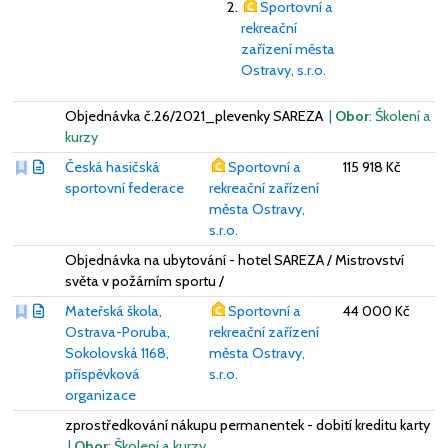
Sportovní a
rekreační
zařízení města
Ostravy, s.r.o.
Objednávka č.26/2021_plevenky SAREZA
|
Obor
: Školení a
kurzy
Česká hasičská
Sportovní a
115 918 Kč
sportovní federace
rekreační zařízení
města Ostravy,
s.r.o.
Objednávka na ubytování - hotel SAREZA / Mistrovství
světa v požárním sportu /
Mateřská škola,
Sportovní a
44 000 Kč
Ostrava-Poruba,
rekreační zařízení
Sokolovská 1168,
města Ostravy,
příspěvková
s.r.o.
organizace
zprostředkování nákupu permanentek - dobití kreditu karty
|
Obor
: Školení a kurzy