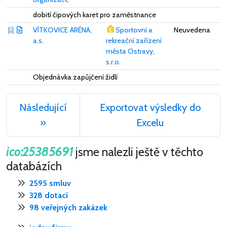
dobití čipových karet pro zaměstnance
VÍTKOVICE ARÉNA,
Sportovní a
Neuvedena
a.s.
rekreační zařízení
města Ostravy,
s.r.o.
Objednávka zapůjčení židlí
Následující
Exportovat výsledky do
»
Excelu
ico:25385691
jsme nalezli ještě v těchto
databázích
2595 smluv
328 dotací
98 veřejných zakázek