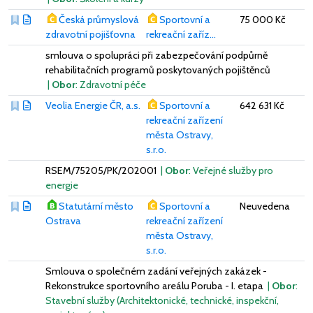
Česká průmyslová
Sportovní a
75 000 Kč
zdravotní pojišťovna
rekreační zaříz...
smlouva o spolupráci při zabezpečování podpůrně
rehabilitačních programů poskytovaných pojištěnců
|
Obor
: Zdravotní péče
Veolia Energie ČR, a.s.
Sportovní a
642 631 Kč
rekreační zařízení
města Ostravy,
s.r.o.
RSEM/75205/PK/202001
|
Obor
: Veřejné služby pro
energie
Statutární město
Sportovní a
Neuvedena
Ostrava
rekreační zařízení
města Ostravy,
s.r.o.
Smlouva o společném zadání veřejných zakázek -
Rekonstrukce sportovního areálu Poruba - I. etapa
|
Obor
:
Stavební služby (Architektonické, technické, inspekční,