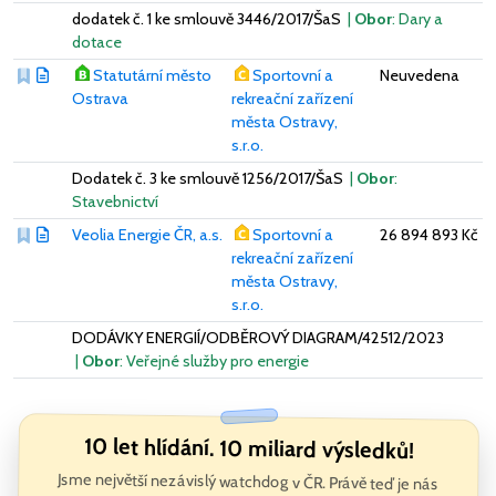
dodatek č. 1 ke smlouvě 3446/2017/ŠaS
|
Obor
: Dary a
dotace
Statutární město
Sportovní a
Neuvedena
Ostrava
rekreační zařízení
města Ostravy,
s.r.o.
Dodatek č. 3 ke smlouvě 1256/2017/ŠaS
|
Obor
:
Stavebnictví
Veolia Energie ČR, a.s.
Sportovní a
26 894 893 Kč
rekreační zařízení
města Ostravy,
s.r.o.
DODÁVKY ENERGIÍ/ODBĚROVÝ DIAGRAM/42512/2023
|
Obor
: Veřejné služby pro energie
10 let hlídání. 10 miliard výsledků!
Jsme největší nezávislý watchdog v ČR. Právě teď je nás