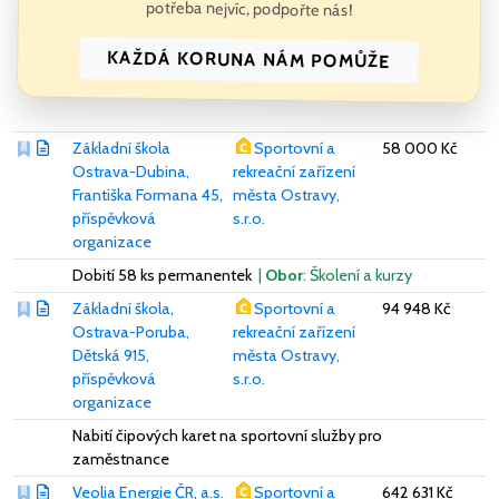
potřeba nejvíc, podpořte nás!
KAŽDÁ KORUNA NÁM POMŮŽE
Základní škola
Sportovní a
58 000 Kč
Ostrava-Dubina,
rekreační zařízení
Františka Formana 45,
města Ostravy,
příspěvková
s.r.o.
organizace
Dobití 58 ks permanentek
|
Obor
: Školení a kurzy
Základní škola,
Sportovní a
94 948 Kč
Ostrava-Poruba,
rekreační zařízení
Dětská 915,
města Ostravy,
příspěvková
s.r.o.
organizace
Nabití čipových karet na sportovní služby pro
zaměstnance
Veolia Energie ČR, a.s.
Sportovní a
642 631 Kč