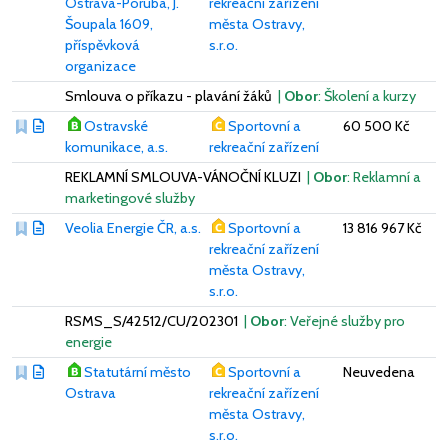
Ostrava-Poruba, J.
rekreační zařízení
Šoupala 1609,
města Ostravy,
příspěvková
s.r.o.
organizace
Smlouva o příkazu - plavání žáků
|
Obor
: Školení a kurzy
Ostravské
Sportovní a
60 500 Kč
komunikace, a.s.
rekreační zařízení
REKLAMNÍ SMLOUVA-VÁNOČNÍ KLUZI
|
Obor
: Reklamní a
marketingové služby
Veolia Energie ČR, a.s.
Sportovní a
13 816 967 Kč
rekreační zařízení
města Ostravy,
s.r.o.
RSMS_S/42512/CU/202301
|
Obor
: Veřejné služby pro
energie
Statutární město
Sportovní a
Neuvedena
Ostrava
rekreační zařízení
města Ostravy,
s.r.o.