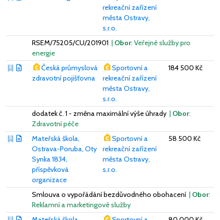
rekreační zařízení
města Ostravy,
s.r.o.
RSEM/75205/CU/201901
|
Obor
: Veřejné služby pro
energie
Česká průmyslová
Sportovní a
184 500 Kč
zdravotní pojišťovna
rekreační zařízení
města Ostravy,
s.r.o.
dodatek č. 1 - změna maximální výše úhrady
|
Obor
:
Zdravotní péče
Mateřská škola,
Sportovní a
58 500 Kč
Ostrava-Poruba, Oty
rekreační zařízení
Synka 1834,
města Ostravy,
příspěvková
s.r.o.
organizace
Smlouva o vypořádání bezdůvodného obohacení
|
Obor
:
Reklamní a marketingové služby
Mateřská škola
Sportovní a
80 000 Kč