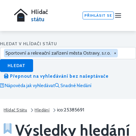
Hlídač
PŘIHLÁSIT SE
státu
HLEDAT V HLÍDAČI STÁTU
Sportovní a rekreační zařízení města Ostravy, s.r.o.
×
HLEDAT
Přepnout na vyhledávání bez našeptávače
Nápověda jak vyhledávat
Snadné hledání
ico:25385691
Hlídač Státu
Hledání
Výsledky hledání