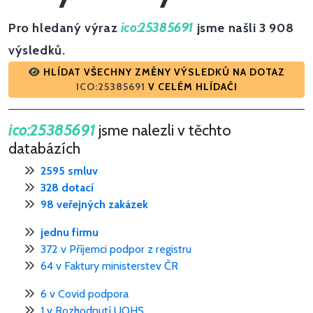
Pro hledaný výraz
ico:25385691
jsme našli 3 908
výsledků.
HLÍDAT VŠECHNY ZMĚNY VÝSLEDKŮ NA DOTAZ
ICO:25385691
V CELÉM HLÍDAČI
ico:25385691
jsme nalezli v těchto
databázích
2595 smluv
328 dotací
98 veřejných zakázek
jednu firmu
372 v Příjemci podpor z registru
64 v Faktury ministerstev ČR
6 v Covid podpora
1 v Rozhodnutí UOHS