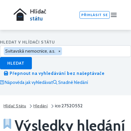
Hlídač
PŘIHLÁSIT SE
státu
HLEDAT V HLÍDAČI STÁTU
Svitavská nemocnice, a.s.
×
HLEDAT
Přepnout na vyhledávání bez našeptávače
Nápověda jak vyhledávat
Snadné hledání
ico:27520552
Hlídač Státu
Hledání
Výsledky hledání