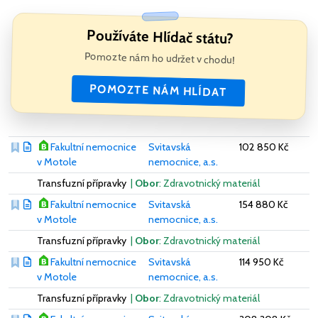
Používáte Hlídač státu?
Pomozte nám ho udržet v chodu!
POMOZTE NÁM HLÍDAT
Fakultní nemocnice
Svitavská
102 850 Kč
v Motole
nemocnice, a.s.
Transfuzní přípravky
|
Obor
: Zdravotnický materiál
Fakultní nemocnice
Svitavská
154 880 Kč
v Motole
nemocnice, a.s.
Transfuzní přípravky
|
Obor
: Zdravotnický materiál
Fakultní nemocnice
Svitavská
114 950 Kč
v Motole
nemocnice, a.s.
Transfuzní přípravky
|
Obor
: Zdravotnický materiál