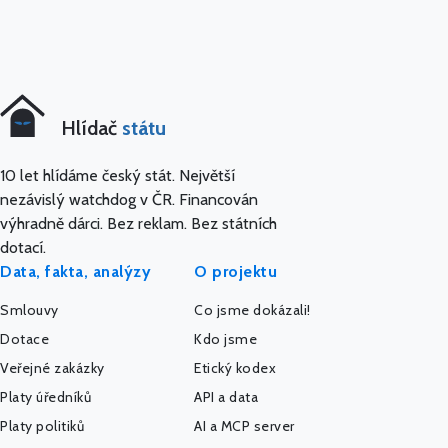
Hlídač
státu
10 let hlídáme český stát. Největší
nezávislý watchdog v ČR. Financován
výhradně dárci. Bez reklam. Bez státních
dotací.
Data, fakta, analýzy
O projektu
Smlouvy
Co jsme dokázali!
Dotace
Kdo jsme
Veřejné zakázky
Etický kodex
Platy úředníků
API a data
Platy politiků
AI a MCP server