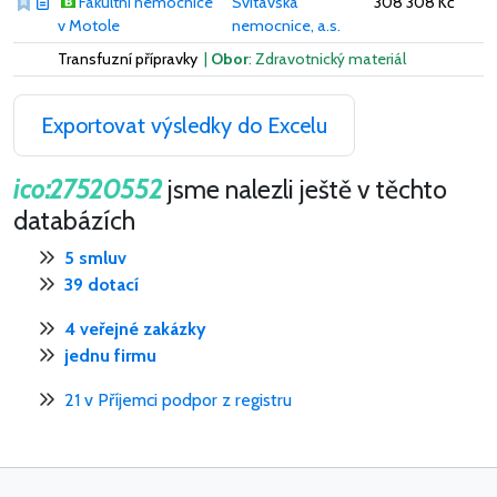
Fakultní nemocnice
Svitavská
308 308 Kč
v Motole
nemocnice, a.s.
Transfuzní přípravky
|
Obor
: Zdravotnický materiál
Exportovat výsledky do Excelu
ico:27520552
jsme nalezli ještě v těchto
databázích
5 smluv
39 dotací
4 veřejné zakázky
jednu firmu
21 v Příjemci podpor z registru