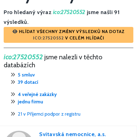
Pro hledaný výraz
ico:27520552
jsme našli 91
výsledků.
HLÍDAT VŠECHNY ZMĚNY VÝSLEDKŮ NA DOTAZ
ICO:27520552
V CELÉM HLÍDAČI
ico:27520552
jsme nalezli v těchto
databázích
5 smluv
39 dotací
4 veřejné zakázky
jednu firmu
21 v Příjemci podpor z registru
Svitavská nemocnice, a.s.