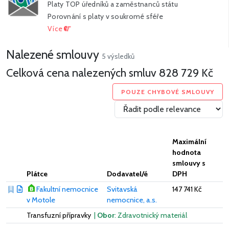
Platy TOP úředníků a zaměstnanců státu
Porovnání s platy v soukromé sféře
Více
Nalezené smlouvy
5 výsledků
Celková cena nalezených smluv
828 729 Kč
POUZE CHYBOVÉ SMLOUVY
Maximální
hodnota
smlouvy s
Plátce
Dodavatel/é
DPH
Fakultní nemocnice
Svitavská
147 741 Kč
v Motole
nemocnice, a.s.
Transfuzní přípravky
|
Obor
: Zdravotnický materiál