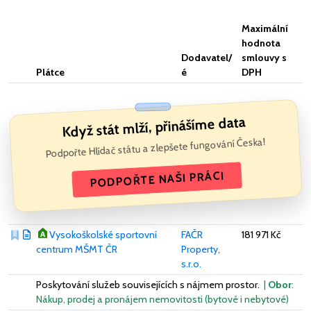
Maximální
hodnota
Dodavatel/
smlouvy s
Plátce
é
DPH
Když stát mlží, přinášíme data
Podpořte Hlídač státu a zlepšete fungování Česka!
PODPOŘTE NAŠI PRÁCI
Vysokoškolské sportovní
FAČR
181 971 Kč
centrum MŠMT ČR
Property,
s.r.o.
Poskytování služeb souvisejících s nájmem prostor.
|
Obor
:
Nákup, prodej a pronájem nemovitosti (bytové i nebytové)