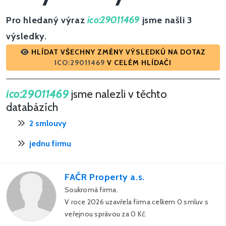
Pro hledaný výraz
ico:29011469
jsme našli 3
výsledky.
HLÍDAT VŠECHNY ZMĚNY VÝSLEDKŮ NA DOTAZ
ICO:29011469
V CELÉM HLÍDAČI
ico:29011469
jsme nalezli v těchto
databázích
2 smlouvy
jednu firmu
FAČR Property a.s.
Soukromá firma.
V roce 2026 uzavřela firma celkem 0 smluv s
veřejnou správou za 0 Kč.