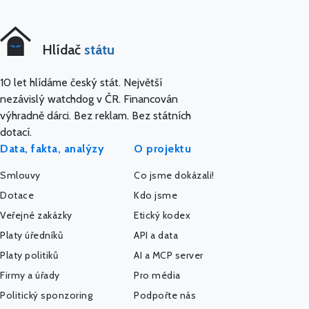
Hlídač
státu
10 let hlídáme český stát. Největší
nezávislý watchdog v ČR. Financován
výhradně dárci. Bez reklam. Bez státních
dotací.
Data, fakta, analýzy
O projektu
Smlouvy
Co jsme dokázali!
Dotace
Kdo jsme
Veřejné zakázky
Etický kodex
Platy úředníků
API a data
Platy politiků
AI a MCP server
Firmy a úřady
Pro média
Politický sponzoring
Podpořte nás