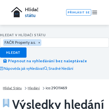
Hlídač
PŘIHLÁSIT SE
státu
HLEDAT V HLÍDAČI STÁTU
FAČR Property a.s.
×
HLEDAT
Přepnout na vyhledávání bez našeptávače
Nápověda jak vyhledávat
Snadné hledání
ico:29011469
Hlídač Státu
Hledání
Výsledky hledání