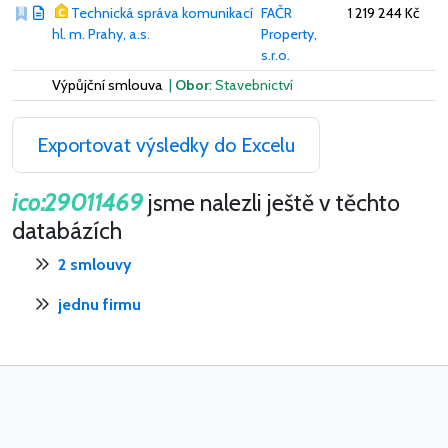
Technická správa komunikací
FAČR
1 219 244 Kč
hl. m. Prahy, a.s.
Property,
s.r.o.
Výpůjční smlouva
|
Obor
: Stavebnictví
Exportovat výsledky do Excelu
ico:29011469
jsme nalezli ještě v těchto
databázích
2 smlouvy
jednu firmu