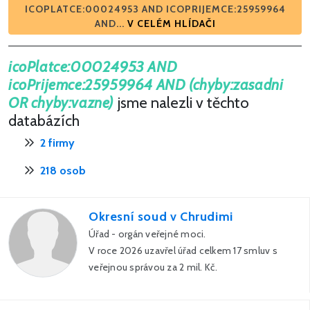
ICOPLATCE:00024953 AND ICOPRIJEMCE:25959964
AND...
V CELÉM HLÍDAČI
icoPlatce:00024953 AND
icoPrijemce:25959964 AND (chyby:zasadni
OR chyby:vazne)
jsme nalezli v těchto
databázích
2 firmy
218 osob
Okresní soud v Chrudimi
Úřad - orgán veřejné moci.
V roce 2026 uzavřel úřad celkem 17 smluv s
veřejnou správou za 2 mil. Kč.