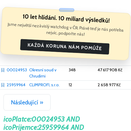
10 let hlídání. 10 miliard výsledků!
Jsme největší nezávislý watchdog v ČR. Právě teď je nás potřeba
nejvíc, podpořte nás!
KAŽDÁ KORUNA NÁM POMŮŽE
00024953
Okresní soud v
348
47 617 908 Kč
Chrudimi
25959964
CLIMPROFI, s.r.o.
12
2 658 977 Kč
Následující »
icoPlatce:00024953 AND
icoPrijemce:25959964 AND