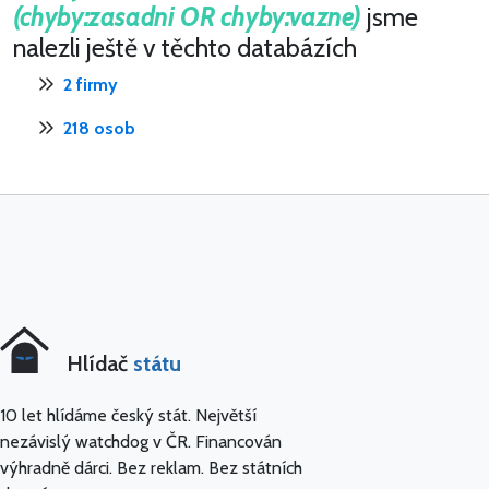
(chyby:zasadni OR chyby:vazne)
jsme
nalezli ještě v těchto databázích
2 firmy
218 osob
Hlídač
státu
10 let hlídáme český stát. Největší
nezávislý watchdog v ČR. Financován
výhradně dárci. Bez reklam. Bez státních