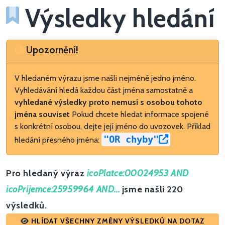
Výsledky hledání
Upozornění
Upozornění!
V hledaném výrazu jsme našli nejméně jedno jméno.
Vyhledávání hledá každou část jména samostatně a
vyhledané výsledky proto nemusí s osobou tohoto
jména souviset
Pokud chcete hledat informace spojené
s konkrétní osobou, dejte její jméno do uvozovek. Příklad
"OR chyby"
hledání přesného jména:
Pro hledaný výraz
icoPlatce:00024953 AND
icoPrijemce:25959964 AND...
jsme našli 220
výsledků.
HLÍDAT VŠECHNY ZMĚNY VÝSLEDKŮ NA DOTAZ