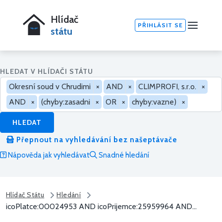
Hlídač
PŘIHLÁSIT SE
státu
HLEDAT V HLÍDAČI STÁTU
Okresní soud v Chrudimi
×
AND
×
CLIMPROFI, s.r.o.
×
AND
×
(chyby:zasadni
×
OR
×
chyby:vazne)
×
HLEDAT
Přepnout na vyhledávání bez našeptávače
Nápověda jak vyhledávat
Snadné hledání
Hlídač Státu
Hledání
icoPlatce:00024953 AND icoPrijemce:25959964 AND...