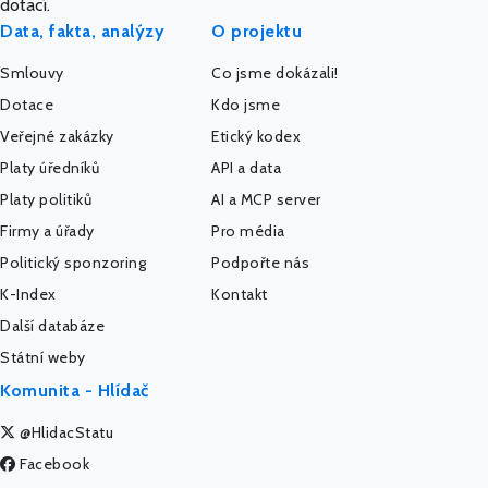
dotací.
Data, fakta, analýzy
O projektu
Smlouvy
Co jsme dokázali!
Dotace
Kdo jsme
Veřejné zakázky
Etický kodex
Platy úředníků
API a data
Platy politiků
AI a MCP server
Firmy a úřady
Pro média
Politický sponzoring
Podpořte nás
K-Index
Kontakt
Další databáze
Státní weby
Komunita - Hlídač
@HlidacStatu
Facebook