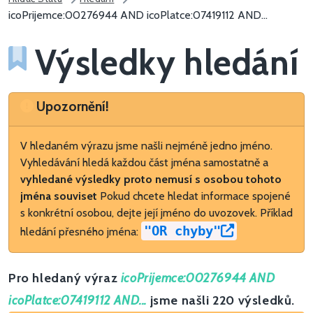
icoPrijemce:00276944 AND icoPlatce:07419112 AND...
Výsledky hledání
Upozornění
Upozornění!
V hledaném výrazu jsme našli nejméně jedno jméno.
Vyhledávání hledá každou část jména samostatně a
vyhledané výsledky proto nemusí s osobou tohoto
jména souviset
Pokud chcete hledat informace spojené
s konkrétní osobou, dejte její jméno do uvozovek. Příklad
"OR chyby"
hledání přesného jména:
Pro hledaný výraz
icoPrijemce:00276944 AND
icoPlatce:07419112 AND...
jsme našli 220 výsledků.