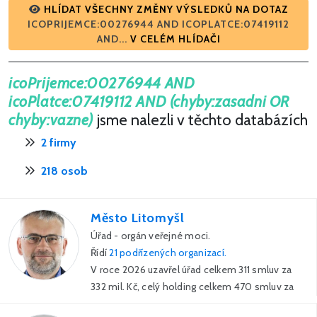
HLÍDAT VŠECHNY ZMĚNY VÝSLEDKŮ NA DOTAZ
ICOPRIJEMCE:00276944 AND ICOPLATCE:07419112
AND...
V CELÉM HLÍDAČI
icoPrijemce:00276944 AND
icoPlatce:07419112 AND (chyby:zasadni OR
chyby:vazne)
jsme nalezli v těchto databázích
2 firmy
218 osob
Město Litomyšl
Úřad - orgán veřejné moci.
Řídí
21 podřízených organizací.
V roce 2026 uzavřel úřad celkem 311 smluv za
332 mil. Kč, celý holding celkem 470 smluv za
479 mil. Kč,