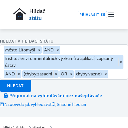
Hlídač
PŘIHLÁSIT SE
státu
HLEDAT V HLÍDAČI STÁTU
Město Litomyšl
×
AND
×
Institut environmentálních výzkumů a aplikací, zapsaný
×
ústav
AND
×
(chyby:zasadni
×
OR
×
chyby:vazne)
×
HLEDAT
Přepnout na vyhledávání bez našeptávače
Nápověda jak vyhledávat
Snadné hledání
Hlídač Státu
Hledání