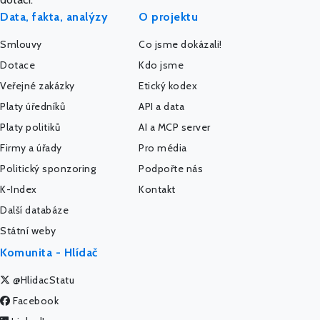
Data, fakta, analýzy
O projektu
Smlouvy
Co jsme dokázali!
Dotace
Kdo jsme
Veřejné zakázky
Etický kodex
Platy úředníků
API a data
Platy politiků
AI a MCP server
Firmy a úřady
Pro média
Politický sponzoring
Podpořte nás
K-Index
Kontakt
Další databáze
Státní weby
Komunita - Hlídač
@HlidacStatu
Facebook