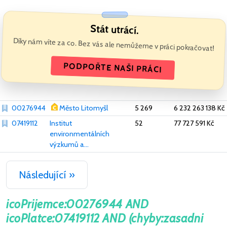
Stát utrácí.
Díky nám víte za co. Bez vás ale nemůžeme v práci pokračovat!
PODPOŘTE NAŠI PRÁCI
00276944
Město Litomyšl
5 269
6 232 263 138 Kč
07419112
Institut
52
77 727 591 Kč
environmentálních
výzkumů a...
Následující »
icoPrijemce:00276944 AND
icoPlatce:07419112 AND (chyby:zasadni