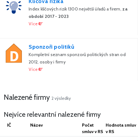
Klíčová rizika
Index klíčových rizik 1300 největší úřadů a firem,
za
období 2017 - 2023
Více
Sponzoři politiků
Kompletní seznam sponzorů politických stran od
2012, osoby i firmy
Více
Nalezené firmy
2 výsledky
Nejvíce relevantní nalezené firmy
IČ
Název
Počet
Hodnota smluv
smluv v RS
v RS