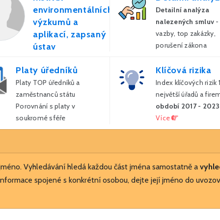
environmentálních
Detailní analýza
výzkumů a
nalezených smluv
-
aplikací, zapsaný
vazby, top zakázky,
porušení zákona
ústav
Více
Firma (spolu)vlastněná
Platy úředníků
Klíčová rizika
státem či samosprávou.
Platy TOP úředníků a
V roce 2026 uzavřela
Index klíčových rizik
zaměstnanců státu
státní firma 3 smlouvy s
největší úřadů a fire
Porovnání s platy v
veřejnou správou za 4
období 2017 - 2023
soukromé sféře
mil. Kč.
Více
Více
 jméno. Vyhledávání hledá každou část jména samostatně a
vyhle
nformace spojené s konkrétní osobou, dejte její jméno do uvozov