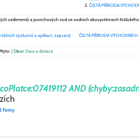
ČISTÁ PŘÍRODA VÝCHODN
ových sedimentů a povrchových vod ve vodních ekosystémech Králického
ntálních výzkumů a aplikací, zapsaný
ČISTÁ PŘÍRODA VÝCHODNÍCH Č
é Mýto
|
Obor
: Dary a dotace
coPlatce:07419112 AND (chyby:zasadn
ázích
2 firmy