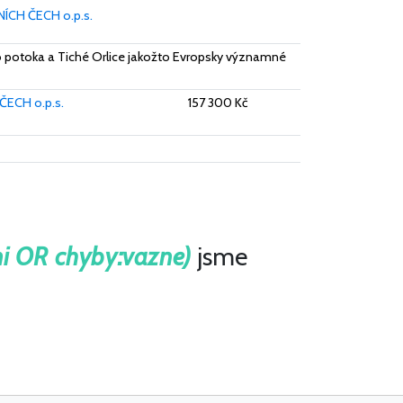
ÍCH ČECH o.p.s.
 potoka a Tiché Orlice jakožto Evropsky významné
ECH o.p.s.
157 300 Kč
i OR chyby:vazne)
jsme