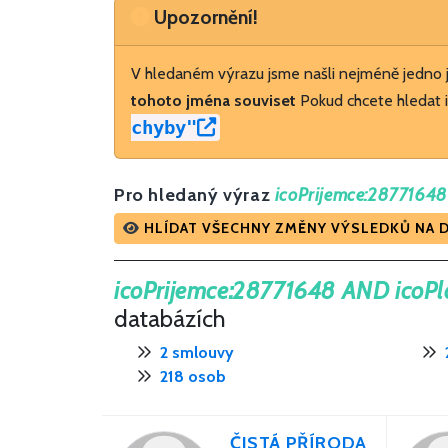
Upozornění
Upozornění!
V hledaném výrazu jsme našli nejméně jedno
tohoto jména souviset
Pokud chcete hledat i
chyby"
Pro hledaný výraz
icoPrijemce:28771648
HLÍDAT VŠECHNY ZMĚNY VÝSLEDKŮ NA 
icoPrijemce:28771648 AND icoPl
databázích
2 smlouvy
218 osob
ČISTÁ PŘÍRODA