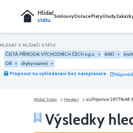
Hlídač
Smlouvy
Dotace
Platy
Úřady
Zakázk
státu
HLEDAT V HLÍDAČI STÁTU
ČISTÁ PŘÍRODA VÝCHODNÍCH ČECH o.p.s.
×
AND
×
Inst
OR
×
chyby:vazne)
×
Přepnout na vyhledávání bez našeptávače
Nápověda
icoPrijemce:28771648 
Hlídač Státu
Hledání
Výsledky hle