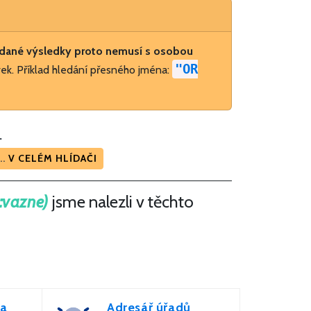
dané výsledky proto nemusí s osobou
"OR
ek. Příklad hledání přesného jména:
.
.
V CELÉM HLÍDAČI
:vazne)
jsme nalezli v těchto
za
Adresář úřadů