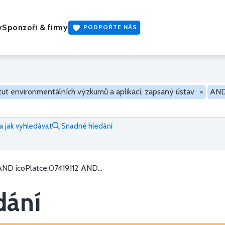
y
Sponzoři & firmy
PODPOŘTE NÁS
itut environmentálních výzkumů a aplikací, zapsaný ústav
×
AN
 jak vyhledávat
Snadné hledání
AND icoPlatce:07419112 AND...
dání