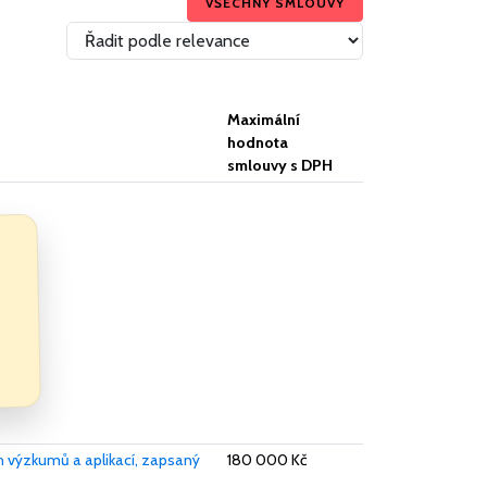
VŠECHNY SMLOUVY
Maximální
hodnota
smlouvy s DPH
h výzkumů a aplikací, zapsaný
180 000 Kč