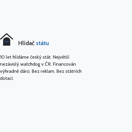
Hlídač
státu
10 let hlídáme český stát. Největší
nezávislý watchdog v ČR. Financován
výhradně dárci. Bez reklam. Bez státních
dotací.