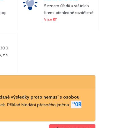
Seznam úřadů a státních
 top
firem, přehledně rozdělené
Více
 1300
m,
za
dané výsledky proto nemusí s osobou
"OR
ek. Příklad hledání přesného jména: