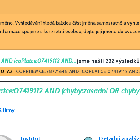
 jméno. Vyhledávání hledá každou část jména samostatně a
vyhle
nformace spojené s konkrétní osobou, dejte její jméno do uvozov
 AND icoPlatce:07419112 AND...
jsme našli 222 výsledků
DOTAZ
ICOPRIJEMCE:28771648 AND ICOPLATCE:07419112 AND..
atce:07419112 AND (chyby:zasadni OR chyby
2 firmy
Institut
Detailní analý