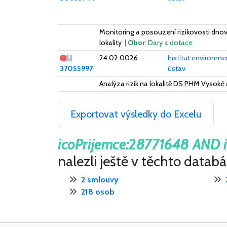
Monitoring a posouzení rizikovosti dn
lokality
|
Obor
: Dary a dotace
Zásadní nedostatek s vlivem na platnost smlouvy
24.02.0026
Institut environme
37055997
ústav
Analýza rizik na lokalitě DS PHM Vysok
Exportovat výsledky do Excelu
icoPrijemce:28771648 AND i
nalezli ještě v těchto datab
2 smlouvy
218 osob