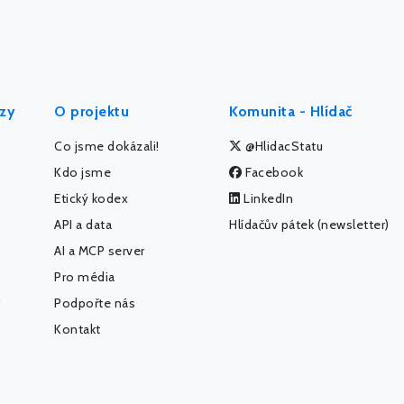
ýzy
O projektu
Komunita - Hlídač
Co jsme dokázali!
@HlidacStatu
Kdo jsme
Facebook
Etický kodex
LinkedIn
API a data
Hlídačův pátek (newsletter)
AI a MCP server
Pro média
Podpořte nás
Kontakt