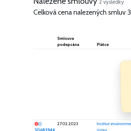
Nalezené smlouvy
2 výsledky
Celková cena nalezených smluv
3
Smlouva
podepsána
Plátce
Zásadní nedostatek s vlivem na platnost smlouvy
27.02.2023
Institut environme
30683944
ústav