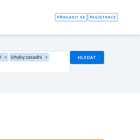
PŘIHLÁSIT SE
REGISTRACE
D
×
(chyby:zasadni
×
HLEDAT