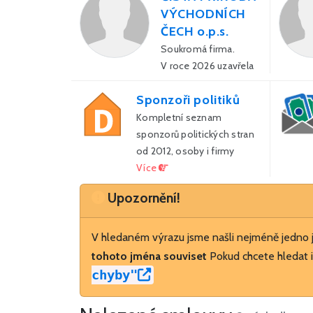
VÝCHODNÍCH
ČECH o.p.s.
Soukromá firma.
V roce 2026 uzavřela
firma celkem 0 smluv
Sponzoři politiků
s veřejnou správou za
0 Kč.
Kompletní seznam
sponzorů politických stran
od 2012, osoby i firmy
Více
Upozornění
Upozornění!
V hledaném výrazu jsme našli nejméně jedno
tohoto jména souviset
Pokud chcete hledat i
chyby"