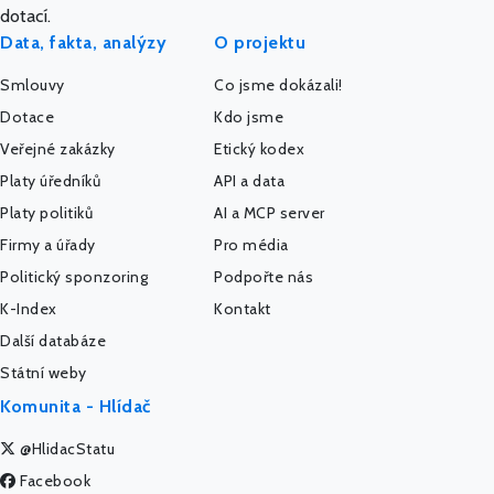
dotací.
Data, fakta, analýzy
O projektu
Smlouvy
Co jsme dokázali!
Dotace
Kdo jsme
Veřejné zakázky
Etický kodex
Platy úředníků
API a data
Platy politiků
AI a MCP server
Firmy a úřady
Pro média
Politický sponzoring
Podpořte nás
K-Index
Kontakt
Další databáze
Státní weby
Komunita - Hlídač
@HlidacStatu
Facebook