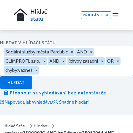
Hlídač
PŘIHLÁSIT SE
státu
HLEDAT V HLÍDAČI STÁTU
Sociální služby města Pardubic
×
AND
×
CLIMPROFI, s.r.o.
×
AND
×
(chyby:zasadni
×
OR
×
chyby:vazne)
×
HLEDAT
Přepnout na vyhledávání bez našeptávače
Nápověda jak vyhledávat
Snadné hledání
Hlídač Státu
Hledání
icoplatce:75090970 AND icoPrijemce:25959964 AND...