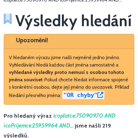
Výsledky hledání
Upozornění
Upozornění!
V hledaném výrazu jsme našli nejméně jedno jméno.
Vyhledávání hledá každou část jména samostatně a
vyhledané výsledky proto nemusí s osobou tohoto
jména souviset
Pokud chcete hledat informace spojené
s konkrétní osobou, dejte její jméno do uvozovek. Příklad
"OR chyby"
hledání přesného jména:
Pro hledaný výraz
icoplatce:75090970 AND
icoPrijemce:25959964 AND...
jsme našli 219
výsledků.