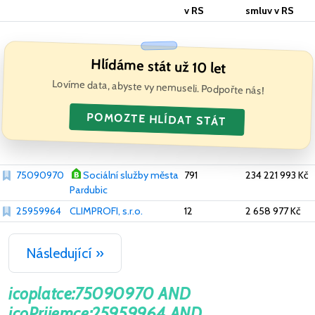
v RS
smluv v RS
Hlídáme stát už 10 let
Lovíme data, abyste vy nemuseli. Podpořte nás!
POMOZTE HLÍDAT STÁT
75090970
Sociální služby města
791
234 221 993 Kč
Pardubic
25959964
CLIMPROFI, s.r.o.
12
2 658 977 Kč
Následující »
icoplatce:75090970 AND
icoPrijemce:25959964 AND