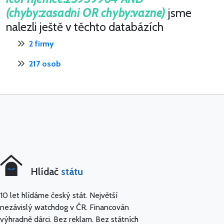
(chyby:zasadni OR chyby:vazne)
jsme
nalezli ještě v těchto databázích
2 firmy
217 osob
Hlídač
státu
10 let hlídáme český stát. Největší
nezávislý watchdog v ČR. Financován
výhradně dárci. Bez reklam. Bez státních