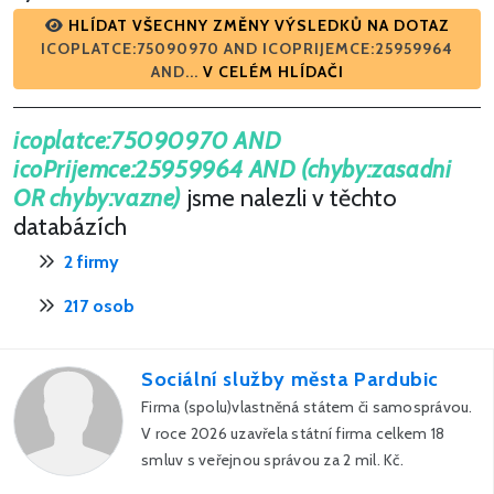
HLÍDAT VŠECHNY ZMĚNY VÝSLEDKŮ NA DOTAZ
ICOPLATCE:75090970 AND ICOPRIJEMCE:25959964
AND...
V CELÉM HLÍDAČI
icoplatce:75090970 AND
icoPrijemce:25959964 AND (chyby:zasadni
OR chyby:vazne)
jsme nalezli v těchto
databázích
2 firmy
217 osob
Sociální služby města Pardubic
Firma (spolu)vlastněná státem či samosprávou.
V roce 2026 uzavřela státní firma celkem 18
smluv s veřejnou správou za 2 mil. Kč.