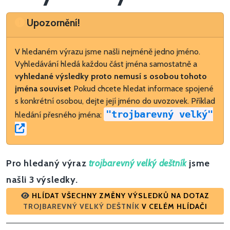
Upozornění
Upozornění!
V hledaném výrazu jsme našli nejméně jedno jméno.
Vyhledávání hledá každou část jména samostatně a
vyhledané výsledky proto nemusí s osobou tohoto
jména souviset
Pokud chcete hledat informace spojené
s konkrétní osobou, dejte její jméno do uvozovek. Příklad
"trojbarevný velký"
hledání přesného jména:
Pro hledaný výraz
trojbarevný velký deštník
jsme
našli 3 výsledky.
HLÍDAT VŠECHNY ZMĚNY VÝSLEDKŮ NA DOTAZ
TROJBAREVNÝ VELKÝ DEŠTNÍK
V CELÉM HLÍDAČI