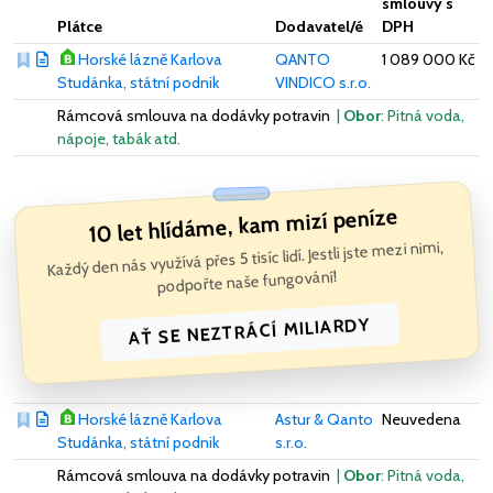
smlouvy s
Plátce
Dodavatel/é
DPH
Horské lázně Karlova
QANTO
1 089 000 Kč
Studánka, státní podnik
VINDICO s.r.o.
Rámcová smlouva na dodávky potravin
|
Obor
: Pitná voda,
nápoje, tabák atd.
10 let hlídáme, kam mizí peníze
Každý den nás využívá přes 5 tisíc lidí. Jestli jste mezi nimi,
podpořte naše fungování!
AŤ SE NEZTRÁCÍ MILIARDY
Horské lázně Karlova
Astur & Qanto
Neuvedena
Studánka, státní podnik
s.r.o.
Rámcová smlouva na dodávky potravin
|
Obor
: Pitná voda,