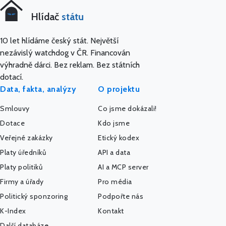
Hlídač
státu
10 let hlídáme český stát. Největší
nezávislý watchdog v ČR. Financován
výhradně dárci. Bez reklam. Bez státních
dotací.
Data, fakta, analýzy
O projektu
Smlouvy
Co jsme dokázali!
Dotace
Kdo jsme
Veřejné zakázky
Etický kodex
Platy úředníků
API a data
Platy politiků
AI a MCP server
Firmy a úřady
Pro média
Politický sponzoring
Podpořte nás
K-Index
Kontakt
Další databáze