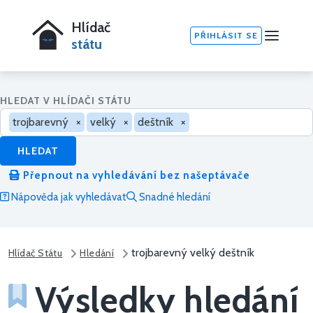
Hlídač
PŘIHLÁSIT SE
státu
HLEDAT V HLÍDAČI STÁTU
trojbarevný
×
velký
×
deštník
×
HLEDAT
Přepnout na vyhledávání bez našeptávače
Nápověda jak vyhledávat
Snadné hledání
trojbarevný velký deštník
Hlídač Státu
Hledání
Výsledky hledání