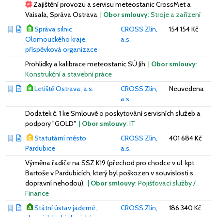
Zajištění provozu a servisu meteostanic CrossMet a
Vaisala, Správa Ostrava
|
Obor smlouvy
: Stroje a zařízení
Správa silnic
CROSS Zlín,
154 154 Kč
Olomouckého kraje,
a.s.
příspěvková organizace
Prohlídky a kalibrace meteostanic SÚ Jih
|
Obor smlouvy
:
Konstrukční a stavební práce
Letiště Ostrava, a.s.
CROSS Zlín,
Neuvedena
a.s.
Dodatek č. 1 ke Smlouvě o poskytování servisních služeb a
podpory "GOLD"
|
Obor smlouvy
: IT
Statutární město
CROSS Zlín,
401 684 Kč
Pardubice
a.s.
Výměna řadiče na SSZ K19 (přechod pro chodce v ul. kpt.
Bartoše v Pardubicích, který byl poškozen v souvislosti s
dopravní nehodou).
|
Obor smlouvy
: Pojišťovací služby /
Finance
Státní ústav jaderné,
CROSS Zlín,
186 340 Kč