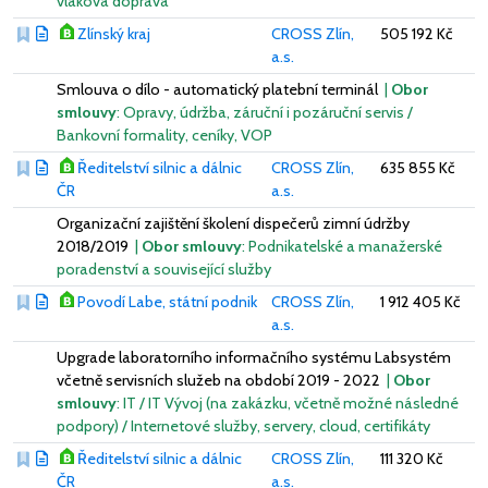
vlaková doprava
Zlínský kraj
CROSS Zlín,
505 192 Kč
a.s.
Smlouva o dílo - automatický platební terminál
|
Obor
smlouvy
: Opravy, údržba, záruční i pozáruční servis /
Bankovní formality, ceníky, VOP
Ředitelství silnic a dálnic
CROSS Zlín,
635 855 Kč
ČR
a.s.
Organizační zajištění školení dispečerů zimní údržby
2018/2019
|
Obor smlouvy
: Podnikatelské a manažerské
poradenství a související služby
Povodí Labe, státní podnik
CROSS Zlín,
1 912 405 Kč
a.s.
Upgrade laboratorního informačního systému Labsystém
včetně servisních služeb na období 2019 - 2022
|
Obor
smlouvy
: IT / IT Vývoj (na zakázku, včetně možné následné
podpory) / Internetové služby, servery, cloud, certifikáty
Ředitelství silnic a dálnic
CROSS Zlín,
111 320 Kč
ČR
a.s.