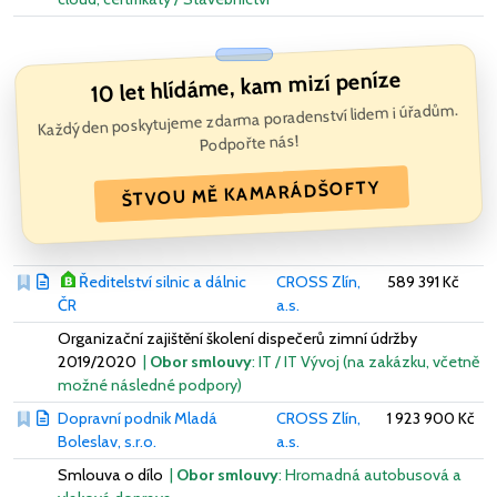
10 let hlídáme, kam mizí peníze
Každý den poskytujeme zdarma poradenství lidem i úřadům.
Podpořte nás!
ŠTVOU MĚ KAMARÁDŠOFTY
Ředitelství silnic a dálnic
CROSS Zlín,
589 391 Kč
ČR
a.s.
Organizační zajištění školení dispečerů zimní údržby
2019/2020
|
Obor smlouvy
: IT / IT Vývoj (na zakázku, včetně
možné následné podpory)
Dopravní podnik Mladá
CROSS Zlín,
1 923 900 Kč
Boleslav, s.r.o.
a.s.
Smlouva o dílo
|
Obor smlouvy
: Hromadná autobusová a