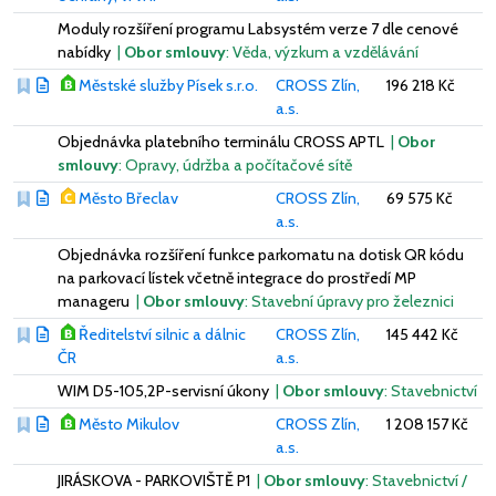
Moduly rozšíření programu Labsystém verze 7 dle cenové
nabídky
|
Obor smlouvy
: Věda, výzkum a vzdělávání
Městské služby Písek s.r.o.
CROSS Zlín,
196 218 Kč
a.s.
Objednávka platebního terminálu CROSS APTL
|
Obor
smlouvy
: Opravy, údržba a počítačové sítě
Město Břeclav
CROSS Zlín,
69 575 Kč
a.s.
Objednávka rozšíření funkce parkomatu na dotisk QR kódu
na parkovací lístek včetně integrace do prostředí MP
manageru
|
Obor smlouvy
: Stavební úpravy pro železnici
Ředitelství silnic a dálnic
CROSS Zlín,
145 442 Kč
ČR
a.s.
WIM D5-105,2P-servisní úkony
|
Obor smlouvy
: Stavebnictví
Město Mikulov
CROSS Zlín,
1 208 157 Kč
a.s.
JIRÁSKOVA - PARKOVIŠTĚ P1
|
Obor smlouvy
: Stavebnictví /