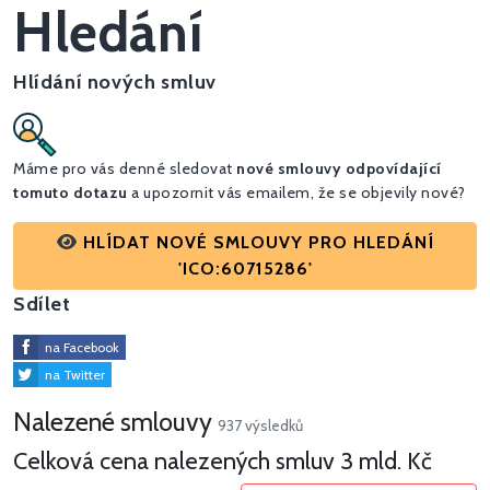
Hledání
Hlídání nových smluv
Máme pro vás denné sledovat
nové smlouvy odpovídající
tomuto dotazu
a upozornit vás emailem, že se objevily nové?
HLÍDAT NOVÉ SMLOUVY PRO HLEDÁNÍ
'ICO:60715286'
Sdílet
na Facebook
na Twitter
Nalezené smlouvy
937 výsledků
Celková cena nalezených smluv
3 mld. Kč