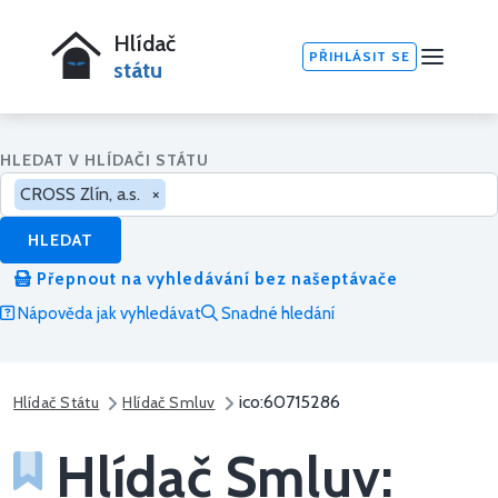
Hlídač
PŘIHLÁSIT SE
státu
HLEDAT V HLÍDAČI STÁTU
CROSS Zlín, a.s.
×
HLEDAT
Přepnout na vyhledávání bez našeptávače
Nápověda jak vyhledávat
Snadné hledání
ico:60715286
Hlídač Státu
Hlídač Smluv
Hlídač Smluv: