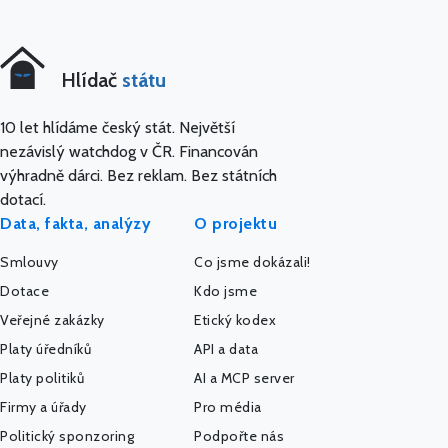
Hlídač
státu
10 let hlídáme český stát. Největší
nezávislý watchdog v ČR. Financován
výhradně dárci. Bez reklam. Bez státních
dotací.
Data, fakta, analýzy
O projektu
Smlouvy
Co jsme dokázali!
Dotace
Kdo jsme
Veřejné zakázky
Etický kodex
Platy úředníků
API a data
Platy politiků
AI a MCP server
Firmy a úřady
Pro média
Politický sponzoring
Podpořte nás