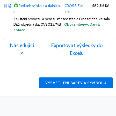
Ředitelství silnic a dálnic s.
CROSS Zlín,
1 582 316 Kč
p.
a.s.
Zajištění provozu a servisu meteostanic CrossMet a Vaisala
Dílči objednávka 01/2025/MB
|
Obor smlouvy
: Dary a
dotace
Následující
Exportovat výsledky do
»
Excelu
VYSVĚTLENÍ BAREV A SYMBOLŮ