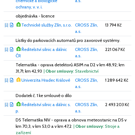
chemické a biologické
a.s.
ochrany, v. v. i.
objednávka - licence
Technické služby Zlín, s.r.o.
CROSS Zlín,
13 794 Kč
a.s.
Lístky do parkovacích automatů pro zavorové systémy.
Ředitelství silnic a dálnic
CROSS Zlín,
221 067 Kč
ČR
a.s.
Telematika - oprava detektorů ASIM na D2 v km 48,92; km
31,71; km 42,93
|
Obor smlouvy
: Stavebnictví
Univerzita Hradec Králové
CROSS Zlín,
1 289 642 Kč
a.s.
Dodatek č. 1 ke smlouvě o dílo
Ředitelství silnic a dálnic s.
CROSS Zlín,
2 493 203 Kč
p.
a.s.
D5 Telematika NIV - oprava a obnova meteostanic na D5 v
km 70,3, v km 53,0 a v km 47,2
|
Obor smlouvy
: Stroje a
zařízení