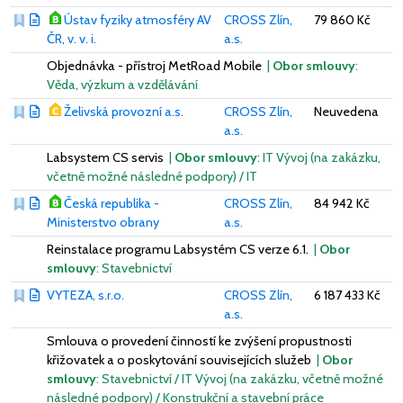
Ústav fyziky atmosféry AV
CROSS Zlín,
79 860 Kč
ČR, v. v. i.
a.s.
Objednávka - přístroj MetRoad Mobile
|
Obor smlouvy
:
Věda, výzkum a vzdělávání
Želivská provozní a.s.
CROSS Zlín,
Neuvedena
a.s.
Labsystem CS servis
|
Obor smlouvy
: IT Vývoj (na zakázku,
včetně možné následné podpory) / IT
Česká republika -
CROSS Zlín,
84 942 Kč
Ministerstvo obrany
a.s.
Reinstalace programu Labsystém CS verze 6.1.
|
Obor
smlouvy
: Stavebnictví
VYTEZA, s.r.o.
CROSS Zlín,
6 187 433 Kč
a.s.
Smlouva o provedení činností ke zvýšení propustnosti
křižovatek a o poskytování souvisejících služeb
|
Obor
smlouvy
: Stavebnictví / IT Vývoj (na zakázku, včetně možné
následné podpory) / Konstrukční a stavební práce