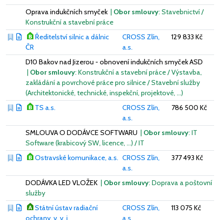
Oprava indukčních smyček
|
Obor smlouvy
: Stavebnictví /
Konstrukční a stavební práce
Ředitelství silnic a dálnic
CROSS Zlín,
129 833 Kč
ČR
a.s.
D10 Bakov nad Jizerou - obnovení indukčních smyček ASD
|
Obor smlouvy
: Konstrukční a stavební práce / Výstavba,
zakládání a povrchové práce pro silnice / Stavební služby
(Architektonické, technické, inspekční, projektové, …)
TS a.s.
CROSS Zlín,
786 500 Kč
a.s.
SMLOUVA O DODÁVCE SOFTWARU
|
Obor smlouvy
: IT
Software (krabicový SW, licence, …) / IT
Ostravské komunikace, a.s.
CROSS Zlín,
377 493 Kč
a.s.
DODÁVKA LED VLOŽEK
|
Obor smlouvy
: Doprava a poštovní
služby
Státní ústav radiační
CROSS Zlín,
113 075 Kč
ochrany, v. v. i.
a.s.