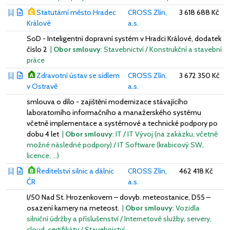
Statutární město Hradec
CROSS Zlín,
3 618 688 Kč
Králové
a.s.
SoD - Inteligentní dopravní systém v Hradci Králové, dodatek
číslo 2
|
Obor smlouvy
: Stavebnictví / Konstrukční a stavební
práce
Zdravotní ústav se sídlem
CROSS Zlín,
3 672 350 Kč
v Ostravě
a.s.
smlouva o dílo - zajištění modernizace stávajícího
laboratorního informačního a manažerského systému
včetně implementace a systémové a technické podpory po
dobu 4 let
|
Obor smlouvy
: IT / IT Vývoj (na zakázku, včetně
možné následné podpory) / IT Software (krabicový SW,
licence, …)
Ředitelství silnic a dálnic
CROSS Zlín,
462 418 Kč
ČR
a.s.
I/50 Nad St. Hrozenkovem – dovyb. meteostanice, D55 –
osazení kamery na meteost.
|
Obor smlouvy
: Vozidla
silniční údržby a příslušenství / Internetové služby, servery,
cloud, certifikáty / Stavebnictví