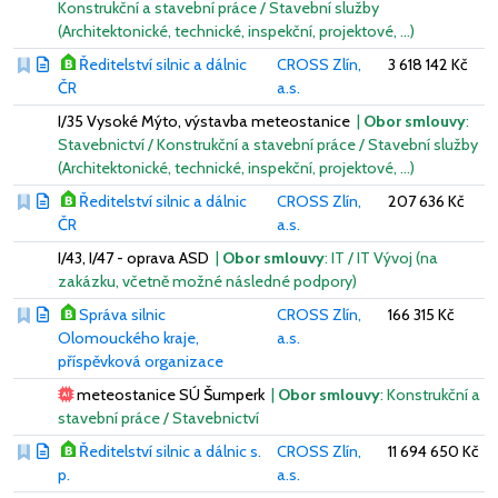
Konstrukční a stavební práce / Stavební služby
(Architektonické, technické, inspekční, projektové, …)
Ředitelství silnic a dálnic
CROSS Zlín,
3 618 142 Kč
ČR
a.s.
I/35 Vysoké Mýto, výstavba meteostanice
|
Obor smlouvy
:
Stavebnictví / Konstrukční a stavební práce / Stavební služby
(Architektonické, technické, inspekční, projektové, …)
Ředitelství silnic a dálnic
CROSS Zlín,
207 636 Kč
ČR
a.s.
I/43, I/47 - oprava ASD
|
Obor smlouvy
: IT / IT Vývoj (na
zakázku, včetně možné následné podpory)
Správa silnic
CROSS Zlín,
166 315 Kč
Olomouckého kraje,
a.s.
příspěvková organizace
meteostanice SÚ Šumperk
|
Obor smlouvy
: Konstrukční a
stavební práce / Stavebnictví
Ředitelství silnic a dálnic s.
CROSS Zlín,
11 694 650 Kč
p.
a.s.