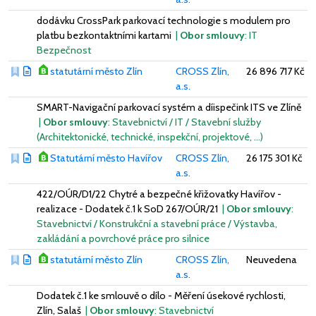
dodávku CrossPark parkovací technologie s modulem pro
platbu bezkontaktními kartami
|
Obor smlouvy
: IT
Bezpečnost
statutární město Zlín
CROSS Zlín,
26 896 717 Kč
a.s.
SMART-Navigační parkovací systém a díispečink ITS ve Zlíně
|
Obor smlouvy
: Stavebnictví / IT / Stavební služby
(Architektonické, technické, inspekční, projektové, …)
Statutární město Havířov
CROSS Zlín,
26 175 301 Kč
a.s.
422/OÚR/D1/22 Chytré a bezpečné křižovatky Havířov -
realizace - Dodatek č.1 k SoD 267/OÚR/21
|
Obor smlouvy
:
Stavebnictví / Konstrukční a stavební práce / Výstavba,
zakládání a povrchové práce pro silnice
statutární město Zlín
CROSS Zlín,
Neuvedena
a.s.
Dodatek č.1 ke smlouvě o dílo - Měření úsekové rychlosti,
Zlín, Salaš
|
Obor smlouvy
: Stavebnictví