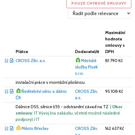
POUZE CHYBOVÉ SMLOUVY
Maximální
hodnota
smlouvy s
Plátce
Dodavatel/é
DPH
CROSS Zlín, a.s.
Městské
81 790 Kč
služby Písek
s.r.o.
instalační práce s montážní plošinou
Ředitelství silnic a dálnic
CROSS Zlín,
95 108 Kč
ČR
a.s.
Dálnice D55, silnice I/35 - odstranění závad na TZ
|
Obor
smlouvy
: IT Vývoj (na zakázku, včetně možné následné
podpory) / IT
Město Břeclav
CROSS Zlín,
162 637 Kč
a.s.