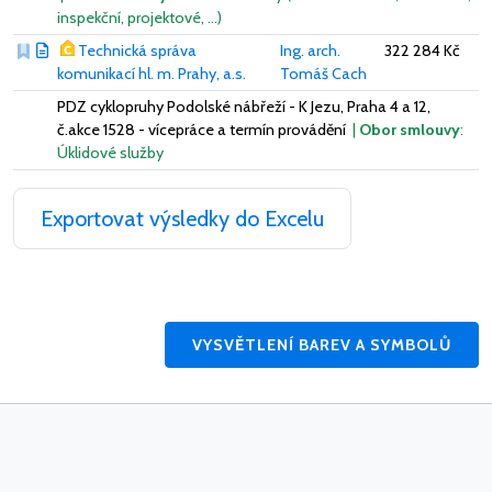
inspekční, projektové, …)
Technická správa
Ing. arch.
322 284 Kč
komunikací hl. m. Prahy, a.s.
Tomáš Cach
PDZ cyklopruhy Podolské nábřeží - K Jezu, Praha 4 a 12,
č.akce 1528 - vícepráce a termín provádění
|
Obor smlouvy
:
Úklidové služby
Exportovat výsledky do Excelu
VYSVĚTLENÍ BAREV A SYMBOLŮ