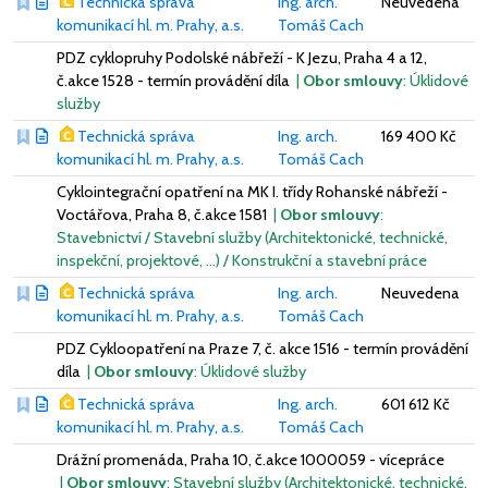
Technická správa
Ing. arch.
Neuvedena
komunikací hl. m. Prahy, a.s.
Tomáš Cach
PDZ cyklopruhy Podolské nábřeží - K Jezu, Praha 4 a 12,
č.akce 1528 - termín provádění díla
|
Obor smlouvy
: Úklidové
služby
Technická správa
Ing. arch.
169 400 Kč
komunikací hl. m. Prahy, a.s.
Tomáš Cach
Cyklointegrační opatření na MK I. třídy Rohanské nábřeží -
Voctářova, Praha 8, č.akce 1581
|
Obor smlouvy
:
Stavebnictví / Stavební služby (Architektonické, technické,
inspekční, projektové, …) / Konstrukční a stavební práce
Technická správa
Ing. arch.
Neuvedena
komunikací hl. m. Prahy, a.s.
Tomáš Cach
PDZ Cykloopatření na Praze 7, č. akce 1516 - termín provádění
díla
|
Obor smlouvy
: Úklidové služby
Technická správa
Ing. arch.
601 612 Kč
komunikací hl. m. Prahy, a.s.
Tomáš Cach
Drážní promenáda, Praha 10, č.akce 1000059 - vícepráce
|
Obor smlouvy
: Stavební služby (Architektonické, technické,