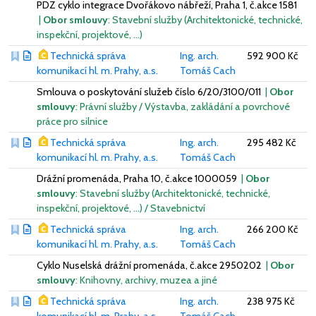
PDZ cyklo integrace Dvořákovo nábřeží, Praha 1, č.akce 1581
|
Obor smlouvy
: Stavební služby (Architektonické, technické,
inspekční, projektové, …)
Technická správa
Ing. arch.
592 900 Kč
komunikací hl. m. Prahy, a.s.
Tomáš Cach
Smlouva o poskytování služeb číslo 6/20/3100/011
|
Obor
smlouvy
: Právní služby / Výstavba, zakládání a povrchové
práce pro silnice
Technická správa
Ing. arch.
295 482 Kč
komunikací hl. m. Prahy, a.s.
Tomáš Cach
Drážní promenáda, Praha 10, č.akce 1000059
|
Obor
smlouvy
: Stavební služby (Architektonické, technické,
inspekční, projektové, …) / Stavebnictví
Technická správa
Ing. arch.
266 200 Kč
komunikací hl. m. Prahy, a.s.
Tomáš Cach
Cyklo Nuselská drážní promenáda, č.akce 2950202
|
Obor
smlouvy
: Knihovny, archivy, muzea a jiné
Technická správa
Ing. arch.
238 975 Kč
komunikací hl. m. Prahy, a.s.
Tomáš Cach