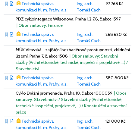
Technická správa
Ing. arch.
97 768 Kč
komunikací hl. m. Prahy, a.s.
Tomáš Cach
PDZ cyklointegrace Wilsonova, Praha 1,2,7,8, č.akce 1597
|
Obor smlouvy
: Finance
Technická správa
Ing. arch.
268 620 Kč
komunikací hl. m. Prahy, a.s.
Tomáš Cach
MÚK Vltavská - zajištění bezbariérové prostupnosti, zklidnění
území, Praha 7, č. akce 1508
|
Obor smlouvy
: Stavební
služby (Architektonické, technické, inspekční, projektové, …) /
Stavebnictví
Technická správa
Ing. arch.
580 800 Kč
komunikací hl. m. Prahy, a.s.
Tomáš Cach
Cyklo Drážní promenáda, Praha 10, č.akce 1000059
|
Obor
smlouvy
: Stavebnictví / Stavební služby (Architektonické,
technické, inspekční, projektové, …) / Konstrukční a stavební
práce
Technická správa
Ing. arch.
121 000 Kč
komunikací hl. m. Prahy, a.s.
Tomáš Cach