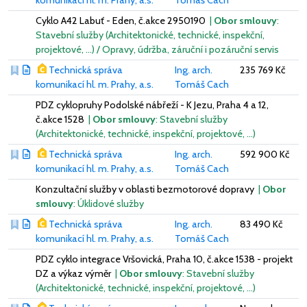
Cyklo A42 Labuť - Eden, č.akce 2950190
|
Obor smlouvy
:
Stavební služby (Architektonické, technické, inspekční,
projektové, …) / Opravy, údržba, záruční i pozáruční servis
Technická správa
Ing. arch.
235 769 Kč
komunikací hl. m. Prahy, a.s.
Tomáš Cach
PDZ cyklopruhy Podolské nábřeží - K Jezu, Praha 4 a 12,
č.akce 1528
|
Obor smlouvy
: Stavební služby
(Architektonické, technické, inspekční, projektové, …)
Technická správa
Ing. arch.
592 900 Kč
komunikací hl. m. Prahy, a.s.
Tomáš Cach
Konzultační služby v oblasti bezmotorové dopravy
|
Obor
smlouvy
: Úklidové služby
Technická správa
Ing. arch.
83 490 Kč
komunikací hl. m. Prahy, a.s.
Tomáš Cach
PDZ cyklo integrace Vršovická, Praha 10, č.akce 1538 - projekt
DZ a výkaz výměr
|
Obor smlouvy
: Stavební služby
(Architektonické, technické, inspekční, projektové, …)