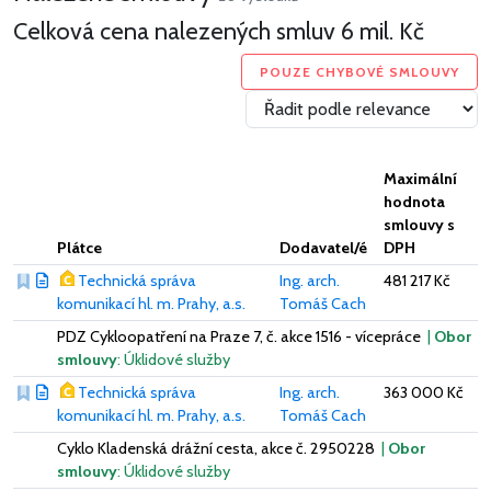
Celková cena nalezených smluv
6 mil. Kč
POUZE CHYBOVÉ SMLOUVY
Maximální
hodnota
smlouvy s
Plátce
Dodavatel/é
DPH
Technická správa
Ing. arch.
481 217 Kč
komunikací hl. m. Prahy, a.s.
Tomáš Cach
PDZ Cykloopatření na Praze 7, č. akce 1516 - vícepráce
|
Obor
smlouvy
: Úklidové služby
Technická správa
Ing. arch.
363 000 Kč
komunikací hl. m. Prahy, a.s.
Tomáš Cach
Cyklo Kladenská drážní cesta, akce č. 2950228
|
Obor
smlouvy
: Úklidové služby