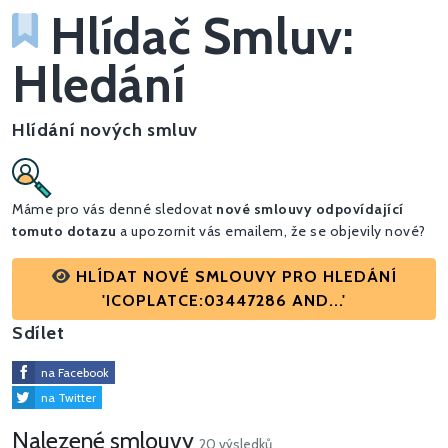
Hlídač Smluv:
Hledání
Hlídání nových smluv
Máme pro vás denné sledovat
nové smlouvy odpovídající
tomuto dotazu
a upozornit vás emailem, že se objevily nové?
HLÍDAT NOVÉ SMLOUVY PRO HLEDÁNÍ
'ICOPLATCE:03447286 AND...'
Sdílet
na Facebook
na Twitter
Nalezené smlouvy
20 výsledků