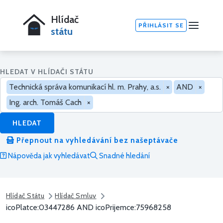
Hlídač
PŘIHLÁSIT SE
státu
HLEDAT V HLÍDAČI STÁTU
Technická správa komunikací hl. m. Prahy, a.s.
×
AND
×
Ing. arch. Tomáš Cach
×
HLEDAT
Přepnout na vyhledávání bez našeptávače
Nápověda jak vyhledávat
Snadné hledání
Hlídač Státu
Hlídač Smluv
icoPlatce:03447286 AND icoPrijemce:75968258