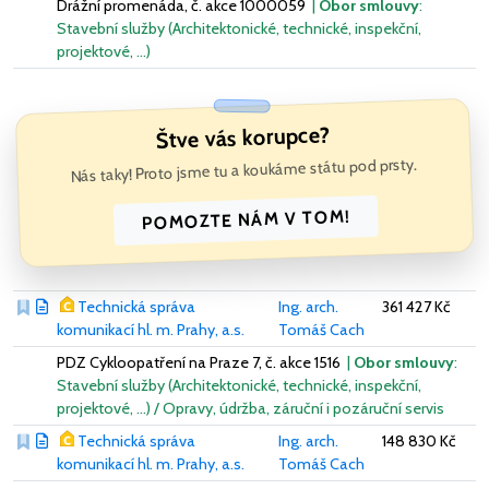
Drážní promenáda, č. akce 1000059
|
Obor smlouvy
:
Stavební služby (Architektonické, technické, inspekční,
projektové, …)
Štve vás korupce?
Nás taky! Proto jsme tu a koukáme státu pod prsty.
POMOZTE NÁM V TOM!
Technická správa
Ing. arch.
361 427 Kč
komunikací hl. m. Prahy, a.s.
Tomáš Cach
PDZ Cykloopatření na Praze 7, č. akce 1516
|
Obor smlouvy
:
Stavební služby (Architektonické, technické, inspekční,
projektové, …) / Opravy, údržba, záruční i pozáruční servis
Technická správa
Ing. arch.
148 830 Kč
komunikací hl. m. Prahy, a.s.
Tomáš Cach