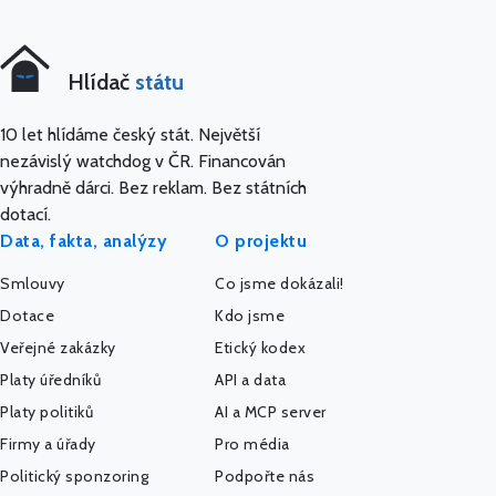
Hlídač
státu
10 let hlídáme český stát. Největší
nezávislý watchdog v ČR. Financován
výhradně dárci. Bez reklam. Bez státních
dotací.
Data, fakta, analýzy
O projektu
Smlouvy
Co jsme dokázali!
Dotace
Kdo jsme
Veřejné zakázky
Etický kodex
Platy úředníků
API a data
Platy politiků
AI a MCP server
Firmy a úřady
Pro média
Politický sponzoring
Podpořte nás