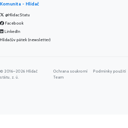
Komunita - Hlídač
@HlidacStatu
Facebook
LinkedIn
Hlídačův pátek (newsletter)
© 2016–2026 Hlídač
Ochrana soukromí
Podmínky použití
státu, z. ú.
Team
Začněte psát jméno úřadu, politika nebo co vás zajímá...