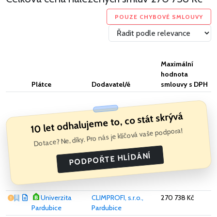
POUZE CHYBOVÉ SMLOUVY
Maximální
hodnota
Plátce
Dodavatel/é
smlouvy s DPH
10 let odhalujeme to, co stát skrývá
Dotace? Ne, díky. Pro nás je klíčová vaše podpora!
PODPOŘTE HLÍDÁNÍ
Vážný nedostatek
Univerzita
CLIMPROFI, s.r.o.,
270 738 Kč
Pardubice
Pardubice