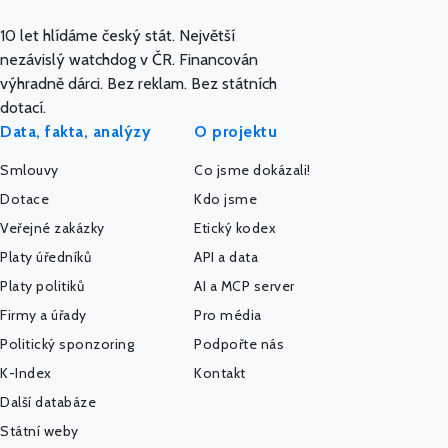
10 let hlídáme český stát. Největší
nezávislý watchdog v ČR. Financován
výhradně dárci. Bez reklam. Bez státních
dotací.
Data, fakta, analýzy
O projektu
Smlouvy
Co jsme dokázali!
Dotace
Kdo jsme
Veřejné zakázky
Etický kodex
Platy úředníků
API a data
Platy politiků
AI a MCP server
Firmy a úřady
Pro média
Politický sponzoring
Podpořte nás
K-Index
Kontakt
Další databáze
Státní weby