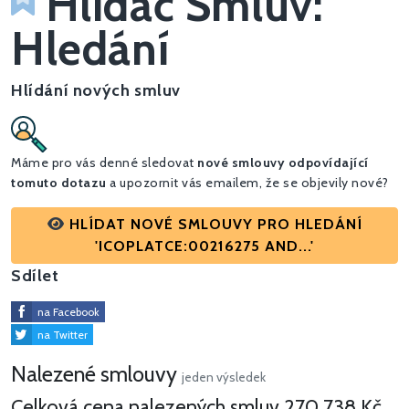
Hlídač Smluv:
Hledání
Hlídání nových smluv
Máme pro vás denné sledovat
nové smlouvy odpovídající
tomuto dotazu
a upozornit vás emailem, že se objevily nové?
HLÍDAT NOVÉ SMLOUVY PRO HLEDÁNÍ
'ICOPLATCE:00216275 AND...'
Sdílet
na Facebook
na Twitter
Nalezené smlouvy
jeden výsledek
Celková cena nalezených smluv
270 738 Kč