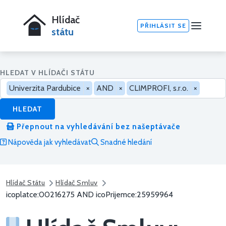
Hlídač
PŘIHLÁSIT SE
státu
HLEDAT V HLÍDAČI STÁTU
Univerzita Pardubice
×
AND
×
CLIMPROFI, s.r.o.
×
HLEDAT
Přepnout na vyhledávání bez našeptávače
Nápověda jak vyhledávat
Snadné hledání
Hlídač Státu
Hlídač Smluv
icoplatce:00216275 AND icoPrijemce:25959964