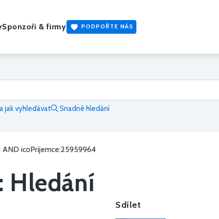
y
Sponzoři & firmy
PODPOŘTE NÁS
 jak vyhledávat
Snadné hledání
1 AND icoPrijemce:25959964
: Hledání
Sdílet