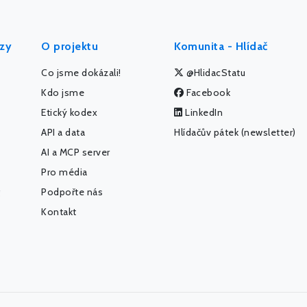
ýzy
O projektu
Komunita - Hlídač
Co jsme dokázali!
@HlidacStatu
Kdo jsme
Facebook
Etický kodex
LinkedIn
API a data
Hlídačův pátek (newsletter)
AI a MCP server
Pro média
Podpořte nás
Kontakt