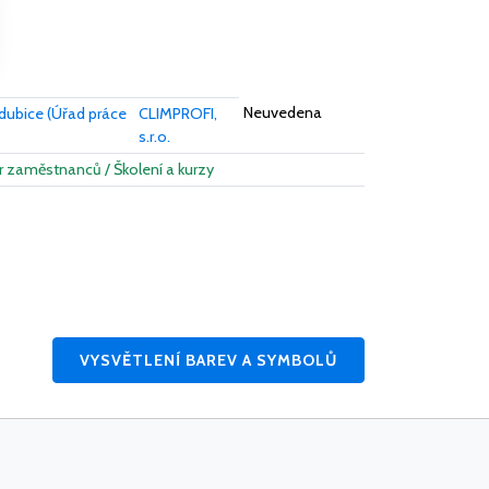
Neuvedena
rdubice (Úřad práce
CLIMPROFI,
s.r.o.
r zaměstnanců / Školení a kurzy
VYSVĚTLENÍ BAREV A SYMBOLŮ