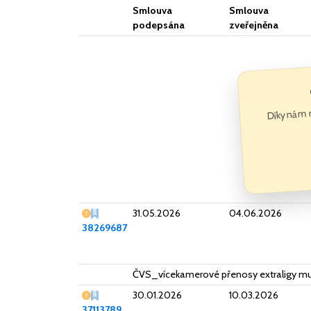
Smlouva
Smlouva
podepsána
zveřejněna
Díky nám 
Vážný nedostatek
31.05.2026
04.06.2026
38269687
ČVS_vícekamerové přenosy extraligy mu
Vážný nedostatek
30.01.2026
10.03.2026
37113789