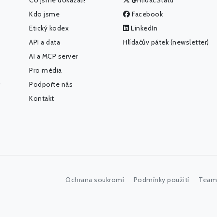
Co jsme dokázali!
@HlidacStatu
Kdo jsme
Facebook
Etický kodex
LinkedIn
API a data
Hlídačův pátek (newsletter)
AI a MCP server
Pro média
Podpořte nás
Kontakt
Ochrana soukromí
Podmínky použití
Team