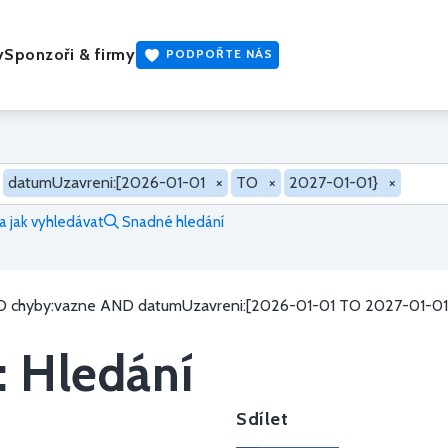
y
Sponzoři & firmy
PODPOŘTE NÁS
datumUzavreni:[2026-01-01
×
TO
×
2027-01-01}
×
 jak vyhledávat
Snadné hledání
 chyby:vazne AND datumUzavreni:[2026-01-01 TO 2027-01-01
: Hledání
Sdílet