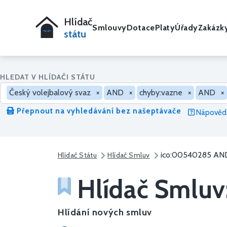
Hlídač
Smlouvy
Dotace
Platy
Úřady
Zakázk
státu
HLEDAT V HLÍDAČI STÁTU
Český volejbalový svaz
×
AND
×
chyby:vazne
×
AND
×
Přepnout na vyhledávání bez našeptávače
Nápověda
ico:00540285 AND
Hlídač Státu
Hlídač Smluv
Hlídač Smluv
Hlídání nových smluv