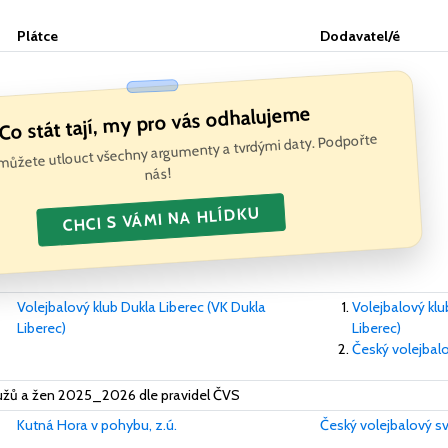
Plátce
Dodavatel/é
Co stát tají, my pro vás odhalujeme
můžete utlouct všechny argumenty a tvrdými daty. Podpořte
nás!
CHCI S VÁMI NA HLÍDKU
Volejbalový klub Dukla Liberec (VK Dukla
Volejbalový klu
Liberec)
Liberec)
Český volejbal
žů a žen 2025_2026 dle pravidel ČVS
Kutná Hora v pohybu, z.ú.
Český volejbalový s