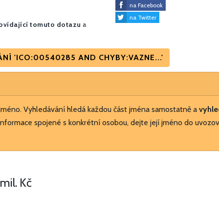
na Facebook
na Twitter
vídající tomuto dotazu
a
Í 'ICO:00540285 AND CHYBY:VAZNE...'
 jméno. Vyhledávání hledá každou část jména samostatně a
vyhle
nformace spojené s konkrétní osobou, dejte její jméno do uvozov
 mil. Kč