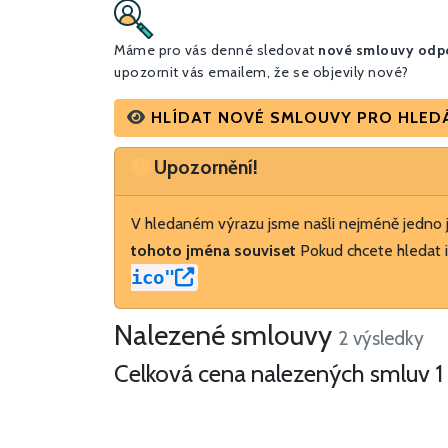
Máme pro vás denné sledovat
nové smlouvy odpo
upozornit vás emailem, že se objevily nové?
HLÍDAT NOVÉ SMLOUVY PRO HLEDÁN
Upozornění
Upozornění!
V hledaném výrazu jsme našli nejméně jedno
tohoto jména souviset
Pokud chcete hledat i
ico"
Nalezené smlouvy
2 výsledky
Celková cena nalezených smluv
1