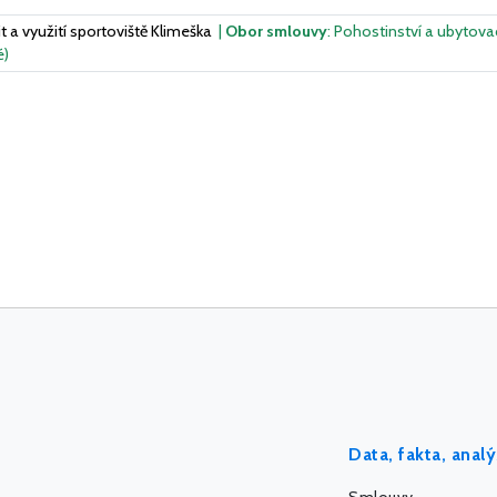
t a využití sportoviště Klimeška
|
Obor smlouvy
: Pohostinství a ubytova
é)
Data, fakta, anal