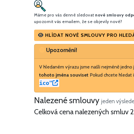
Máme pro vás denné sledovat
nové smlouvy odpo
upozornit vás emailem, že se objevily nové?
HLÍDAT NOVÉ SMLOUVY PRO HLEDÁNÍ
Upozornění
Upozornění!
V hledaném výrazu jsme našli nejméně jedno
tohoto jména souviset
Pokud chcete hledat i
ico"
Nalezené smlouvy
jeden výsled
Celková cena nalezených smluv
2