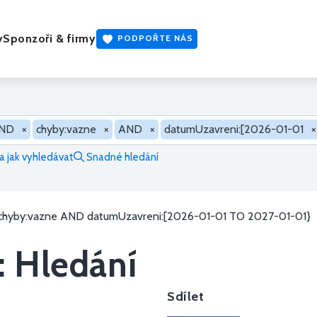
y
Sponzoři & firmy
PODPOŘTE NÁS
ND
×
chyby:vazne
×
AND
×
datumUzavreni:[2026-01-01
×
 jak vyhledávat
Snadné hledání
 chyby:vazne AND datumUzavreni:[2026-01-01 TO 2027-01-01}
: Hledání
Sdílet