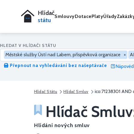
Hlídač
Smlouvy
Dotace
Platy
Úřady
Zakázk
státu
HLEDAT V HLÍDAČI STÁTU
Městské služby Ústí nad Labem, příspěvková organizace
×
A
Přepnout na vyhledávání bez našeptávače
Nápověda
ico:71238301 AND
Hlídač Státu
Hlídač Smluv
Hlídač Smluv
Hlídání nových smluv