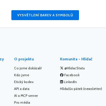
VYSVĚTLENÍ BAREV A SYMBOLŮ
ýzy
O projektu
Komunita - Hlídač
Co jsme dokázali!
@HlidacStatu
Kdo jsme
Facebook
Etický kodex
LinkedIn
API a data
Hlídačův pátek (newsletter)
AI a MCP server
Pro média