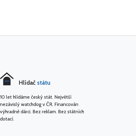
Hlídač
státu
10 let hlídáme český stát. Největší
nezávislý watchdog v ČR. Financován
výhradně dárci. Bez reklam. Bez státních
dotací.