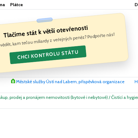
ěna
Plátce
D
Tlačíme stát k větší otevřenosti
 vědět, kam tečou miliardy z veřejných peněz? Podpořte nás!
CHCI KONTROLU STÁTU
Městské služby Ústí nad Labem, příspěvková organizace
H
ákup, prodej a pronájem nemovitosti (bytové i nebytové) / Čistící a hygien