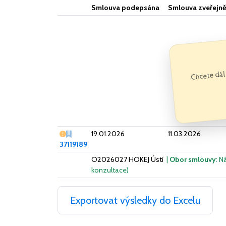
Smlouva podepsána
Smlouva zveřejn
Chcete dál
Vážný nedostatek
19.01.2026
11.03.2026
37119189
O2026027 HOKEJ Ústí
|
Obor smlouvy
: N
konzultace)
Exportovat výsledky do Excelu