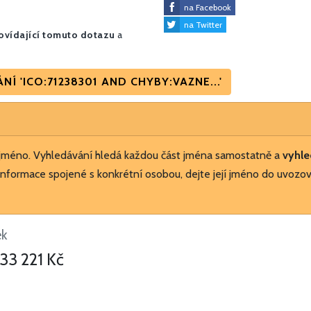
na Facebook
na Twitter
vídající tomuto dotazu
a
 'ICO:71238301 AND CHYBY:VAZNE...'
 jméno. Vyhledávání hledá každou část jména samostatně a
vyhle
nformace spojené s konkrétní osobou, dejte její jméno do uvozov
ek
33 221 Kč