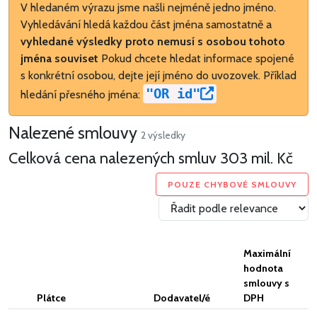
V hledaném výrazu jsme našli nejméně jedno jméno.
Vyhledávání hledá každou část jména samostatně a
vyhledané výsledky proto nemusí s osobou tohoto
jména souviset
Pokud chcete hledat informace spojené
s konkrétní osobou, dejte její jméno do uvozovek. Příklad
"OR id"
hledání přesného jména:
Nalezené smlouvy
2 výsledky
Celková cena nalezených smluv
303 mil. Kč
POUZE CHYBOVÉ SMLOUVY
Maximální
hodnota
smlouvy s
Plátce
Dodavatel/é
DPH