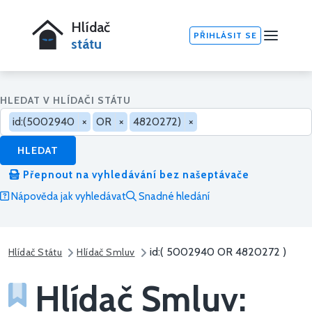
Hlídač
PŘIHLÁSIT SE
státu
HLEDAT V HLÍDAČI STÁTU
id:(5002940
×
OR
×
4820272)
×
HLEDAT
Přepnout na vyhledávání bez našeptávače
Nápověda jak vyhledávat
Snadné hledání
id:( 5002940 OR 4820272 )
Hlídač Státu
Hlídač Smluv
Hlídač Smluv: