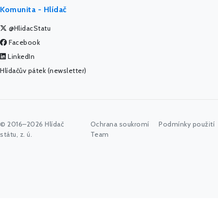
Komunita - Hlídač
@HlidacStatu
Facebook
LinkedIn
Hlídačův pátek (newsletter)
© 2016–2026 Hlídač
Ochrana soukromí
Podmínky použití
státu, z. ú.
Team
Začněte psát jméno úřadu, politika nebo co vás zajímá...