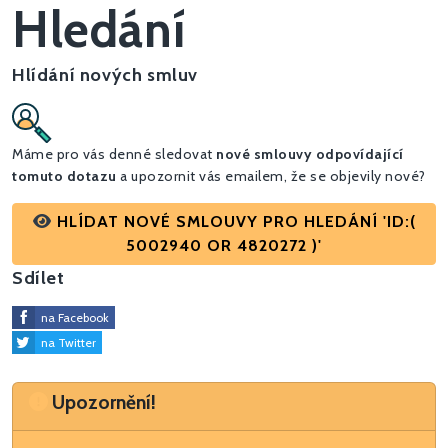
Hledání
Hlídání nových smluv
Máme pro vás denné sledovat
nové smlouvy odpovídající
tomuto dotazu
a upozornit vás emailem, že se objevily nové?
HLÍDAT NOVÉ SMLOUVY PRO HLEDÁNÍ 'ID:(
5002940 OR 4820272 )'
Sdílet
na Facebook
na Twitter
Upozornění
Upozornění!