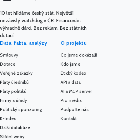
10 let hlídáme český stát. Největší
nezávislý watchdog v ČR. Financován
výhradně dárci. Bez reklam. Bez státních
dotací.
Data, fakta, analýzy
O projektu
Smlouvy
Co jsme dokázali!
Dotace
Kdo jsme
Veřejné zakázky
Etický kodex
Platy úředníků
API a data
Platy politiků
AI a MCP server
Firmy a úřady
Pro média
Politický sponzoring
Podpořte nás
K-Index
Kontakt
Další databáze
Státní weby