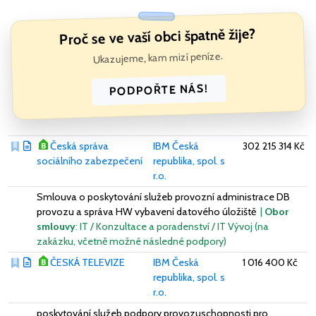
Proč se ve vaší obci špatně žije?
Ukazujeme, kam mizí peníze.
PODPOŘTE NÁS!
Česká správa
IBM Česká
302 215 314 Kč
sociálního zabezpečení
republika, spol. s
r.o.
Smlouva o poskytování služeb provozní administrace DB
provozu a správa HW vybavení datového úložiště
|
Obor
smlouvy
: IT / Konzultace a poradenství / IT Vývoj (na
zakázku, včetně možné následné podpory)
ČESKÁ TELEVIZE
IBM Česká
1 016 400 Kč
republika, spol. s
r.o.
poskytování služeb podpory provozuschopnosti pro