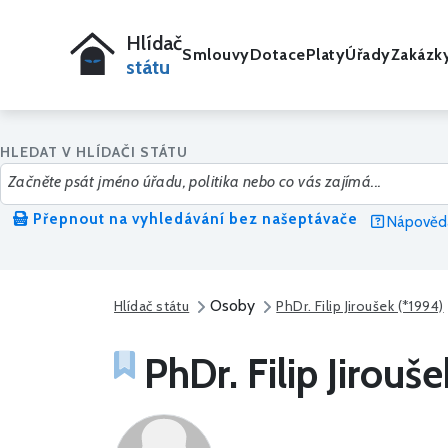
Hlídač
Smlouvy
Dotace
Platy
Úřady
Zakázk
státu
HLEDAT V HLÍDAČI STÁTU
Přepnout na vyhledávání bez našeptávače
Nápověda
Osoby
Hlídač státu
PhDr. Filip Jiroušek (*1994)
PhDr. Filip Jirouš