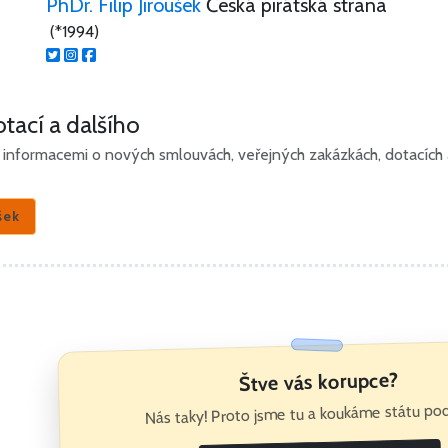
PhDr. Filip Jiroušek
Česká pirátská strana
(*1994)
tací a dalšího
informacemi o nových smlouvách, veřejných zakázkách, dotacích a 
šek
Štve vás korupce?
Nás taky! Proto jsme tu a koukáme státu pod