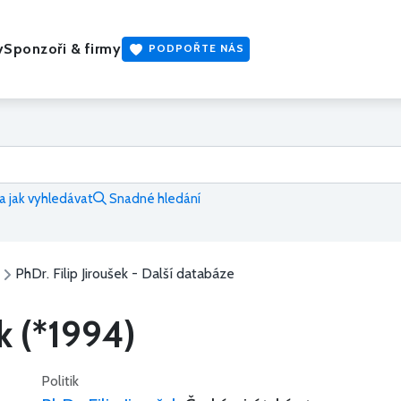
y
Sponzoři & firmy
PODPOŘTE NÁS
 jak vyhledávat
Snadné hledání
PhDr. Filip Jiroušek - Další databáze
ek (*1994)
Politik