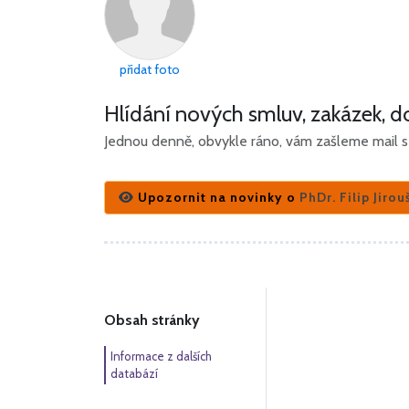
přidat foto
Hlídání nových smluv, zakázek, do
Jednou denně, obvykle ráno, vám zašleme mail s 
Upozornit na novinky o
PhDr. Filip Jirou
Obsah stránky
Informace z dalších
databází