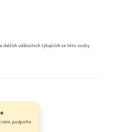
dalších událostech týkajících se této osoby.
ze
zi nimi, podpořte