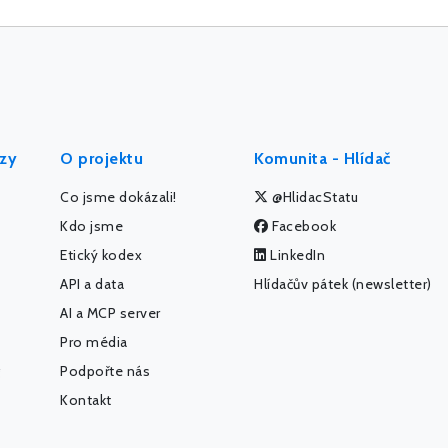
ýzy
O projektu
Komunita - Hlídač
Co jsme dokázali!
@HlidacStatu
Kdo jsme
Facebook
Etický kodex
LinkedIn
API a data
Hlídačův pátek (newsletter)
AI a MCP server
Pro média
Podpořte nás
Kontakt