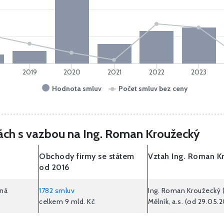
2019
2020
2021
2022
2023
Hodnota smluv
Počet smluv bez ceny
rmách s vazbou na Ing. Roman Kroužecký
Obchody firmy se státem
Vztah Ing. Roman K
od 2016
ěná
1782 smluv
Ing. Roman Kroužecký 
celkem
9 mld. Kč
Mělník, a.s. (od 29.05.