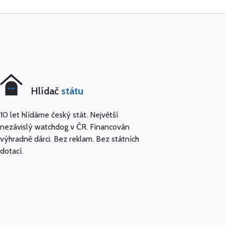
Hlídač
státu
10 let hlídáme český stát. Největší
nezávislý watchdog v ČR. Financován
výhradně dárci. Bez reklam. Bez státních
dotací.