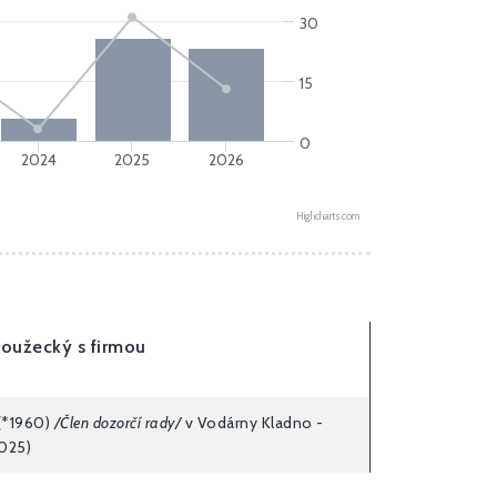
30
15
0
2024
2025
2026
Highcharts.com
roužecký s firmou
(*1960)
/Člen dozorčí rady/
v Vodárny Kladno -
2025)