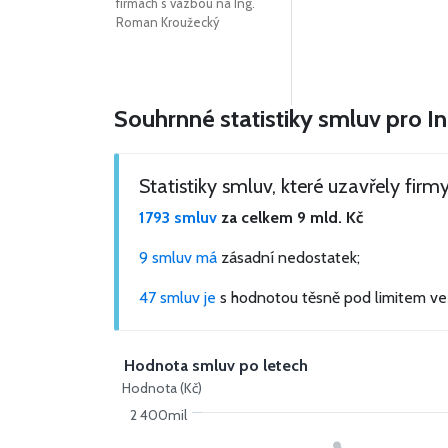
firmách s vazbou na Ing.
Roman Kroužecký
Souhrnné statistiky smluv pro 
Statistiky smluv, které uzavřely fi
1793 smluv
za celkem
9 mld. Kč
9 smluv má
zásadní nedostatek;
47 smluv je
s hodnotou těsně pod limitem ve
Hodnota smluv po letech
Hodnota (Kč)
2 400mil