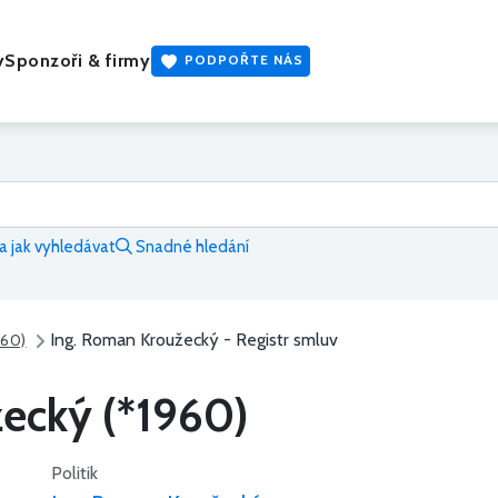
y
Sponzoři & firmy
PODPOŘTE NÁS
 jak vyhledávat
Snadné hledání
Ing. Roman Kroužecký - Registr smluv
960)
ecký (*1960)
Politik