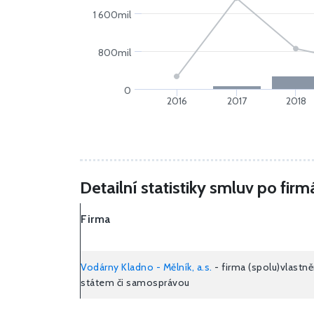
1 600mil
800mil
0
2016
2017
2018
Detailní statistiky smluv po fi
Firma
Vodárny Kladno - Mělník, a.s.
- firma (spolu)vlastn
státem či samosprávou