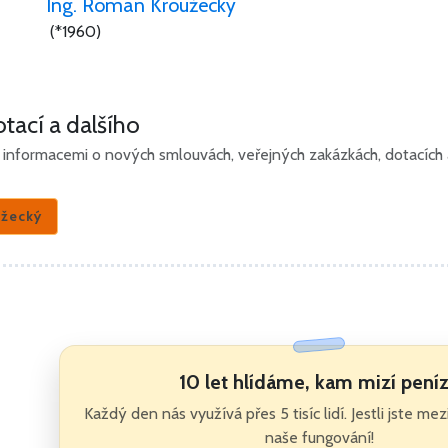
Ing. Roman Kroužecký
(*1960)
tací a dalšího
informacemi o nových smlouvách, veřejných zakázkách, dotacích a 
užecký
10 let hlídáme, kam mizí pení
Každý den nás využívá přes 5 tisíc lidí. Jestli jste me
naše fungování!