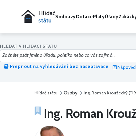
Hlídač
Smlouvy
Dotace
Platy
Úřady
Zakázk
státu
HLEDAT V HLÍDAČI STÁTU
Přepnout na vyhledávání bez našeptávače
Nápověda
Osoby
Hlídač státu
Ing. Roman Kroužecký (*1
Ing. Roman Krouž