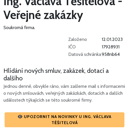
Ing. Václava Těšitelová -
Veřejné zakázky
Soukromá firma.
Založeno
12.01.2023
IČO
17928931
Datová schránka
958nb64
Hlídání nových smluv, zakázek, dotací a
dalšího
Jednou denně, obvykle ráno, vám zašleme mail s informacemi
o nových smlouvách, veřejných zakázkách, dotacích a dalších
událostech týkajících se této soukromé firmy.
UPOZORNIT NA NOVINKY U ING. VÁCLAVA
TĚŠITELOVÁ