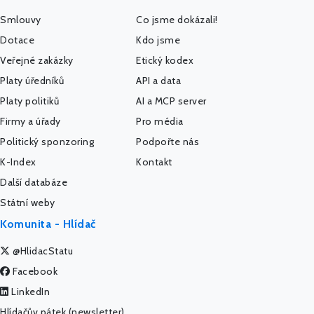
Smlouvy
Co jsme dokázali!
Dotace
Kdo jsme
Veřejné zakázky
Etický kodex
Platy úředníků
API a data
Platy politiků
AI a MCP server
Firmy a úřady
Pro média
Politický sponzoring
Podpořte nás
K-Index
Kontakt
Další databáze
Státní weby
Komunita - Hlídač
@HlidacStatu
Facebook
LinkedIn
Hlídačův pátek (newsletter)