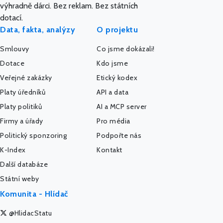
výhradně dárci. Bez reklam. Bez státních
dotací.
Data, fakta, analýzy
O projektu
Smlouvy
Co jsme dokázali!
Dotace
Kdo jsme
Veřejné zakázky
Etický kodex
Platy úředníků
API a data
Platy politiků
AI a MCP server
Firmy a úřady
Pro média
Politický sponzoring
Podpořte nás
K-Index
Kontakt
Další databáze
Státní weby
Komunita - Hlídač
@HlidacStatu