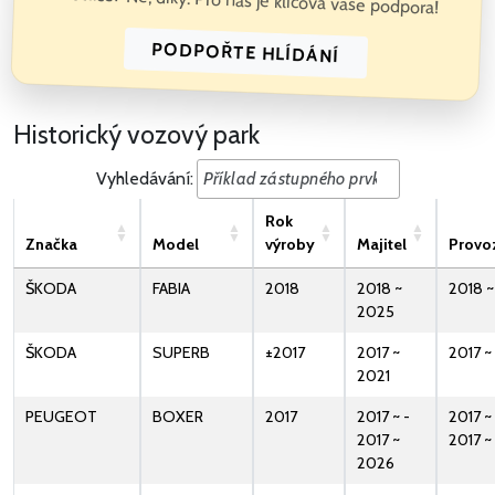
Dotace? Ne, díky. Pro nás je klíčová vaše podpora!
PODPOŘTE HLÍDÁNÍ
Historický vozový park
Vyhledávání:
Rok
Značka
Model
výroby
Majitel
Provo
ŠKODA
FABIA
2018
2018 ~
2018 
2025
ŠKODA
SUPERB
±2017
2017 ~
2017 ~
2021
PEUGEOT
BOXER
2017
2017 ~ -
2017 ~ 
2017 ~
2017 
2026