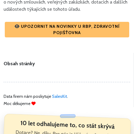
o nových smlouvách, veřejných zakázkách, dotacích a dalších
událostech týkajících se tohoto úřadu.
UPOZORNIT NA NOVINKY U RBP, ZDRAVOTNÍ
POJIŠŤOVNA
Obsah stránky
Data firem nám poskytuje
SalesKit
.
Moc děkujeme
10 let odhalujeme to, co stát skrývá