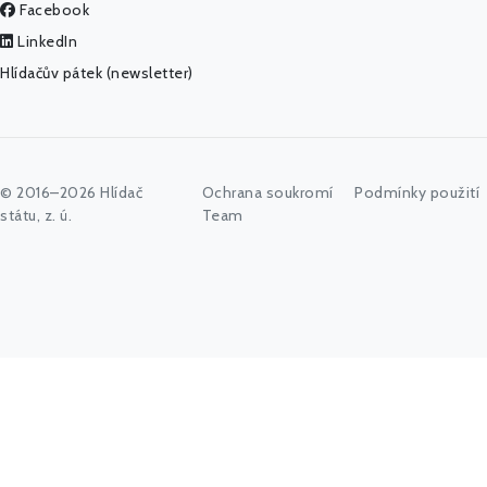
Facebook
LinkedIn
Hlídačův pátek (newsletter)
© 2016–2026 Hlídač
Ochrana soukromí
Podmínky použití
státu, z. ú.
Team
Začněte psát jméno úřadu, politika nebo co vás zajímá...