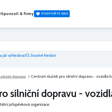
y
Sponzoři & firmy
PODPOŘTE NÁS
 jak vyhledávat
Snadné hledání
Centrum služeb pro silniční dopravu - vozidla 
silniční dopravu
o silniční dopravu - vozid
tátní příspěvková organizace.