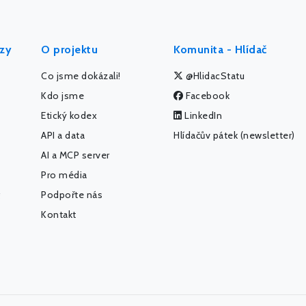
ýzy
O projektu
Komunita - Hlídač
Co jsme dokázali!
@HlidacStatu
Kdo jsme
Facebook
Etický kodex
LinkedIn
API a data
Hlídačův pátek (newsletter)
AI a MCP server
Pro média
Podpořte nás
Kontakt