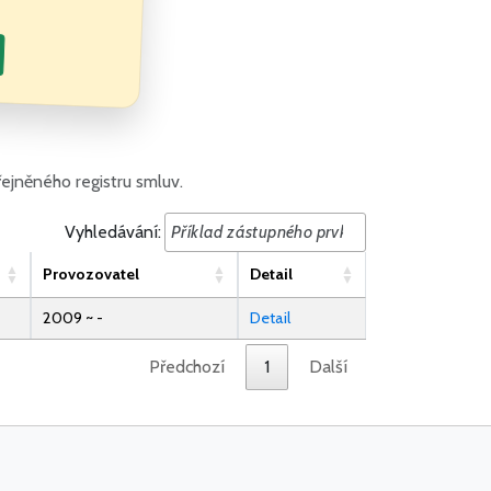
ejněného registru smluv.
Vyhledávání:
Provozovatel
Detail
2009 ~ -
Detail
Předchozí
1
Další