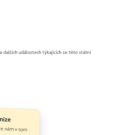
dalších událostech týkajících se této státní
níze
te nám v tom