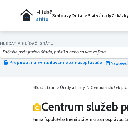
Hlídač
Smlouvy
Dotace
Platy
Úřady
Zakázk
státu
HLEDAT V HLÍDAČI STÁTU
Přepnout na vyhledávání bez našeptávače
Nápověda
Hlídač státu
Úřady a firmy
Centrum služeb pro 
Centrum služeb pr
Firma (spolu)vlastněná státem či samosprávou.
S