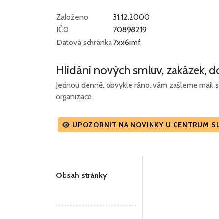
Založeno
31.12.2000
IČO
70898219
Datová schránka
7xx6rmf
Hlídání nových smluv, zakázek, do
Jednou denně, obvykle ráno, vám zašleme mail s 
organizace.
UPOZORNIT NA NOVINKY U CENTRUM SL
Obsah stránky