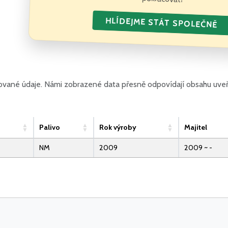
HLÍDEJME STÁT SPOLEČNĚ
zované údaje. Námi zobrazené data přesně odpovídají obsahu uveř
Palivo
Rok výroby
Majitel
NM
2009
2009 ~ -