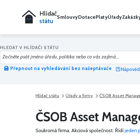
Hlídač
Smlouvy
Dotace
Platy
Úřady
Zakázk
státu
HLEDAT V HLÍDAČI STÁTU
Přepnout na vyhledávání bez našeptávače
Nápověda
Hlídač státu
Úřady a firmy
ČSOB Asset Managem
ČSOB Asset Manageme
Soukromá firma.
Akciová společnost.
Řídí
jeden 