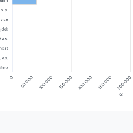
uřim
s. p.
ovice
jdek
a.s.
čnost
 a.s.
 Brno
150 000
0
200 000
50 000
250 000
100 000
300 000
Kč