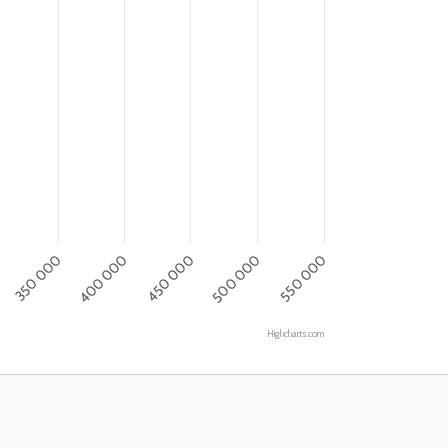
350 000
550 000
400 000
450 000
500 000
Highcharts.com