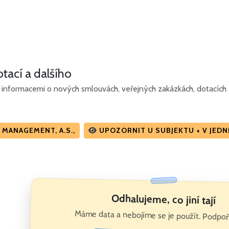
tací a dalšího
informacemi o nových smlouvách, veřejných zakázkách, dotacích a
MANAGEMENT, A.S.,
UPOZORNIT U SUBJEKTU + V JED
Odhalujeme, co jiní tají
Máme data a nebojíme se je použít. Podpoř