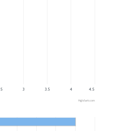
.5
3
3.5
4
4.5
Highcharts.com