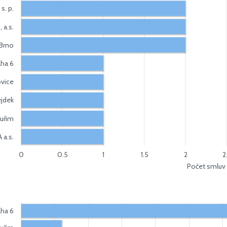
s. p.
 a.s.
 Brno
aha 6
ovice
jdek
uřim
a.s.
0
0.5
1
1.5
2
2
Počet smluv
aha 6