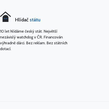
Hlídač
státu
10 let hlídáme český stát. Největší
nezávislý watchdog v ČR. Financován
výhradně dárci. Bez reklam. Bez státních
dotací.