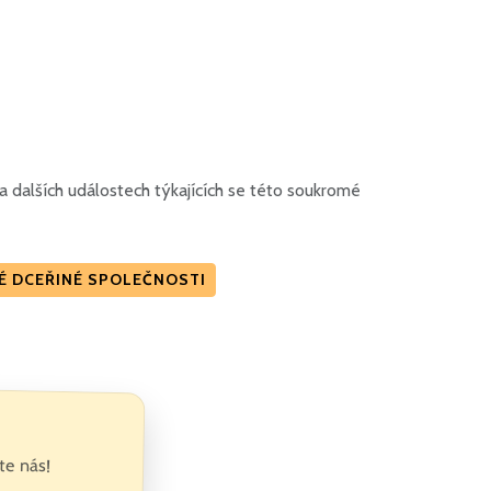
 dalších událostech týkajících se této soukromé
NÉ DCEŘINÉ SPOLEČNOSTI
te nás!