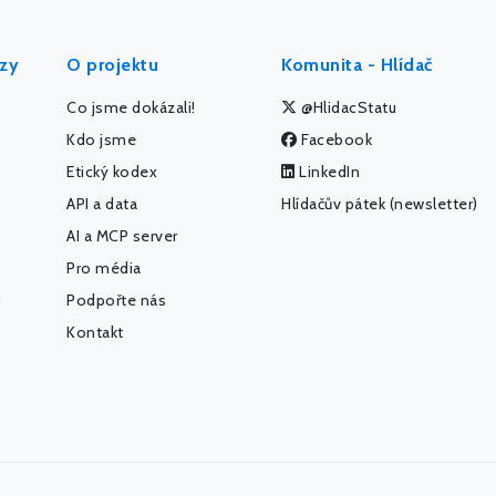
ýzy
O projektu
Komunita - Hlídač
Co jsme dokázali!
@HlidacStatu
Kdo jsme
Facebook
Etický kodex
LinkedIn
API a data
Hlídačův pátek (newsletter)
AI a MCP server
Pro média
Podpořte nás
Kontakt