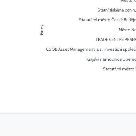
Město K
Státní tiskárna cenin, 
Statutární město České Buděj
Firmy
Město Ne
TRADE CENTRE PRAHA 
ČSOB Asset Management, a.s., investiční spole
Krajská nemocnice Liberec,
Statutární město