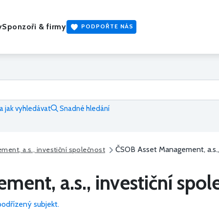
y
Sponzoři & firmy
PODPOŘTE NÁS
 jak vyhledávat
Snadné hledání
ČSOB Asset Management, a.s., 
ent, a.s., investiční společnost
nt, a.s., investiční spol
podřízený subjekt.