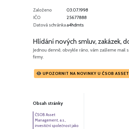
Založeno
03.07.1998
IČO
25677888
Datová schránka
a4hdmts
Hlídání nových smluv, zakázek, do
Jednou denně, obvykle ráno, vám zašleme mail s 
firmy.
UPOZORNIT NA NOVINKY U ČSOB ASSET 
Obsah stránky
ČSOB Asset
Management, a.s.,
investiční společnost jako