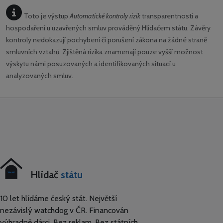
Toto je výstup
Automatické kontroly rizik
transparentnosti a
hospodaření u uzavřených smluv prováděný Hlídačem státu. Závěry
kontroly nedokazují pochybení či porušení zákona na žádné straně
smluvních vztahů. Zjištěná rizika znamenají pouze vyšší možnost
výskytu námi posuzovaných a identifikovaných situací u
analyzovaných smluv.
Hlídač
státu
10 let hlídáme český stát. Největší
nezávislý watchdog v ČR. Financován
výhradně dárci. Bez reklam. Bez státních