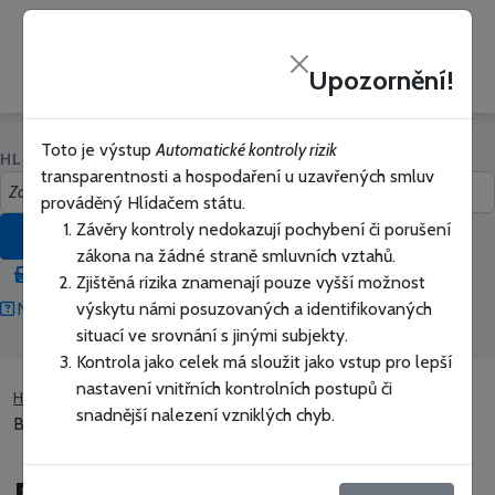
Hlídač
PŘIHLÁSIT SE
státu
Upozornění!
Zavřít
Toto je výstup
Automatické kontroly rizik
HLEDAT V HLÍDAČI STÁTU
transparentnosti a hospodaření u uzavřených smluv
prováděný Hlídačem státu.
Závěry kontroly nedokazují pochybení či porušení
HLEDAT
zákona na žádné straně smluvních vztahů.
Přepnout na vyhledávání bez našeptávače
Zjištěná rizika znamenají pouze vyšší možnost
výskytu námi posuzovaných a identifikovaných
Nápověda jak vyhledávat
Snadné hledání
situací ve srovnání s jinými subjekty.
Kontrola jako celek má sloužit jako vstup pro lepší
nastavení vnitřních kontrolních postupů či
Hlídač státu
Úřady a firmy
BaKo s.r.o.
snadnější nalezení vzniklých chyb.
BaKo s.r.o. - Sledovaná rizika