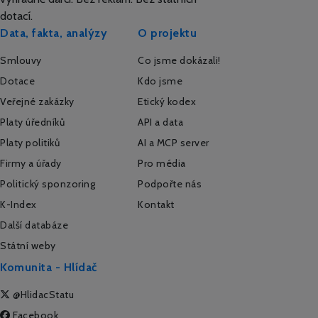
dotací.
Data, fakta, analýzy
O projektu
Smlouvy
Co jsme dokázali!
Dotace
Kdo jsme
Veřejné zakázky
Etický kodex
Platy úředníků
API a data
Platy politiků
AI a MCP server
Firmy a úřady
Pro média
Politický sponzoring
Podpořte nás
K-Index
Kontakt
Další databáze
Státní weby
Komunita - Hlídač
@HlidacStatu
Facebook