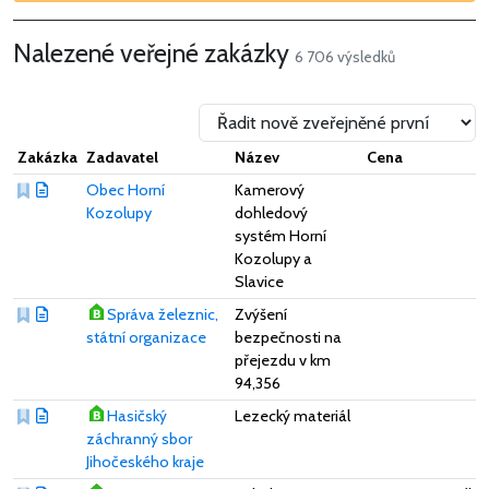
Nalezené veřejné zakázky
6 706 výsledků
Zakázka
Zadavatel
Název
Cena
Obec Horní
Kamerový
Kozolupy
dohledový
systém Horní
Kozolupy a
Slavice
Správa železnic,
Zvýšení
státní organizace
bezpečnosti na
přejezdu v km
94,356
Hasičský
Lezecký materiál
záchranný sbor
Jihočeského kraje