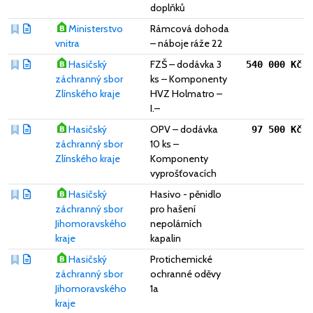
doplňků
Ministerstvo
Rámcová dohoda
vnitra
– náboje ráže 22
Hasičský
FZŠ – dodávka 3
540 000 Kč
záchranný sbor
ks – Komponenty
Zlínského kraje
HVZ Holmatro –
I.–
Hasičský
OPV – dodávka
97 500 Kč
záchranný sbor
10 ks –
Zlínského kraje
Komponenty
vyprošťovacích
Hasičský
Hasivo - pěnidlo
záchranný sbor
pro hašení
Jihomoravského
nepolárních
kraje
kapalin
Hasičský
Protichemické
záchranný sbor
ochranné oděvy
Jihomoravského
1a
kraje