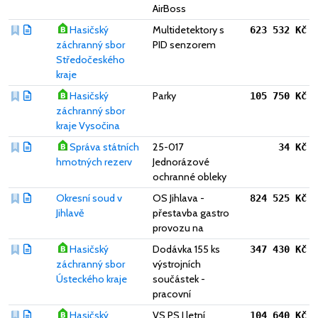
AirBoss
Hasičský
Multidetektory s
623 532 Kč
záchranný sbor
PID senzorem
Středočeského
kraje
Hasičský
Parky
105 750 Kč
záchranný sbor
kraje Vysočina
Správa státních
25-017
34 Kč
hmotných rezerv
Jednorázové
ochranné obleky
Okresní soud v
OS Jihlava -
824 525 Kč
Jihlavě
přestavba gastro
provozu na
Hasičský
Dodávka 155 ks
347 430 Kč
záchranný sbor
výstrojních
Ústeckého kraje
součástek -
pracovní
Hasičský
VS PS I letní
104 640 Kč