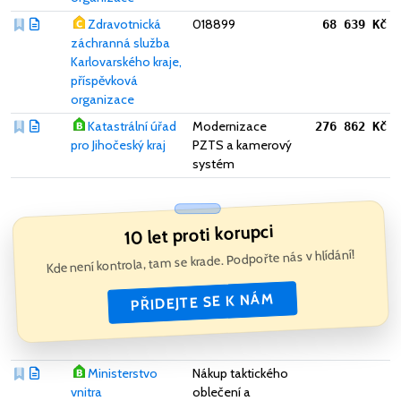
Zdravotnická
018899
68 639 Kč
záchranná služba
Karlovarského kraje,
příspěvková
organizace
Katastrální úřad
Modernizace
276 862 Kč
pro Jihočeský kraj
PZTS a kamerový
systém
10 let proti korupci
Kde není kontrola, tam se krade. Podpořte nás v hlídání!
PŘIDEJTE SE K NÁM
Ministerstvo
Nákup taktického
vnitra
oblečení a