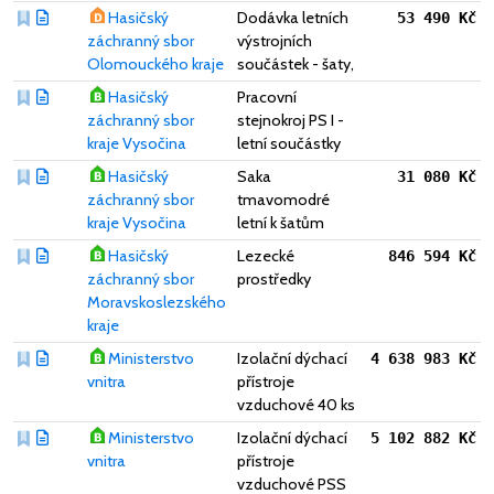
Hasičský
Dodávka letních
53 490 Kč
záchranný sbor
výstrojních
Olomouckého kraje
součástek - šaty,
Hasičský
Pracovní
záchranný sbor
stejnokroj PS I -
kraje Vysočina
letní součástky
Hasičský
Saka
31 080 Kč
záchranný sbor
tmavomodré
kraje Vysočina
letní k šatům
Hasičský
Lezecké
846 594 Kč
záchranný sbor
prostředky
Moravskoslezského
kraje
Ministerstvo
Izolační dýchací
4 638 983 Kč
vnitra
přístroje
vzduchové 40 ks
Ministerstvo
Izolační dýchací
5 102 882 Kč
vnitra
přístroje
vzduchové PSS