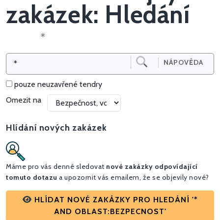
zakázek: Hledání
*
NÁPOVĚDA
pouze neuzavřené tendry
Omezit na
Hlídání nových zakázek
Máme pro vás denné sledovat
nové zakázky odpovídající
tomuto dotazu
a upozornit vás emailem, že se objevily nové?
HLÍDAT NOVÉ ZAKÁZKY PRO HLEDÁNÍ '*
AND OBLAST:BEZPECNOST'