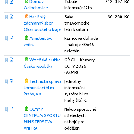
Domov
Tabule
212 397 Kč
Odlochovice
informační 2ks
Hasičský
Saka
36 260 Kč
záchranný sbor
tmavomodré
Olomouckého kraje
letní k šatům
Ministerstvo
Rámcová dohoda
vnitra
– náboje 40x46
neletální
Vězeňská služba
GŘ OL - Kamery
České republiky
CCTV 2026
(VZMR)
Technická správa
Jednotný
komunikací hl.m.
informační
Prahy, a.s.
systém hl. m.
Prahy (JIS), č.
OLYMP
Nákup sportovně
CENTRUM SPORTU
střeleckých
MINISTERSTVA
nábojů pro
VNITRA
oddělení