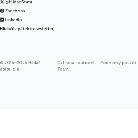
@HlidacStatu
Facebook
LinkedIn
Hlídačův pátek (newsletter)
© 2016–2026 Hlídač
Ochrana soukromí
Podmínky použití
státu, z. ú.
Team
Začněte psát jméno úřadu, politika nebo co vás zajímá...