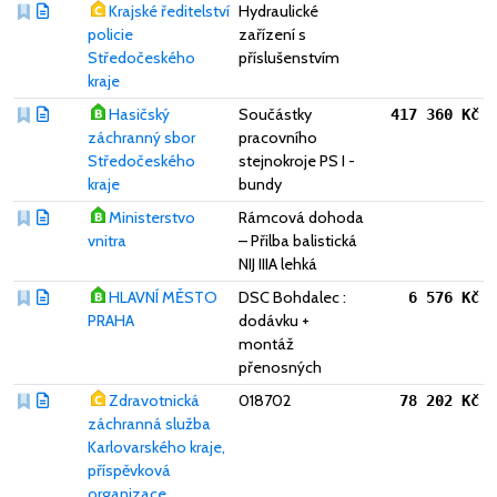
Krajské ředitelství
Hydraulické
policie
zařízení s
Středočeského
příslušenstvím
kraje
Hasičský
Součástky
417 360 Kč
záchranný sbor
pracovního
Středočeského
stejnokroje PS I -
kraje
bundy
Ministerstvo
Rámcová dohoda
vnitra
– Přilba balistická
NIJ IIIA lehká
HLAVNÍ MĚSTO
DSC Bohdalec :
6 576 Kč
PRAHA
dodávku +
montáž
přenosných
Zdravotnická
018702
78 202 Kč
záchranná služba
Karlovarského kraje,
příspěvková
organizace