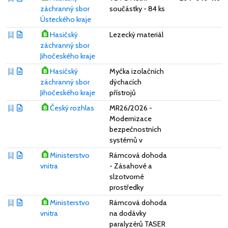
záchranný sbor
součástky - 84 ks
Ústeckého kraje
Hasičský
Lezecký materiál
záchranný sbor
Jihočeského kraje
Hasičský
Myčka izolačních
záchranný sbor
dýchacích
Jihočeského kraje
přístrojů
Český rozhlas
MR26/2026 -
Modernizace
bezpečnostních
systémů v
Ministerstvo
Rámcová dohoda
vnitra
- Zásahové a
slzotvorné
prostředky
Ministerstvo
Rámcová dohoda
vnitra
na dodávky
paralyzérů TASER