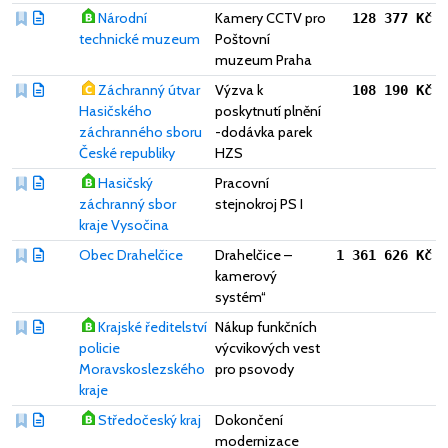
Národní
Kamery CCTV pro
128 377 Kč
technické muzeum
Poštovní
muzeum Praha
Záchranný útvar
Výzva k
108 190 Kč
Hasičského
poskytnutí plnění
záchranného sboru
-dodávka parek
České republiky
HZS
Hasičský
Pracovní
záchranný sbor
stejnokroj PS I
kraje Vysočina
Obec Drahelčice
Drahelčice –
1 361 626 Kč
kamerový
systém“
Krajské ředitelství
Nákup funkčních
policie
výcvikových vest
Moravskoslezského
pro psovody
kraje
Středočeský kraj
Dokončení
modernizace