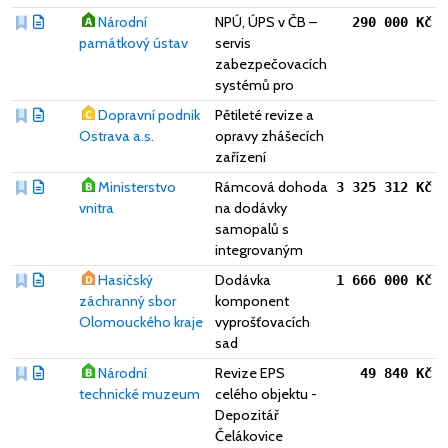
Národní
NPÚ, ÚPS v ČB –
290 000 Kč
památkový ústav
servis
zabezpečovacích
systémů pro
Dopravní podnik
Pětileté revize a
Ostrava a.s.
opravy zhášecích
zařízení
Ministerstvo
Rámcová dohoda
3 325 312 Kč
vnitra
na dodávky
samopalů s
integrovaným
Hasičský
Dodávka
1 666 000 Kč
záchranný sbor
komponent
Olomouckého kraje
vyprošťovacích
sad
Národní
Revize EPS
49 840 Kč
technické muzeum
celého objektu -
Depozitář
Čelákovice