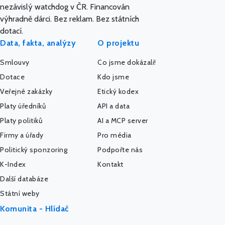
nezávislý watchdog v ČR. Financován
výhradně dárci. Bez reklam. Bez státních
dotací.
Data, fakta, analýzy
O projektu
Smlouvy
Co jsme dokázali!
Dotace
Kdo jsme
Veřejné zakázky
Etický kodex
Platy úředníků
API a data
Platy politiků
AI a MCP server
Firmy a úřady
Pro média
Politický sponzoring
Podpořte nás
K-Index
Kontakt
Další databáze
Státní weby
Komunita - Hlídač