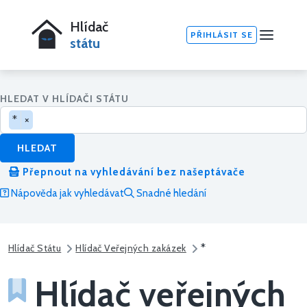
Hlídač
PŘIHLÁSIT SE
státu
HLEDAT V HLÍDAČI STÁTU
*
×
HLEDAT
Přepnout na vyhledávání bez našeptávače
Nápověda jak vyhledávat
Snadné hledání
*
Hlídač Státu
Hlídač Veřejných zakázek
Hlídač veřejných