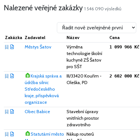
Nalezené veřejné zakázky
1 546 090 výsledků
Zakázka
Zadavatel
Název
Cena
Městys Šatov
Výměna
1 099 966 Kč
technologie školní
kuchyně ZŠ Šatov
pro SŠT
Krajská správa a
III/33420 Kouřim -
2 602 000 Kč
údržba silnic
Oleška, PD
Středočeského
kraje, příspěvková
organizace
Obec Babice
Stavební úpravy
vnitřních prostor
zdravotního
Statutární město
Nákup routerů