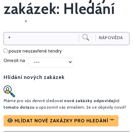
zakázek: Hledání
*
NÁPOVĚDA
pouze neuzavřené tendry
Omezit na
Hlídání nových zakázek
Máme pro vás denné sledovat
nové zakázky odpovídající
tomuto dotazu
a upozornit vás emailem, že se objevily nové?
HLÍDAT NOVÉ ZAKÁZKY PRO HLEDÁNÍ '*'