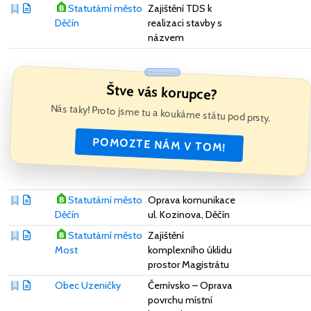
Statutární město
Zajištění TDS k
Děčín
realizaci stavby s
názvem
Štve vás korupce?
Nás taky! Proto jsme tu a koukáme státu pod prsty.
POMOZTE NÁM V TOM!
Statutární město
Oprava komunikace
Děčín
ul. Kozinova, Děčín
Statutární město
Zajištění
Most
komplexního úklidu
prostor Magistrátu
Obec Uzeničky
Černívsko – Oprava
povrchu místní