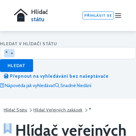
Hlídač
PŘIHLÁSIT SE
státu
HLEDAT V HLÍDAČI STÁTU
*
×
HLEDAT
Přepnout na vyhledávání bez našeptávače
Nápověda jak vyhledávat
Snadné hledání
*
Hlídač Státu
Hlídač Veřejných zakázek
Hlídač veřejných