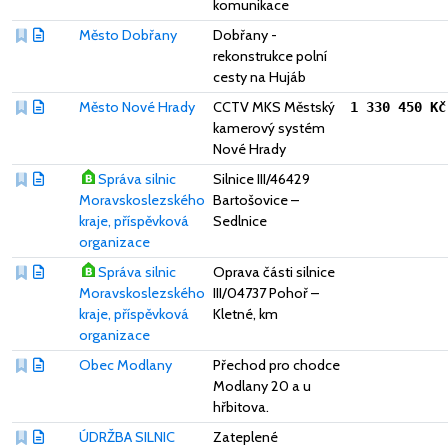
komunikace
Město Dobřany
Dobřany -
rekonstrukce polní
cesty na Hujáb
Město Nové Hrady
CCTV MKS Městský
1 330 450 Kč
kamerový systém
Nové Hrady
Správa silnic
Silnice III/46429
Moravskoslezského
Bartošovice –
kraje, příspěvková
Sedlnice
organizace
Správa silnic
Oprava části silnice
Moravskoslezského
III/04737 Pohoř –
kraje, příspěvková
Kletné, km
organizace
Obec Modlany
Přechod pro chodce
Modlany 20 a u
hřbitova.
ÚDRŽBA SILNIC
Zateplené