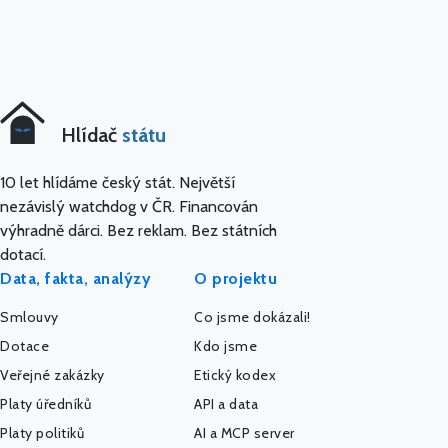
Hlídač
státu
10 let hlídáme český stát. Největší
nezávislý watchdog v ČR. Financován
výhradně dárci. Bez reklam. Bez státních
dotací.
Data, fakta, analýzy
O projektu
Smlouvy
Co jsme dokázali!
Dotace
Kdo jsme
Veřejné zakázky
Etický kodex
Platy úředníků
API a data
Platy politiků
AI a MCP server