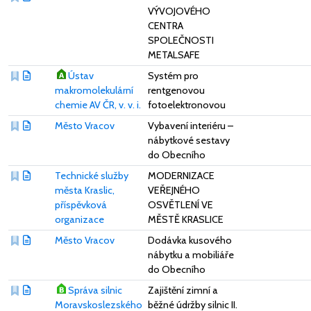
VÝVOJOVÉHO
CENTRA
SPOLEČNOSTI
METALSAFE
Ústav
Systém pro
makromolekulární
rentgenovou
chemie AV ČR, v. v. i.
fotoelektronovou
Město Vracov
Vybavení interiéru –
nábytkové sestavy
do Obecního
Technické služby
MODERNIZACE
města Kraslic,
VEŘEJNÉHO
příspěvková
OSVĚTLENÍ VE
organizace
MĚSTĚ KRASLICE
Město Vracov
Dodávka kusového
nábytku a mobiliáře
do Obecního
Správa silnic
Zajištění zimní a
Moravskoslezského
běžné údržby silnic II.