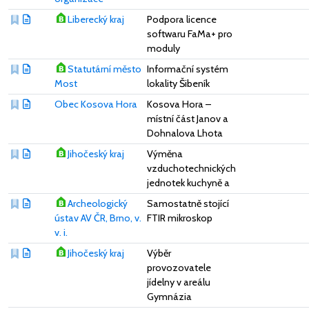
Liberecký kraj
Podpora licence
softwaru FaMa+ pro
moduly
Statutární město
Informační systém
Most
lokality Šibeník
Obec Kosova Hora
Kosova Hora –
místní část Janov a
Dohnalova Lhota
Jihočeský kraj
Výměna
vzduchotechnických
jednotek kuchyně a
Archeologický
Samostatně stojící
ústav AV ČR, Brno, v.
FTIR mikroskop
v. i.
Jihočeský kraj
Výběr
provozovatele
jídelny v areálu
Gymnázia