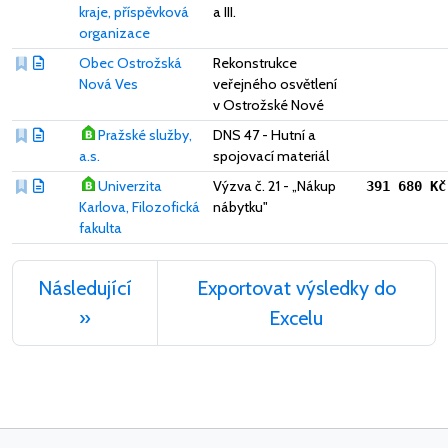
kraje, příspěvková
a III.
organizace
Obec Ostrožská
Rekonstrukce
Nová Ves
veřejného osvětlení
v Ostrožské Nové
Pražské služby,
DNS 47 - Hutní a
a.s.
spojovací materiál
Univerzita
Výzva č. 21 - „Nákup
391 680 Kč
Karlova, Filozofická
nábytku"
fakulta
Následující
Exportovat výsledky do
»
Excelu