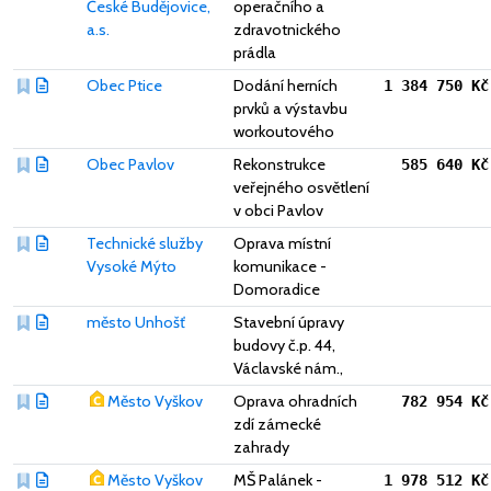
České Budějovice,
operačního a
a.s.
zdravotnického
prádla
Obec Ptice
Dodání herních
1 384 750 Kč
prvků a výstavbu
workoutového
Obec Pavlov
Rekonstrukce
585 640 Kč
veřejného osvětlení
v obci Pavlov
Technické služby
Oprava místní
Vysoké Mýto
komunikace -
Domoradice
město Unhošť
Stavební úpravy
budovy č.p. 44,
Václavské nám.,
Město Vyškov
Oprava ohradních
782 954 Kč
zdí zámecké
zahrady
Město Vyškov
MŠ Palánek -
1 978 512 Kč