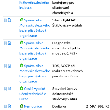
Královéhradeckého
kontejnery pro
kraje a.s.
skladování
chemických a
Správa silnic
Silnice III/44340
Moravskoslezského
Štáblovice – průtah
kraje, příspěvková
organizace
Správa silnic
Diagnostika
Moravskoslezského
mostního objektu:
kraje, příspěvková
most ev. č. 473 -
organizace
Správa silnic
TDS, BOZP při
Moravskoslezského
realizaci stavebních
kraje, příspěvková
prací Povodňová
organizace
České vysoké
Stavební úpravy
učení technické v
doktorandské
Praze
studovny v Atriu
Nemocnice
Dodávka
2 597 901 Kč