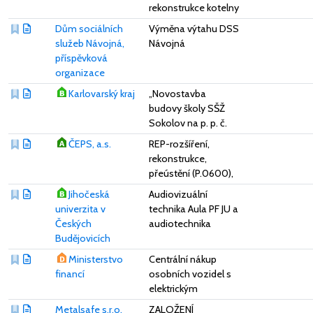
rekonstrukce kotelny
Dům sociálních
Výměna výtahu DSS
služeb Návojná,
Návojná
příspěvková
organizace
Karlovarský kraj
„Novostavba
budovy školy SŠŽ
Sokolov na p. p. č.
ČEPS, a.s.
REP-rozšíření,
rekonstrukce,
přeústění (P.0600),
Jihočeská
Audiovizuální
univerzita v
technika Aula PF JU a
Českých
audiotechnika
Budějovicích
Ministerstvo
Centrální nákup
financí
osobních vozidel s
elektrickým
Metalsafe s.r.o.
ZALOŽENÍ