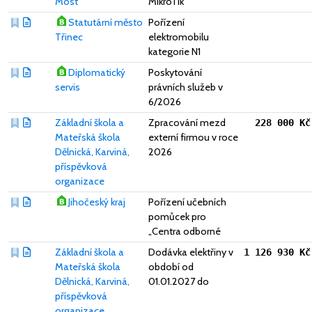
Most
MikroTik
Statutární město
Pořízení
Třinec
elektromobilu
kategorie N1
Diplomatický
Poskytování
servis
právních služeb v
6/2026
Základní škola a
Zpracování mezd
228 000 Kč
Mateřská škola
externí firmou v roce
Dělnická, Karviná,
2026
příspěvková
organizace
Jihočeský kraj
Pořízení učebních
pomůcek pro
„Centra odborné
Základní škola a
Dodávka elektřiny v
1 126 930 Kč
Mateřská škola
období od
Dělnická, Karviná,
01.01.2027 do
příspěvková
organizace