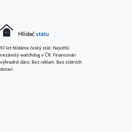
Hlídač
státu
10 let hlídáme český stát. Největší
nezávislý watchdog v ČR. Financován
výhradně dárci. Bez reklam. Bez státních
dotací.