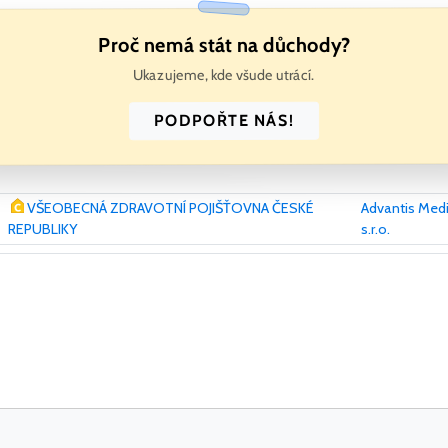
Proč nemá stát na důchody?
Ukazujeme, kde všude utrácí.
PODPOŘTE NÁS!
VŠEOBECNÁ ZDRAVOTNÍ POJIŠŤOVNA ČESKÉ
Advantis Medi
REPUBLIKY
s.r.o.