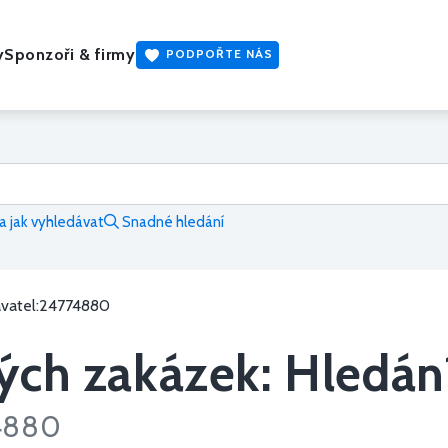
y
Sponzoři & firmy
PODPOŘTE NÁS
 jak vyhledávat
Snadné hledání
avatel:24774880
ých zakázek: Hledán
74880