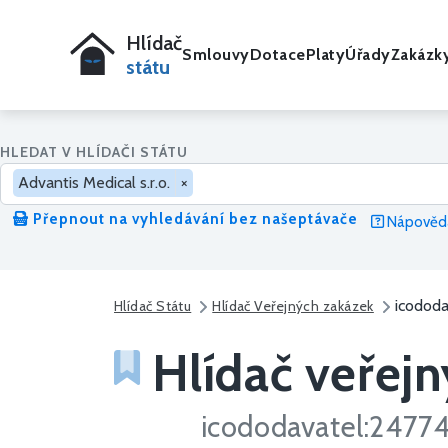
Hlídač
Smlouvy
Dotace
Platy
Úřady
Zakázk
státu
HLEDAT V HLÍDAČI STÁTU
Advantis Medical s.r.o.
×
Přepnout na vyhledávání bez našeptávače
Nápověda
icodod
Hlídač Státu
Hlídač Veřejných zakázek
Hlídač veřejn
icododavatel:247