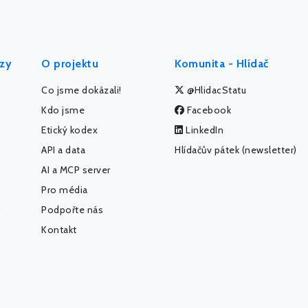
ýzy
O projektu
Komunita - Hlídač
Co jsme dokázali!
@HlidacStatu
Kdo jsme
Facebook
Etický kodex
LinkedIn
API a data
Hlídačův pátek (newsletter)
AI a MCP server
Pro média
Podpořte nás
Kontakt