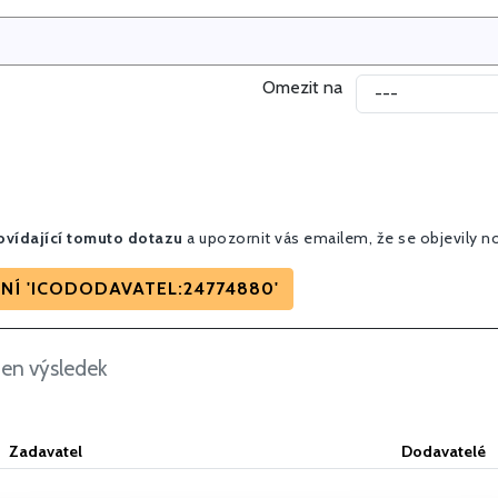
Omezit na
vídající tomuto dotazu
a upozornit vás emailem, že se objevily n
NÍ 'ICODODAVATEL:24774880'
den výsledek
Zadavatel
Dodavatelé