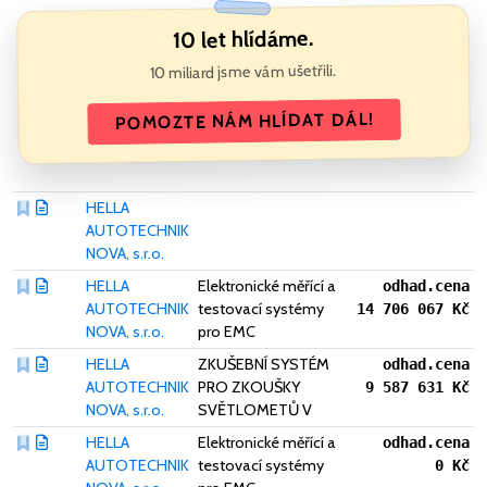
10 let hlídáme.
10 miliard jsme vám ušetřili.
POMOZTE NÁM HLÍDAT DÁL!
HELLA
AUTOTECHNIK
NOVA, s.r.o.
HELLA
Elektronické měřící a
odhad.cena
AUTOTECHNIK
testovací systémy
14 706 067 Kč
NOVA, s.r.o.
pro EMC
HELLA
ZKUŠEBNÍ SYSTÉM
odhad.cena
AUTOTECHNIK
PRO ZKOUŠKY
9 587 631 Kč
NOVA, s.r.o.
SVĚTLOMETŮ V
HELLA
Elektronické měřící a
odhad.cena
AUTOTECHNIK
testovací systémy
0 Kč