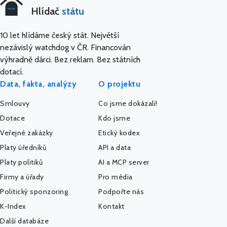
Hlídač
státu
10 let hlídáme český stát. Největší
nezávislý watchdog v ČR. Financován
výhradně dárci. Bez reklam. Bez státních
dotací.
Data, fakta, analýzy
O projektu
Smlouvy
Co jsme dokázali!
Dotace
Kdo jsme
Veřejné zakázky
Etický kodex
Platy úředníků
API a data
Platy politiků
AI a MCP server
Firmy a úřady
Pro média
Politický sponzoring
Podpořte nás
K-Index
Kontakt
Další databáze