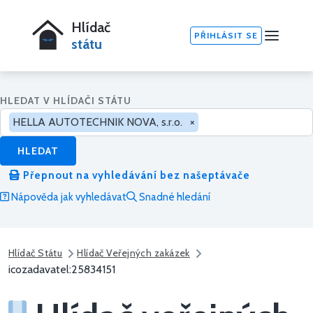
Hlídač
PŘIHLÁSIT SE
státu
HLEDAT V HLÍDAČI STÁTU
HELLA AUTOTECHNIK NOVA, s.r.o.
×
HLEDAT
Přepnout na vyhledávání bez našeptávače
Nápověda jak vyhledávat
Snadné hledání
Hlídač Státu
Hlídač Veřejných zakázek
icozadavatel:25834151