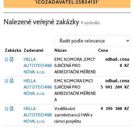
'ICOZADAVATEL:25834151'
Nalezené veřejné zakázky
9 výsledků
Zakázka
Zadavatel
Název
Cena
HELLA
EMC KOMORA „EMC1“
odhad.cena
AUTOTECHNIK
(URČENÁ PRO
0 Kč
NOVA, s.r.o.
AKREDITAČNÍ MĚŘENÍ)
HELLA
EMC KOMORA EMC1
odhad.cena
AUTOTECHNIK
(URČENÁ PRO
5 941 204 Kč
NOVA, s.r.o.
AKREDITAČNÍ MĚŘENÍ)
A
HELLA
Vzdělávání
4 399 300 Kč
AUTOTECHNIK
zaměstnanců HAN v
NOVA, s.r.o.
rámci projektu