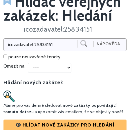
Hlídač veřejných
zakázek: Hledání
icozadavatel:25834151
NÁPOVĚDA
pouze neuzavřené tendry
Omezit na
Hlídání nových zakázek
Máme pro vás denné sledovat
nové zakázky odpovídající
tomuto dotazu
a upozornit vás emailem, že se objevily nové?
HLÍDAT NOVÉ ZAKÁZKY PRO HLEDÁNÍ