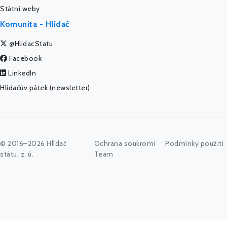
Státní weby
Komunita - Hlídač
@HlidacStatu
Facebook
LinkedIn
Hlídačův pátek (newsletter)
© 2016–2026 Hlídač
Ochrana soukromí
Podmínky použití
státu, z. ú.
Team
Začněte psát jméno úřadu, politika nebo co vás zajímá...