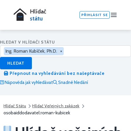
Hlídač
PŘIHLÁSIT SE
státu
HLEDAT V HLÍDAČI STÁTU
Ing. Roman Kubíček, Ph.D.
×
HLEDAT
Přepnout na vyhledávání bez našeptávače
Nápověda jak vyhledávat
Snadné hledání
Hlídač Státu
Hlídač Veřejných zakázek
osobaiddodavatel:roman-kubicek