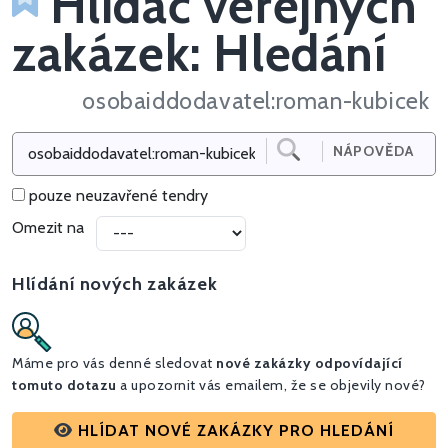
Hlídač veřejných
zakázek: Hledání
osobaiddodavatel:roman-kubicek
NÁPOVĚDA
pouze neuzavřené tendry
Omezit na
Hlídání nových zakázek
Máme pro vás denné sledovat
nové zakázky odpovídající
tomuto dotazu
a upozornit vás emailem, že se objevily nové?
HLÍDAT NOVÉ ZAKÁZKY PRO HLEDÁNÍ