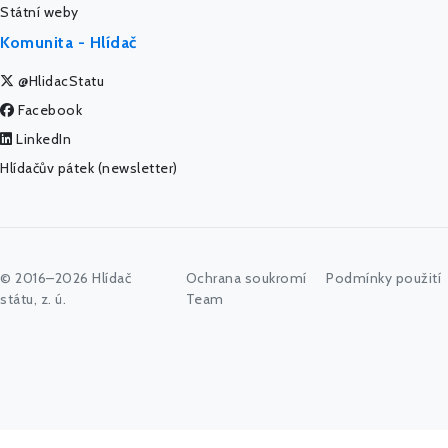
Státní weby
Komunita - Hlídač
@HlidacStatu
Facebook
LinkedIn
Hlídačův pátek (newsletter)
© 2016–2026 Hlídač
Ochrana soukromí
Podmínky použití
státu, z. ú.
Team
Začněte psát jméno úřadu, politika nebo co vás zajímá...