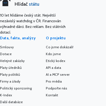
Hlídač
státu
10 let hlídáme český stát. Největší
nezávislý watchdog v ČR. Financován
výhradně dárci. Bez reklam. Bez státních
dotací.
Data, fakta, analýzy
O projektu
Smlouvy
Co jsme dokázali!
Dotace
Kdo jsme
Veřejné zakázky
Etický kodex
Platy úředníků
API a data
Platy politiků
AI a MCP server
Firmy a úřady
Pro média
Politický sponzoring
Podpořte nás
K-Index
Kontakt
Další databáze