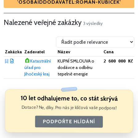
'OSOBAIDDODAVATEL:ROMAN-KUBICEK'
Nalezené veřejné zakázky
3 výsledky
Zakázka
Zadavatel
Název
Cena
Katastrální
KUPNÍ SMLOUVA o
2 600 000 Kč
úřad pro
dodávce a odběru
Jihočeský kraj
tepelné energie
10 let odhalujeme to, co stát skrývá
Dotace? Ne, díky. Pro nás je klíčová vaše podpora!
PODPOŘTE HLÍDÁNÍ