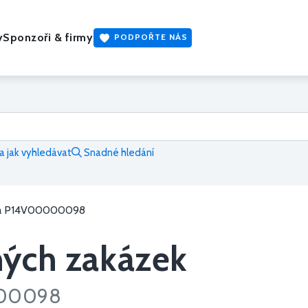
y
Sponzoři & firmy
PODPOŘTE NÁS
 jak vyhledávat
Snadné hledání
a P14V00000098
ných zakázek
000098