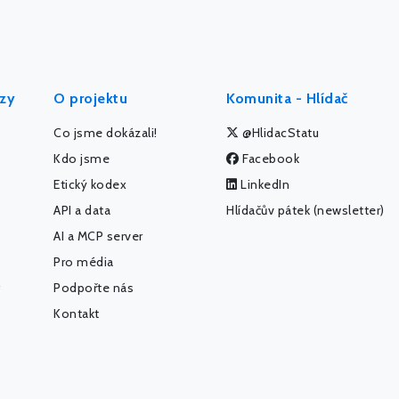
ýzy
O projektu
Komunita - Hlídač
Co jsme dokázali!
@HlidacStatu
Kdo jsme
Facebook
Etický kodex
LinkedIn
API a data
Hlídačův pátek (newsletter)
AI a MCP server
Pro média
Podpořte nás
Kontakt