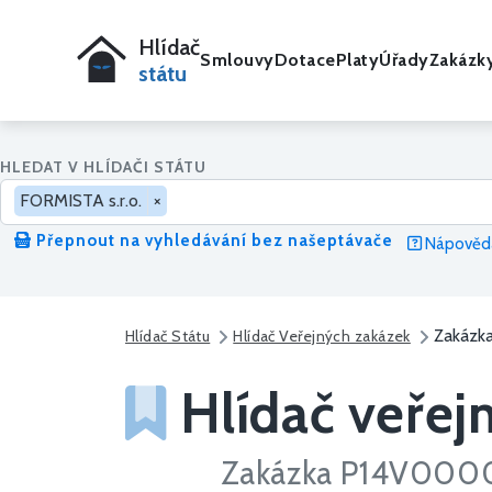
Hlídač
Smlouvy
Dotace
Platy
Úřady
Zakázk
státu
HLEDAT V HLÍDAČI STÁTU
FORMISTA s.r.o.
×
Přepnout na vyhledávání bez našeptávače
Nápověda
Zakázk
Hlídač Státu
Hlídač Veřejných zakázek
Hlídač veřej
Zakázka P14V00