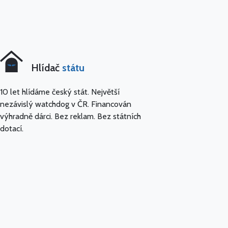
Hlídač
státu
10 let hlídáme český stát. Největší
nezávislý watchdog v ČR. Financován
výhradně dárci. Bez reklam. Bez státních
dotací.