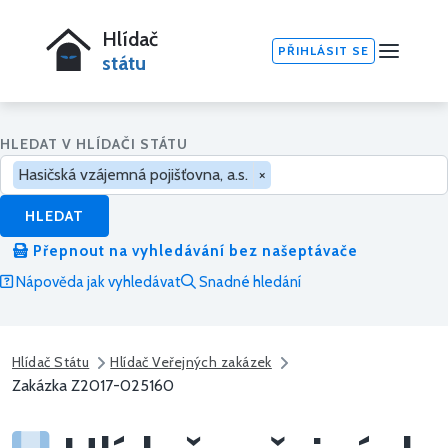
Hlídač
PŘIHLÁSIT SE
státu
HLEDAT V HLÍDAČI STÁTU
Hasičská vzájemná pojišťovna, a.s.
×
HLEDAT
Přepnout na vyhledávání bez našeptávače
Nápověda jak vyhledávat
Snadné hledání
Hlídač Státu
Hlídač Veřejných zakázek
Zakázka Z2017-025160