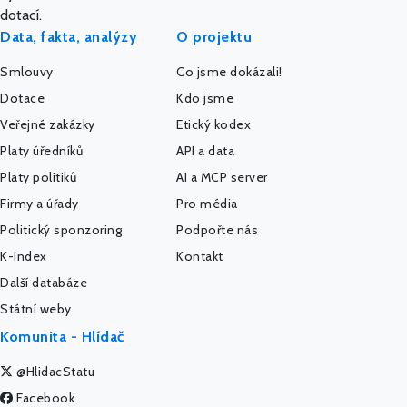
dotací.
Data, fakta, analýzy
O projektu
Smlouvy
Co jsme dokázali!
Dotace
Kdo jsme
Veřejné zakázky
Etický kodex
Platy úředníků
API a data
Platy politiků
AI a MCP server
Firmy a úřady
Pro média
Politický sponzoring
Podpořte nás
K-Index
Kontakt
Další databáze
Státní weby
Komunita - Hlídač
@HlidacStatu
Facebook