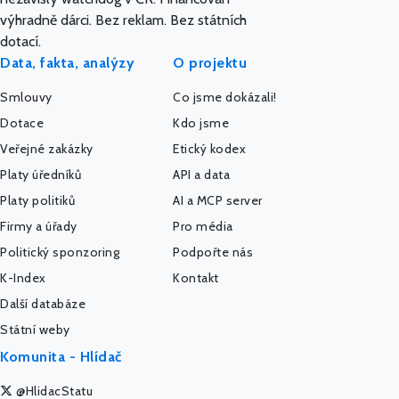
výhradně dárci. Bez reklam. Bez státních
dotací.
Data, fakta, analýzy
O projektu
Smlouvy
Co jsme dokázali!
Dotace
Kdo jsme
Veřejné zakázky
Etický kodex
Platy úředníků
API a data
Platy politiků
AI a MCP server
Firmy a úřady
Pro média
Politický sponzoring
Podpořte nás
K-Index
Kontakt
Další databáze
Státní weby
Komunita - Hlídač
@HlidacStatu