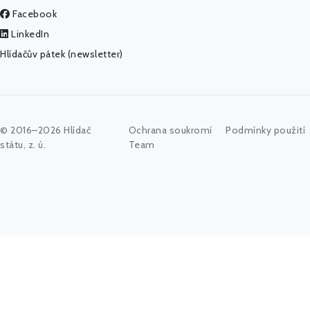
Facebook
LinkedIn
Hlídačův pátek (newsletter)
© 2016–2026 Hlídač
Ochrana soukromí
Podmínky použití
státu, z. ú.
Team
Začněte psát jméno úřadu, politika nebo co vás zajímá...