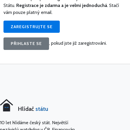
Státu.
Registrace je zdarma a je velmi jednoduchá
. Stačí
vám pouze platný email.
ZAREGISTRUJTE SE
, pokud jste již zaregistrováni.
PŘIHLASTE SE
Hlídač
státu
10 let hlídáme český stát. Největší
nezávislý watchdog v ČR. Financován