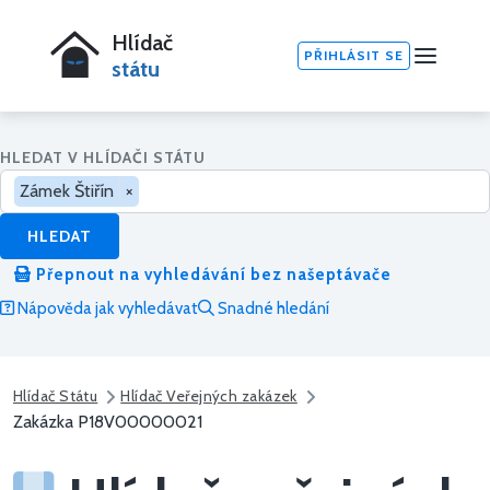
Hlídač
PŘIHLÁSIT SE
státu
HLEDAT V HLÍDAČI STÁTU
Zámek Štiřín
×
HLEDAT
Přepnout na vyhledávání bez našeptávače
Nápověda jak vyhledávat
Snadné hledání
Hlídač Státu
Hlídač Veřejných zakázek
Zakázka P18V00000021