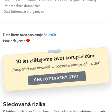
Obchody úřadu s firmami a osobami podporující politické strany
Úřad v dalších databázích
Další informace o organizaci
Data firem nám poskytuje
SalesKit
.
Moc děkujeme
10 let ztěžujeme život korupčníkům
Korupčníci nás nesnáší. Umožněte nám je dál hlídat!
CHCI OTEVŘENÝ STÁT
Sledovaná rizika
Přehled rizik, která u jednotlivých subjektů sledujeme za
rok