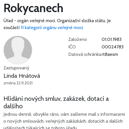
Rokycanech
Úřad - orgán veřejné moci.
Organizační složka státu.
Je
součástí
11 kategorií orgánu veřejné moci.
Založeno
01.01.1983
IČO
00024783
Datová schránka
rt8aesm
Zastupovaný
Linda Hnátová
změna 22.11.2021
Hlídání nových smluv, zakázek, dotací a
dalšího
Jednou denně, obvykle ráno, vám zašleme mail s informacemi
o nových smlouvách, veřejných zakázkách, dotacích a dalších
událostech týkajících se tohoto úřadu.