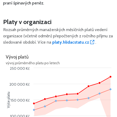
praní špinavých peněz.
Platy v organizaci
Rozsah průměrných manažerských měsíčních platů vedení
organizace (včetně odměn) přepočtených z ročního příjmu za
sledované období. Více na
platy.hlidacstatu.cz
.
Vývoj platů
vývoj průměrného platu po letech
250 000 Kč
200 000 Kč
Výše platu
150 000 Kč
100 000 Kč