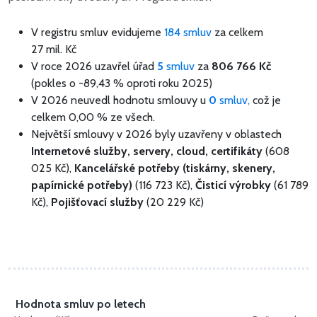
V registru smluv evidujeme
184 smluv
za celkem
27 mil. Kč
V roce 2026 uzavřel úřad
5
smluv
za
806 766 Kč
(pokles o -89,43 % oproti roku 2025)
V 2026 neuvedl hodnotu smlouvy u
0
smluv,
což je
celkem 0,00 % ze všech.
Největší smlouvy v 2026 byly uzavřeny v oblastech
Internetové služby, servery, cloud, certifikáty
(608
025 Kč),
Kancelářské potřeby (tiskárny, skenery,
papírnické potřeby)
(116 723 Kč),
Čisticí výrobky
(61 789
Kč),
Pojišťovací služby
(20 229 Kč)
Hodnota smluv po letech