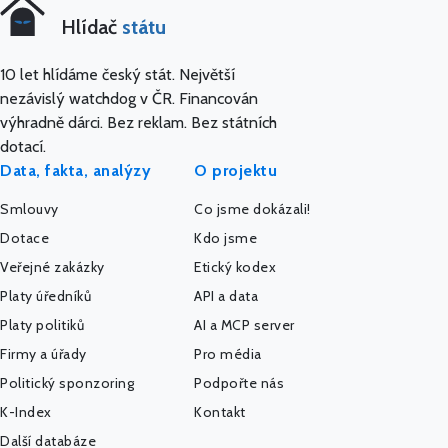
Hlídač
státu
10 let hlídáme český stát. Největší
nezávislý watchdog v ČR. Financován
výhradně dárci. Bez reklam. Bez státních
dotací.
Data, fakta, analýzy
O projektu
Smlouvy
Co jsme dokázali!
Dotace
Kdo jsme
Veřejné zakázky
Etický kodex
Platy úředníků
API a data
Platy politiků
AI a MCP server
Firmy a úřady
Pro média
Politický sponzoring
Podpořte nás
K-Index
Kontakt
Další databáze