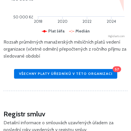
50 000 Kč
2018
2020
2022
2024
Plat šéfa
Medián
Highcharts.com
Rozsah průměrných manažerských měsíčních platů vedení
organizace (včetně odměn) přepočtených z ročního příjmu za
sledované období
57
VŠECHNY PLATY ÚŘEDNÍKŮ V TÉTO ORGANIZACI
Registr smluv
Detailní informace o smlouvách uzavřených úřadem za
poslední roky uvedených v registru smluv.