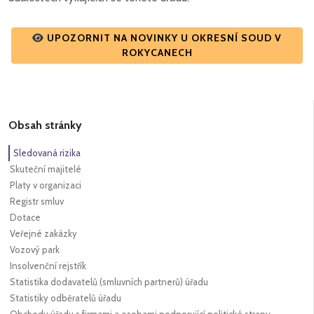
UPOZORNIT NA NOVINKY U OKRESNÍ SOUD V
ROKYCANECH
Obsah stránky
Sledovaná rizika
Skuteční majitelé
Platy v organizaci
Registr smluv
Dotace
Veřejné zakázky
Vozový park
Insolvenční rejstřík
Statistika dodavatelů (smluvních partnerů) úřadu
Statistiky odběratelů úřadu