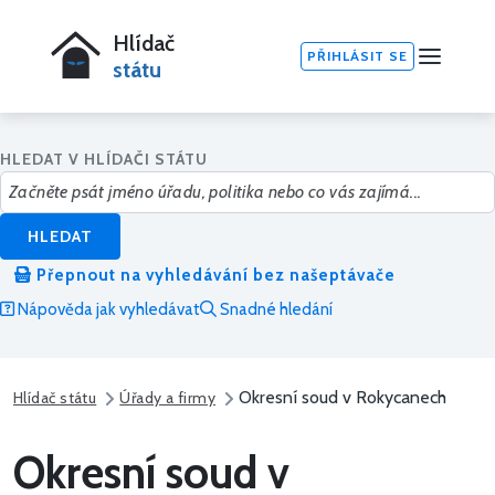
Hlídač
PŘIHLÁSIT SE
státu
HLEDAT V HLÍDAČI STÁTU
HLEDAT
Přepnout na vyhledávání bez našeptávače
Nápověda jak vyhledávat
Snadné hledání
Okresní soud v Rokycanech
Hlídač státu
Úřady a firmy
Okresní soud v