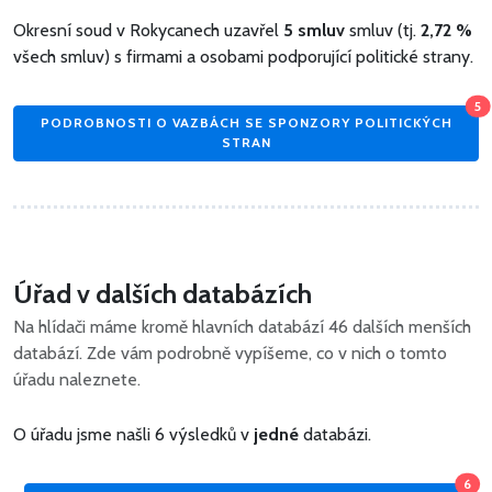
Okresní soud v Rokycanech uzavřel
5 smluv
smluv (tj.
2,72 %
všech smluv) s firmami a osobami podporující politické strany.
5
PODROBNOSTI O VAZBÁCH SE SPONZORY POLITICKÝCH
STRAN
Úřad v dalších databázích
Na hlídači máme kromě hlavních databází 46 dalších menších
databází. Zde vám podrobně vypíšeme, co v nich o tomto
úřadu naleznete.
O úřadu jsme našli 6 výsledků v
jedné
databázi.
6