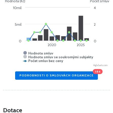
Hodnota (Kč)
Počet smluv
10mil
4
5mil
2
0
0
2020
2025
Hodnota smluv
Hodnota smluv se soukromými subjekty
Počet smluv bez ceny
Highcharts.com
184
PODROBNOSTI O SMLOUVÁCH ORGANIZACE
Dotace