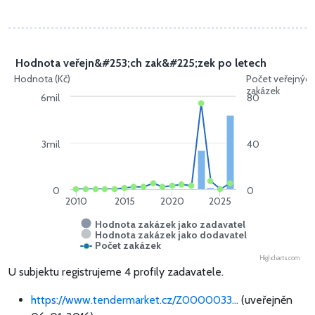
Hodnota veřejn&#253;ch zak&#225;zek po letech
Hodnota (Kč)
Počet veřejnýc
zakázek
6mil
80
3mil
40
0
0
2010
2015
2020
2025
Hodnota zakázek jako zadavatel
Hodnota zakázek jako dodavatel
Počet zakázek
Highcharts.com
U subjektu registrujeme 4 profily zadavatele.
https://www.tendermarket.cz/Z0000033...
(uveřejněn