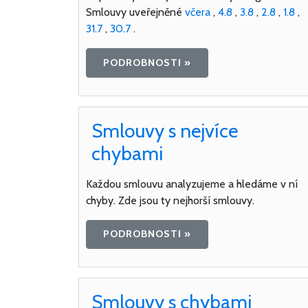
Smlouvy uveřejněné
včera
,
4.8
,
3.8
,
2.8
,
1.8
,
31.7
,
30.7
.
PODROBNOSTI »
Smlouvy s nejvíce
chybami
Každou smlouvu analyzujeme a hledáme v ní
chyby. Zde jsou ty nejhorší smlouvy.
PODROBNOSTI »
Smlouvy s chybami