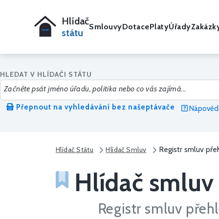
Hlídač
Smlouvy
Dotace
Platy
Úřady
Zakázk
státu
HLEDAT V HLÍDAČI STÁTU
Přepnout na vyhledávání bez našeptávače
Nápověda
Registr smluv přeh
Hlídač Státu
Hlídač Smluv
Hlídač smluv
Registr smluv přehl