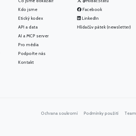
Co jsme dokázali!
@HlidacStatu
Kdo jsme
Facebook
Etický kodex
LinkedIn
API a data
Hlídačův pátek (newsletter)
AI a MCP server
Pro média
Podpořte nás
Kontakt
Ochrana soukromí
Podmínky použití
Team