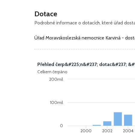
Dotace
Podrobné informace o dotacích, které úřad dostal
Úřad Moravskoslezská nemocnice Karviná - dost
Přehled čerp&#225;n&#237; dotac&#237; &#
Celkem čerpáno
200mil
100mil
0
2000
2002
2004