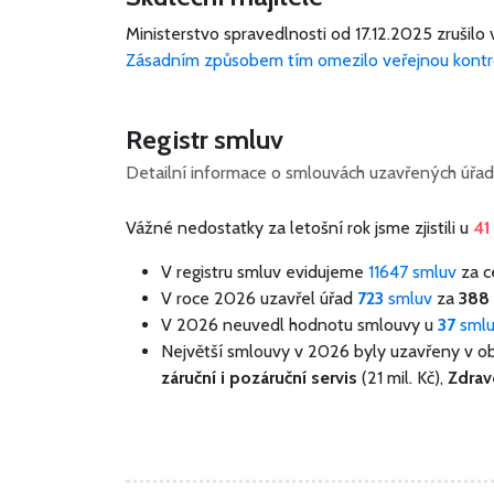
Ministerstvo spravedlnosti od 17.12.2025 zrušilo 
Zásadním způsobem tím omezilo veřejnou kontr
Registr smluv
Detailní informace o smlouvách uzavřených úřad
Vážné nedostatky za letošní rok jsme zjistili u
4
V registru smluv evidujeme
11647 smluv
za 
V roce 2026 uzavřel úřad
723
smluv
za
388 
V 2026 neuvedl hodnotu smlouvy u
37
sml
Největší smlouvy v 2026 byly uzavřeny v o
záruční i pozáruční servis
(21 mil. Kč),
Zdrav