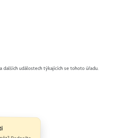
dalších událostech týkajících se tohoto úřadu.
ti
peněz? Podpořte