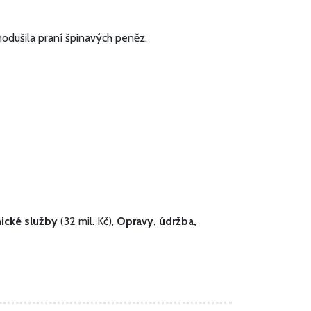
nodušila praní špinavých peněz.
nické služby
(32 mil. Kč),
Opravy, údržba,