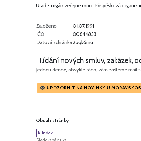
Úřad - orgán veřejné moci.
Příspěvková organiz
Založeno
01.07.1991
IČO
00844853
Datová schránka
2bqk6mu
Hlídání nových smluv, zakázek, do
Jednou denně, obvykle ráno, vám zašleme mail s 
UPOZORNIT NA NOVINKY U MORAVSKO
Obsah stránky
K-Index
Sledovaná rizika