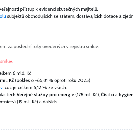
veřejnosti přístup k evidenci skutečných majitelů.
olu
subjektů obchodujících se státem, dostávajících dotace a zjed
em za poslední roky uvedených v registru smluv.
1
smluv.
celkem
6 mld. Kč
mil. Kč
(pokles o -65,81 % oproti roku 2025)
uv,
což je celkem 5,12 % ze všech.
blastech
Veřejné služby pro energie
(178 mil. Kč),
Čistící a hygie
otnictví
(19 mil. Kč) a dalších.