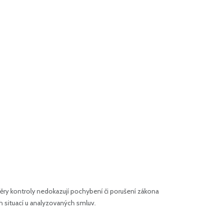
ry kontroly nedokazují pochybení či porušení zákona
h situací u analyzovaných smluv.