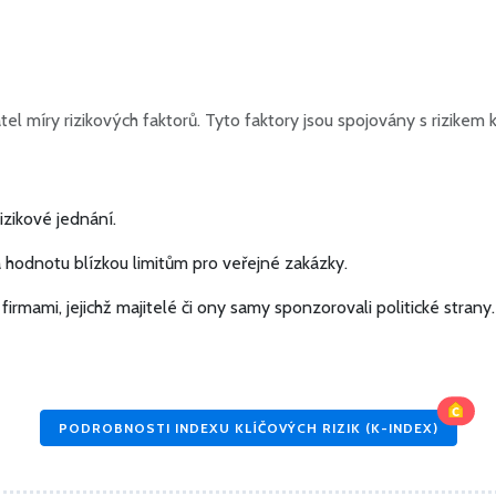
zatel míry rizikových faktorů. Tyto faktory jsou spojovány s rizi
zikové jednání.
hodnotu blízkou limitům pro veřejné zakázky.
firmami, jejichž majitelé či ony samy sponzorovali politické strany.
PODROBNOSTI INDEXU KLÍČOVÝCH RIZIK (K-INDEX)