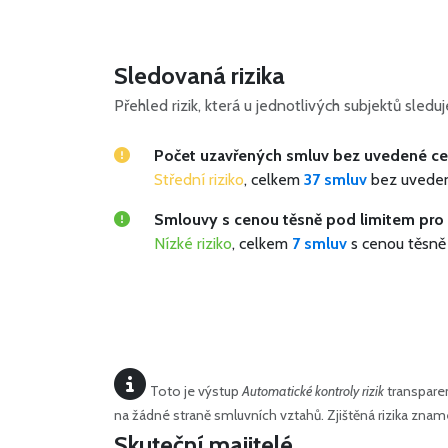
Sledovaná rizika
Přehled rizik, která u jednotlivých subjektů sled
Počet uzavřených smluv bez uvedené c
Střední riziko
, celkem
37 smluv
bez uvede
Smlouvy s cenou těsně pod limitem pro 
Nízké riziko
, celkem
7 smluv
s cenou těsně
Toto je výstup
Automatické kontroly rizik
transparen
na žádné straně smluvních vztahů. Zjištěná rizika zn
Skuteční majitelé