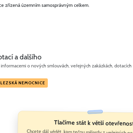
ace zřízená územním samosprávným celkem.
tací a dalšího
informacemi o nových smlouvách, veřejných zakázkách, dotacích a 
SLEZSKÁ NEMOCNICE
Tlačíme stát k větší otevřenos
Chcete dál vědět, kam tečou miliardy z veřejných 