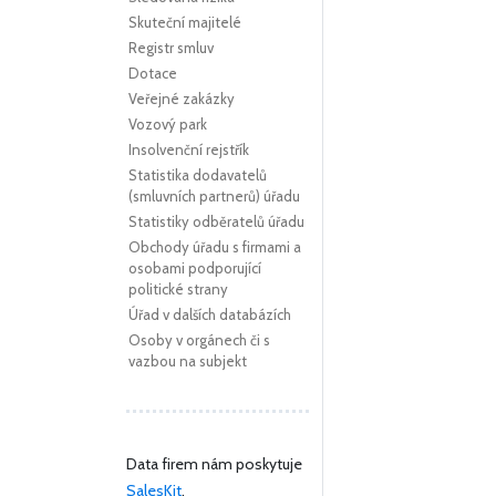
Skuteční majitelé
Registr smluv
Dotace
Veřejné zakázky
Vozový park
Insolvenční rejstřík
Statistika dodavatelů
(smluvních partnerů) úřadu
Statistiky odběratelů úřadu
Obchody úřadu s firmami a
osobami podporující
politické strany
Úřad v dalších databázích
Osoby v orgánech či s
vazbou na subjekt
Data firem nám poskytuje
SalesKit
.