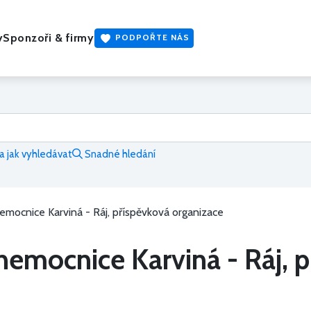
y
Sponzoři & firmy
PODPOŘTE NÁS
 jak vyhledávat
Snadné hledání
mocnice Karviná - Ráj, příspěvková organizace
nemocnice Karviná - Ráj, 