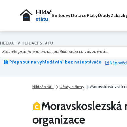
Hlídač
Smlouvy
Dotace
Platy
Úřady
Zakázk
státu
HLEDAT V HLÍDAČI STÁTU
Přepnout na vyhledávání bez našeptávače
Nápověda
Moravskoslezská ne
Hlídač státu
Úřady a firmy
Moravskoslezská 
organizace