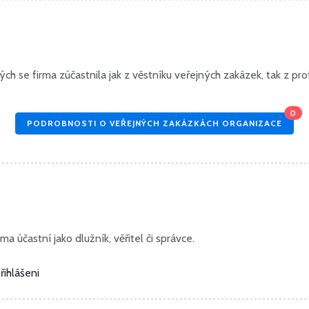
h se firma zúčastnila jak z věstníku veřejných zakázek, tak z prof
0
PODROBNOSTI O VEŘEJNÝCH ZAKÁZKÁCH ORGANIZACE
ma účastní jako dlužník, věřitel či správce.
řihlášeni