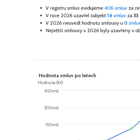
V registru smluv evidujeme
406 smluv
za c
V roce 2026 uzavřel subjekt
14
smluv
za
33 
V 2026 neuvedl hodnotu smlouvy u
0
smlu
Největší smlouvy v 2026 byly uzavřeny v o
Hodnota smluv po letech
Hodnota (Kč)
450mil
300mil
150mil