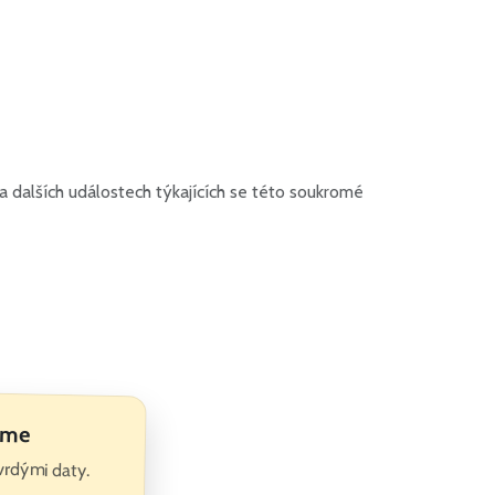
 dalších událostech týkajících se této soukromé
jeme
vrdými daty.