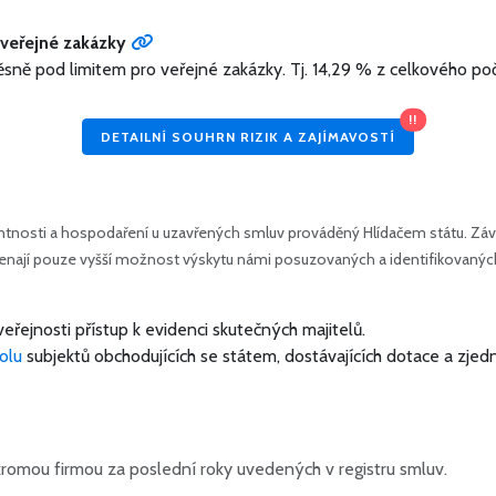
veřejné zakázky
ěsně pod limitem pro veřejné zakázky.
Tj. 14,29 % z celkového poč
!!
DETAILNÍ SOUHRN RIZIK A ZAJÍMAVOSTÍ
tnosti a hospodaření u uzavřených smluv prováděný Hlídačem státu. Závě
amenají pouze vyšší možnost výskytu námi posuzovaných a identifikovanýc
veřejnosti přístup k evidenci skutečných majitelů.
olu
subjektů obchodujících se státem, dostávajících dotace a zjed
romou firmou za poslední roky uvedených v registru smluv.