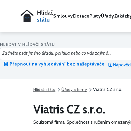
Hlídač
Smlouvy
Dotace
Platy
Úřady
Zakázk
státu
HLEDAT V HLÍDAČI STÁTU
Přepnout na vyhledávání bez našeptávače
Nápověda
Viatris CZ s.r.o.
Hlídač státu
Úřady a firmy
Viatris CZ s.r.o.
Soukromá firma.
Společnost s ručením omezený