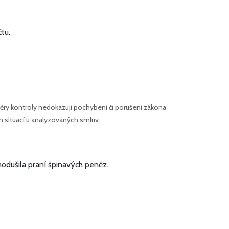
tu.
ry kontroly nedokazují pochybení či porušení zákona
h situací u analyzovaných smluv.
nodušila praní špinavých peněz.