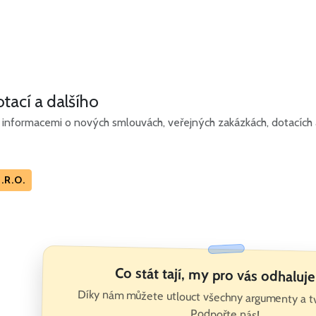
tací a dalšího
informacemi o nových smlouvách, veřejných zakázkách, dotacích a
.R.O.
Co stát tají, my pro vás odhalu
Díky nám můžete utlouct všechny argumenty a t
Podpořte nás!