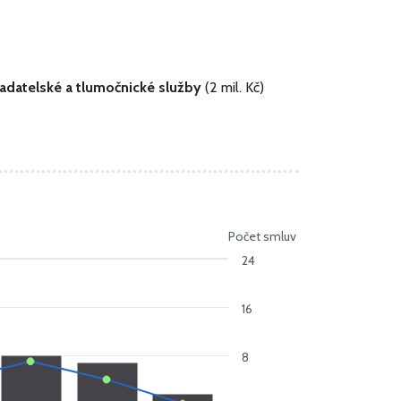
ladatelské a tlumočnické služby
(2 mil. Kč)
Počet smluv
24
16
8