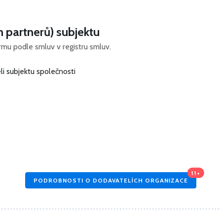
h partnerů) subjektu
irmu podle smluv v registru smluv.
i subjektu společnosti
11+
PODROBNOSTI O DODAVATELÍCH ORGANIZACE