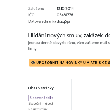
Založeno
13.10.2014
IČO
03481778
Datová schránka
dcaq5pi
Hlídání nových smluv, zakázek, do
Jednou denně, obvykle ráno, vám zašleme mail s 
firmy.
UPOZORNIT NA NOVINKY U VIATRIS CZ S
Obsah stránky
Sledovaná rizika
Skuteční majitelé
Registr smluv