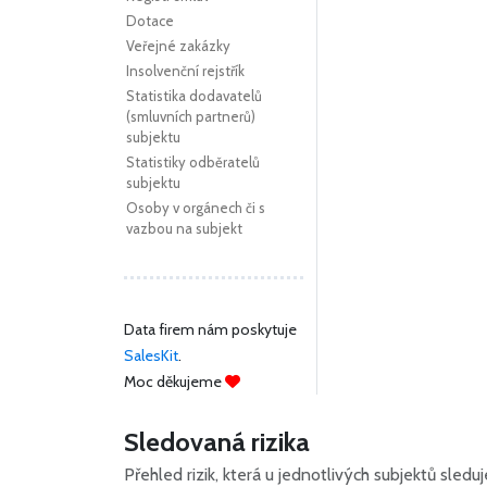
Dotace
Veřejné zakázky
Insolvenční rejstřík
Statistika dodavatelů
(smluvních partnerů)
subjektu
Statistiky odběratelů
subjektu
Osoby v orgánech či s
vazbou na subjekt
Data firem nám poskytuje
SalesKit
.
Moc děkujeme
Sledovaná rizika
Přehled rizik, která u jednotlivých subjektů sled