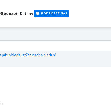
y
Sponzoři & firmy
PODPOŘTE NÁS
 jak vyhledávat
Snadné hledání
m.