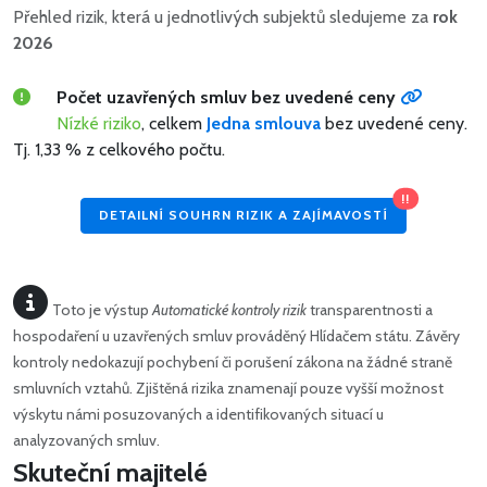
Přehled rizik, která u jednotlivých subjektů sledujeme za
rok
2026
Počet uzavřených smluv bez uvedené ceny
Nízké riziko
, celkem
Jedna smlouva
bez uvedené ceny.
Tj. 1,33 % z celkového počtu.
!!
DETAILNÍ SOUHRN RIZIK A ZAJÍMAVOSTÍ
Toto je výstup
Automatické kontroly rizik
transparentnosti a
hospodaření u uzavřených smluv prováděný Hlídačem státu. Závěry
kontroly nedokazují pochybení či porušení zákona na žádné straně
smluvních vztahů. Zjištěná rizika znamenají pouze vyšší možnost
výskytu námi posuzovaných a identifikovaných situací u
analyzovaných smluv.
Skuteční majitelé