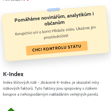
Pomáháme novinářům, analytikům i
občanům
Korupčníci sní o konci Hlídače státu. Ukažme jim
prostředníček!
CHCI KONTROLU STÁTU
K-Index
Index klíčových rizik - zkráceně K–Index, je ukazatel míry
rizikových faktorů. Tyto faktory jsou spojovány s rizikem
korupce a nehospodárným nakládáním veřejných peněz.