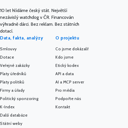
10 let hlídáme český stát. Největší
nezávislý watchdog v ČR. Financován
výhradně dárci. Bez reklam. Bez státních
dotací.
Data, fakta, analýzy
O projektu
Smlouvy
Co jsme dokázali!
Dotace
Kdo jsme
Veřejné zakázky
Etický kodex
Platy úředníků
API a data
Platy politiků
AI a MCP server
Firmy a úřady
Pro média
Politický sponzoring
Podpořte nás
K-Index
Kontakt
Další databáze
Státní weby