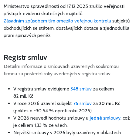
Ministerstvo spravedlnosti od 17.12.2025 zrušilo veřejnosti
přístup k evidenci skutečných majitelů.
Zásadním způsobem tím omezilo veřejnou kontrolu
subjektů
obchodujících se státem, dostávajících dotace a zjednodušila
praní špinavých peněz.
Registr smluv
Detailní informace o smlouvách uzavřených soukromou
firmou za poslední roky uvedených v registru smluv.
V registru smluv evidujeme
348 smluv
za celkem
82 mil. Kč
V roce 2026 uzavřel subjekt
75
smluv
za
20 mil. Kč
(pokles o -30,54 % oproti roku 2025)
V 2026 neuvedl hodnotu smlouvy u
jedné
smlouvy,
což
je celkem 1,33 % ze všech.
Největší smlouvy v 2026 byly uzavřeny v oblastech