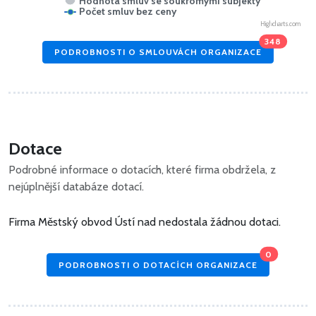
Hodnota smluv se soukromými subjekty
Počet smluv bez ceny
Highcharts.com
348
PODROBNOSTI O SMLOUVÁCH ORGANIZACE
Dotace
Podrobné informace o dotacích, které firma obdržela, z
nejúplnější databáze dotací.
Firma Městský obvod Ústí nad nedostala žádnou dotaci.
0
PODROBNOSTI O DOTACÍCH ORGANIZACE