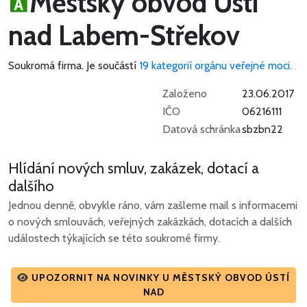
Městský obvod Ústí
nad Labem-Střekov
Soukromá firma.
Je součástí
19 kategorií orgánu veřejné moci.
Založeno
23.06.2017
IČO
06216111
Datová schránka
sbzbn22
Hlídání nových smluv, zakázek, dotací a
dalšího
Jednou denně, obvykle ráno, vám zašleme mail s informacemi
o nových smlouvách, veřejných zakázkách, dotacích a dalších
událostech týkajících se této soukromé firmy.
UPOZORNIT NA NOVINKY U MĚSTSKÝ OBVOD ÚSTÍ
NAD