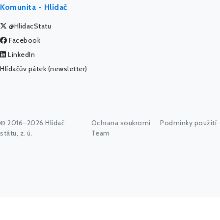
Komunita - Hlídač
@HlidacStatu
Facebook
LinkedIn
Hlídačův pátek (newsletter)
© 2016–2026 Hlídač
Ochrana soukromí
Podmínky použití
státu, z. ú.
Team
Začněte psát jméno úřadu, politika nebo co vás zajímá...