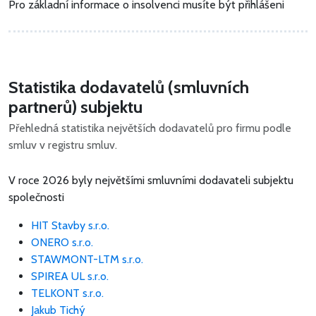
Pro základní informace o insolvenci musíte být přihlášeni
Statistika dodavatelů (smluvních
partnerů) subjektu
Přehledná statistika největších dodavatelů pro firmu podle
smluv v registru smluv.
V roce 2026 byly největšími smluvními dodavateli subjektu
společnosti
HIT Stavby s.r.o.
ONERO s.r.o.
STAWMONT-LTM s.r.o.
SPIREA UL s.r.o.
TELKONT s.r.o.
Jakub Tichý