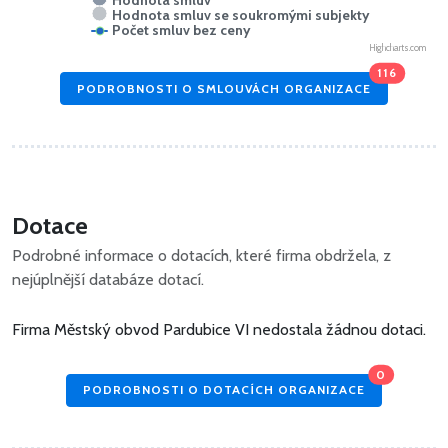
Hodnota smluv
Hodnota smluv se soukromými subjekty
Počet smluv bez ceny
Highcharts.com
116
PODROBNOSTI O SMLOUVÁCH ORGANIZACE
Dotace
Podrobné informace o dotacích, které firma obdržela, z
nejúplnější databáze dotací.
Firma Městský obvod Pardubice VI nedostala žádnou dotaci.
0
PODROBNOSTI O DOTACÍCH ORGANIZACE