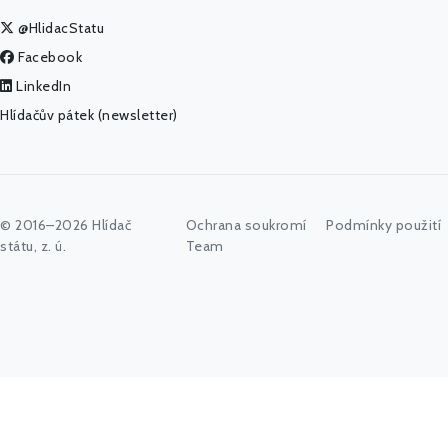
@HlidacStatu
Facebook
LinkedIn
Hlídačův pátek (newsletter)
© 2016–2026 Hlídač
Ochrana soukromí
Podmínky použití
státu, z. ú.
Team
Začněte psát jméno úřadu, politika nebo co vás zajímá...