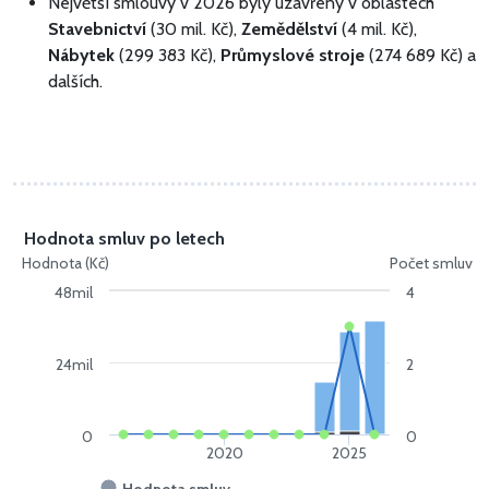
Největší smlouvy v 2026 byly uzavřeny v oblastech
Stavebnictví
(30 mil. Kč),
Zemědělství
(4 mil. Kč),
Nábytek
(299 383 Kč),
Průmyslové stroje
(274 689 Kč) a
dalších.
Hodnota smluv po letech
Hodnota (Kč)
Počet smluv
48mil
4
24mil
2
0
0
2020
2025