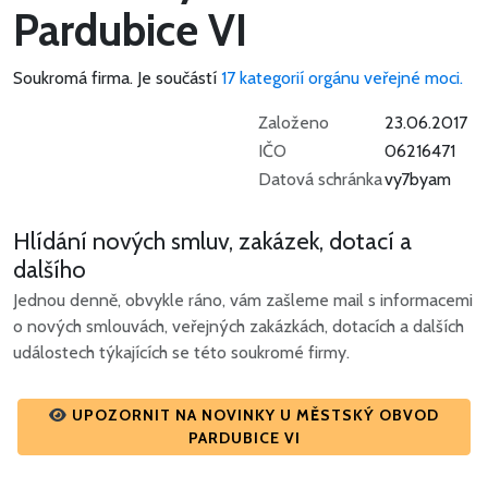
Pardubice VI
Soukromá firma.
Je součástí
17 kategorií orgánu veřejné moci.
Založeno
23.06.2017
IČO
06216471
Datová schránka
vy7byam
Hlídání nových smluv, zakázek, dotací a
dalšího
Jednou denně, obvykle ráno, vám zašleme mail s informacemi
o nových smlouvách, veřejných zakázkách, dotacích a dalších
událostech týkajících se této soukromé firmy.
UPOZORNIT NA NOVINKY U MĚSTSKÝ OBVOD
PARDUBICE VI