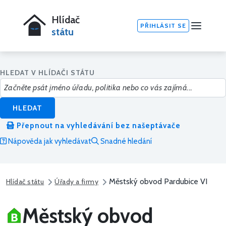
Hlídač
PŘIHLÁSIT SE
státu
HLEDAT V HLÍDAČI STÁTU
HLEDAT
Přepnout na vyhledávání bez našeptávače
Nápověda jak vyhledávat
Snadné hledání
Městský obvod Pardubice VI
Hlídač státu
Úřady a firmy
Městský obvod