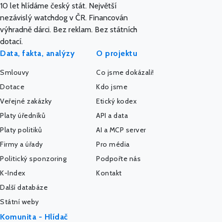
10 let hlídáme český stát. Největší
nezávislý watchdog v ČR. Financován
výhradně dárci. Bez reklam. Bez státních
dotací.
Data, fakta, analýzy
O projektu
Smlouvy
Co jsme dokázali!
Dotace
Kdo jsme
Veřejné zakázky
Etický kodex
Platy úředníků
API a data
Platy politiků
AI a MCP server
Firmy a úřady
Pro média
Politický sponzoring
Podpořte nás
K-Index
Kontakt
Další databáze
Státní weby
Komunita - Hlídač