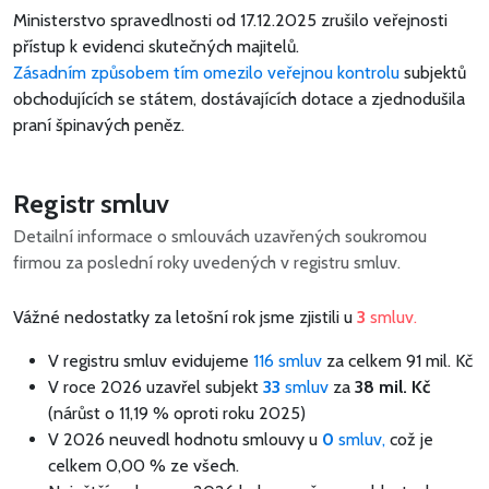
Ministerstvo spravedlnosti od 17.12.2025 zrušilo veřejnosti
přístup k evidenci skutečných majitelů.
Zásadním způsobem tím omezilo veřejnou kontrolu
subjektů
obchodujících se státem, dostávajících dotace a zjednodušila
praní špinavých peněz.
Registr smluv
Detailní informace o smlouvách uzavřených soukromou
firmou za poslední roky uvedených v registru smluv.
Vážné nedostatky za letošní rok jsme zjistili u
3
smluv.
V registru smluv evidujeme
116 smluv
za celkem
91 mil. Kč
V roce 2026 uzavřel subjekt
33
smluv
za
38 mil. Kč
(nárůst o 11,19 % oproti roku 2025)
V 2026 neuvedl hodnotu smlouvy u
0
smluv,
což je
celkem 0,00 % ze všech.