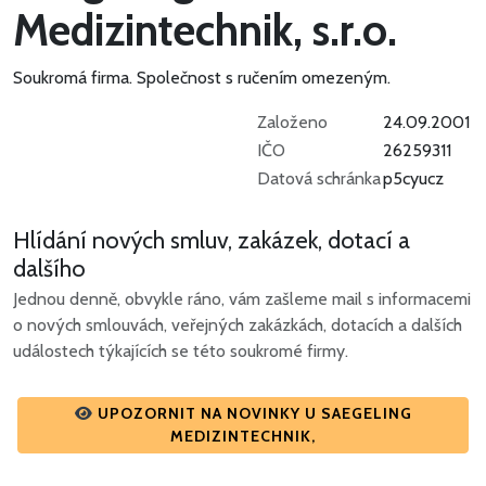
Medizintechnik, s.r.o.
Soukromá firma.
Společnost s ručením omezeným.
Založeno
24.09.2001
IČO
26259311
Datová schránka
p5cyucz
Hlídání nových smluv, zakázek, dotací a
dalšího
Jednou denně, obvykle ráno, vám zašleme mail s informacemi
o nových smlouvách, veřejných zakázkách, dotacích a dalších
událostech týkajících se této soukromé firmy.
UPOZORNIT NA NOVINKY U SAEGELING
MEDIZINTECHNIK,