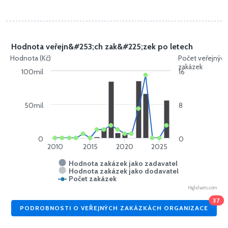
Hodnota veřejn&#253;ch zak&#225;zek po letech
Hodnota (Kč)
Počet veřejnýc
zakázek
100mil
16
50mil
8
0
0
2010
2015
2020
2025
Hodnota zakázek jako zadavatel
Hodnota zakázek jako dodavatel
Počet zakázek
Highcharts.com
37
PODROBNOSTI O VEŘEJNÝCH ZAKÁZKÁCH ORGANIZACE