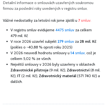
Detailní informace o smlouvách uzavřených soukromou
firmou za poslední roky uvedených v registru smluv.
Vážné nedostatky za letošní rok jsme zjistili u
7
smluv.
V registru smluv evidujeme
4475 smluv
za celkem
479 mil. Kč
V roce 2026 uzavřel subjekt
279
smluv
za
28 mil. Kč
(pokles o -40,88 % oproti roku 2025)
V 2026 neuvedl hodnotu smlouvy u
14
smluv,
což je
celkem 5,02 % ze všech.
Největší smlouvy v 2026 byly uzavřeny v oblastech
Zdravotnické přístroje
(9 mil. Kč),
Zdravotnictví
(8 mil.
Kč),
IT
(2 mil. Kč),
Zdravotnický materiál
(571 740 Kč) a
dalších.