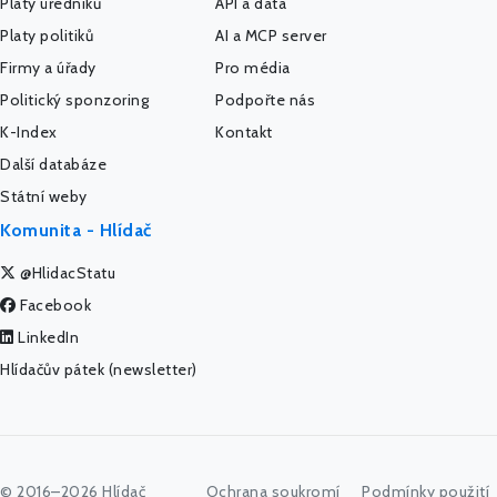
Platy úředníků
API a data
Platy politiků
AI a MCP server
Firmy a úřady
Pro média
Politický sponzoring
Podpořte nás
K-Index
Kontakt
Další databáze
Státní weby
Komunita - Hlídač
@HlidacStatu
Facebook
LinkedIn
Hlídačův pátek (newsletter)
© 2016–2026 Hlídač
Ochrana soukromí
Podmínky použití