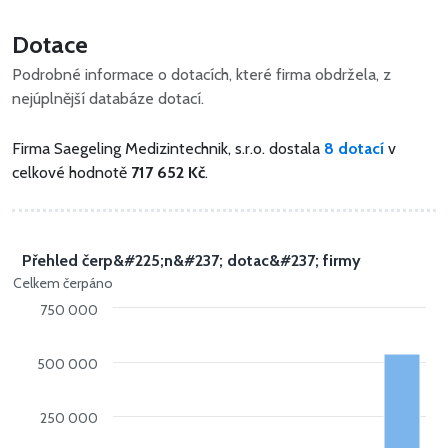
Dotace
Podrobné informace o dotacích, které firma obdržela, z
nejúplnější databáze dotací.
Firma Saegeling Medizintechnik, s.r.o. dostala
8 dotací
v
celkové hodnotě
717 652 Kč
.
Přehled čerp&#225;n&#237; dotac&#237; firmy
Celkem čerpáno
750 000
500 000
250 000