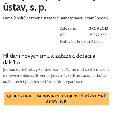
ústav, s. p.
Firma (spolu)vlastněná státem či samosprávou.
Státní podnik.
Založeno
27.09.2012
IČO
29372259
Datová schránka
n62kuhr
Hlídání nových smluv, zakázek, dotací a
dalšího
Jednou denně, obvykle ráno, vám zašleme mail s informacemi
o nových smlouvách, veřejných zakázkách, dotacích a dalších
událostech týkajících se této státní organizace.
UPOZORNIT NA NOVINKY U VOJENSKÝ VÝZKUMNÝ
ÚSTAV, S. P.