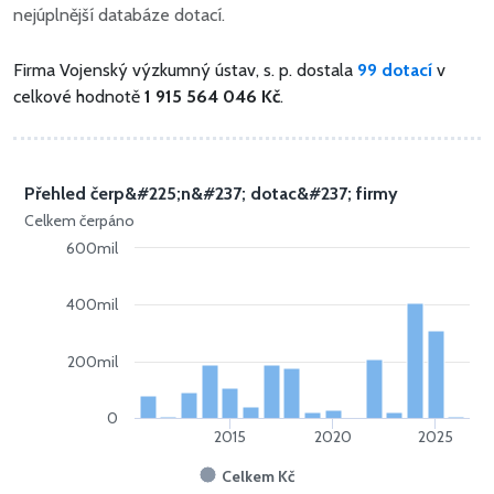
nejúplnější databáze dotací.
Firma Vojenský výzkumný ústav, s. p. dostala
99 dotací
v
celkové hodnotě
1 915 564 046 Kč
.
Přehled čerp&#225;n&#237; dotac&#237; firmy
Celkem čerpáno
600mil
400mil
200mil
0
2015
2020
2025
Celkem Kč