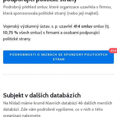
Podrobný přehled smluv, které organizace uzavřela s firmou,
která sponzorovala politické straný (nebo její majitel).
Vojenský výzkumný ústav, s. p. uzavřel
414 smluv
smluv (tj.
10,75 %
všech smluv) s firmami a osobami podporující
politické strany.
414
PODROBNOSTI O VAZBÁCH SE SPONZORY POLITICKÝCH
STRAN
Subjekt v dalších databázích
Na hlídači máme kromě hlavních databází 46 dalších menších
databází. Zde vám podrobně vypíšeme, co v nich o této
organizaci naleznete.