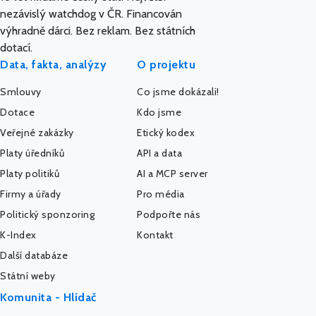
nezávislý watchdog v ČR. Financován
výhradně dárci. Bez reklam. Bez státních
dotací.
Data, fakta, analýzy
O projektu
Smlouvy
Co jsme dokázali!
Dotace
Kdo jsme
Veřejné zakázky
Etický kodex
Platy úředníků
API a data
Platy politiků
AI a MCP server
Firmy a úřady
Pro média
Politický sponzoring
Podpořte nás
K-Index
Kontakt
Další databáze
Státní weby
Komunita - Hlídač