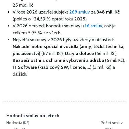
25 mld. Kč
V roce 2026 uzavřel subjekt
269
smluv
za
348 mil. Kč
(pokles o -24,59 % oproti roku 2025)
V 2026 neuvedl hodnotu smlouvy u
16
smluv,
což je
celkem 5,95 % ze všech.
Největší smlouvy v 2026 byly uzavřeny v oblastech
Nákladní nebo speciální vozidla (army, těžká technika,
příslušenství)
(87 mil. Kč),
Dary a dotace
(56 mil. Kč),
Bezpečnostní a ochranné vybavení a údržba
(6 mil. Kč),
IT Software (krabicový SW, licence, …)
(3 mil. Kč) a
dalších.
Hodnota smluv po letech
Hodnota (Kč)
Počet smluv