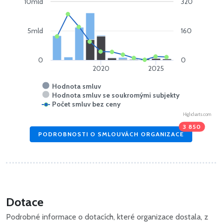
10mld
320
5mld
160
0
0
2020
2025
Hodnota smluv
Hodnota smluv se soukromými subjekty
Počet smluv bez ceny
Highcharts.com
3 850
PODROBNOSTI O SMLOUVÁCH ORGANIZACE
Dotace
Podrobné informace o dotacích, které organizace dostala, z