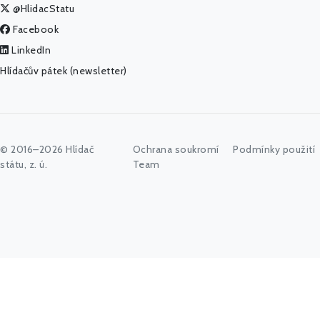
@HlidacStatu
Facebook
LinkedIn
Hlídačův pátek (newsletter)
© 2016–2026 Hlídač
Ochrana soukromí
Podmínky použití
státu, z. ú.
Team
Začněte psát jméno úřadu, politika nebo co vás zajímá...