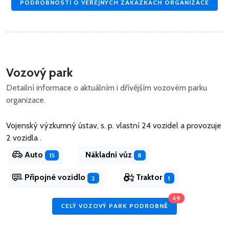
PODROBNOSTI O VEŘEJNÝCH ZAKÁZKÁCH ORGANIZACE
Vozový park
Detailní informace o aktuálním i dřívějším vozovém parku
organizace.
Vojenský výzkumný ústav, s. p. vlastní 24 vozidel
a
provozuje
2 vozidla .
Auto
Nákladní vůz
15
8
Přípojné vozidlo
Traktor
2
1
49
CELÝ VOZOVÝ PARK PODROBNĚ