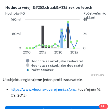
Hodnota veřejn&#253;ch zak&#225;zek po letech
Hodnota (Kč)
Počet veřejných
zakázek
160mil
48
80mil
24
0
0
2010
2015
2020
2025
Hodnota zakázek jako zadavatel
Hodnota zakázek jako dodavatel
Počet zakázek
Highcharts.com
U subjektu registrujeme jeden profil zadavatele.
https://www.vhodne-uverejneni.cz/pro...
(uveřejněn 16.
09. 2013)
141