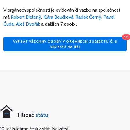
V orgánech společnosti je evidován či vazbu na společnost
má
Robert Bielený
,
Klára Boučková
,
Radek Černý
,
Pavel
Čuda
,
Aleš Dvořák
a
dalších 7 osob
.
12
VYPSAT VŠECHNY OSOBY V ORGÁNECH SUBJEKTU ČI S
VAZBOU NA NĚJ
Hlídač
státu
10 let hlídáme český stát. Největší