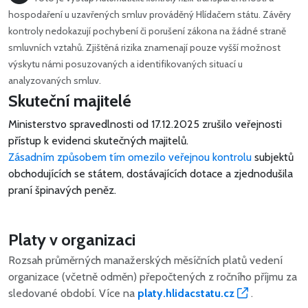
hospodaření u uzavřených smluv prováděný Hlídačem státu. Závěry
kontroly nedokazují pochybení či porušení zákona na žádné straně
smluvních vztahů. Zjištěná rizika znamenají pouze vyšší možnost
výskytu námi posuzovaných a identifikovaných situací u
analyzovaných smluv.
Skuteční majitelé
Ministerstvo spravedlnosti od 17.12.2025 zrušilo veřejnosti
přístup k evidenci skutečných majitelů.
Zásadním způsobem tím omezilo veřejnou kontrolu
subjektů
obchodujících se státem, dostávajících dotace a zjednodušila
praní špinavých peněz.
Platy v organizaci
Rozsah průměrných manažerských měsíčních platů vedení
organizace (včetně odměn) přepočtených z ročního příjmu za
sledované období. Více na
platy.hlidacstatu.cz
.