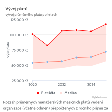
Vývoj platů
vývoj průměrného platu po letech
125 000 Kč
100 000 Kč
Výše platu
75 000 Kč
50 000 Kč
25 000 Kč
2020
2022
2024
Plat šéfa
Medián
Highcharts.com
Rozsah průměrných manažerských měsíčních platů vedení
organizace (včetně odměn) přepočtených z ročního příjmu za