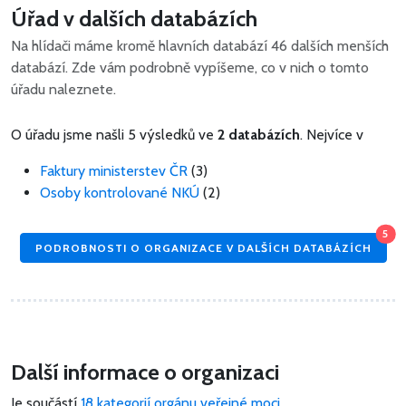
Úřad v dalších databázích
Na hlídači máme kromě hlavních databází 46 dalších menších
databází. Zde vám podrobně vypíšeme, co v nich o tomto
úřadu naleznete.
O úřadu jsme našli 5 výsledků ve
2 databázích
. Nejvíce v
Faktury ministerstev ČR
(3)
Osoby kontrolované NKÚ
(2)
5
PODROBNOSTI O ORGANIZACE V DALŠÍCH DATABÁZÍCH
Další informace o organizaci
Je součástí
18 kategorií orgánu veřejné moci.