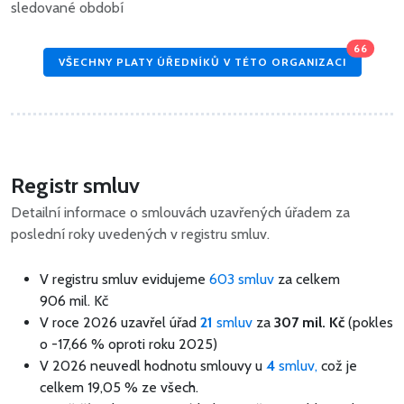
sledované období
66
VŠECHNY PLATY ÚŘEDNÍKŮ V TÉTO ORGANIZACI
Registr smluv
Detailní informace o smlouvách uzavřených úřadem za
poslední roky uvedených v registru smluv.
V registru smluv evidujeme
603 smluv
za celkem
906 mil. Kč
V roce 2026 uzavřel úřad
21
smluv
za
307 mil. Kč
(pokles
o -17,66 % oproti roku 2025)
V 2026 neuvedl hodnotu smlouvy u
4
smluv,
což je
celkem 19,05 % ze všech.