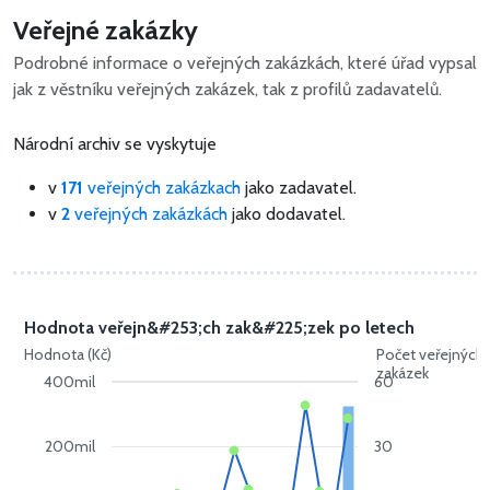
Veřejné zakázky
Podrobné informace o veřejných zakázkách, které úřad vypsal
jak z věstníku veřejných zakázek, tak z profilů zadavatelů.
Národní archiv se vyskytuje
v
171
veřejných zakázkach
jako zadavatel.
v
2
veřejných zakázkách
jako dodavatel.
Hodnota veřejn&#253;ch zak&#225;zek po letech
Hodnota (Kč)
Počet veřejných
zakázek
400mil
60
200mil
30