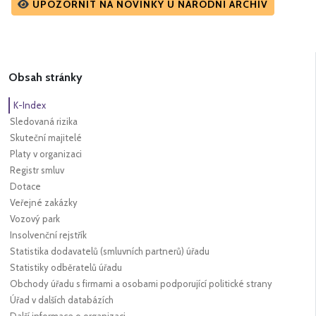
UPOZORNIT NA NOVINKY U NÁRODNÍ ARCHIV
Obsah stránky
K-Index
Sledovaná rizika
Skuteční majitelé
Platy v organizaci
Registr smluv
Dotace
Veřejné zakázky
Vozový park
Insolvenční rejstřík
Statistika dodavatelů (smluvních partnerů) úřadu
Statistiky odběratelů úřadu
Obchody úřadu s firmami a osobami podporující politické strany
Úřad v dalších databázích