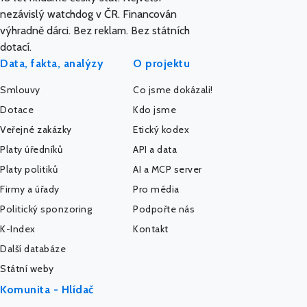
nezávislý watchdog v ČR. Financován
výhradně dárci. Bez reklam. Bez státních
dotací.
Data, fakta, analýzy
O projektu
Smlouvy
Co jsme dokázali!
Dotace
Kdo jsme
Veřejné zakázky
Etický kodex
Platy úředníků
API a data
Platy politiků
AI a MCP server
Firmy a úřady
Pro média
Politický sponzoring
Podpořte nás
K-Index
Kontakt
Další databáze
Státní weby
Komunita - Hlídač