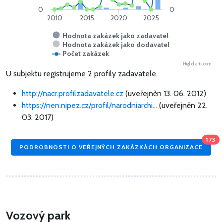
0
0
2010
2015
2020
2025
Hodnota zakázek jako zadavatel
Hodnota zakázek jako dodavatel
Počet zakázek
Highcharts.com
U subjektu registrujeme 2 profily zadavatele.
http://nacr.profilzadavatele.cz
(uveřejněn 13. 06. 2012)
https://nen.nipez.cz/profil/narodniarchi...
(uveřejněn 22.
03. 2017)
173
PODROBNOSTI O VEŘEJNÝCH ZAKÁZKÁCH ORGANIZACE
Vozový park