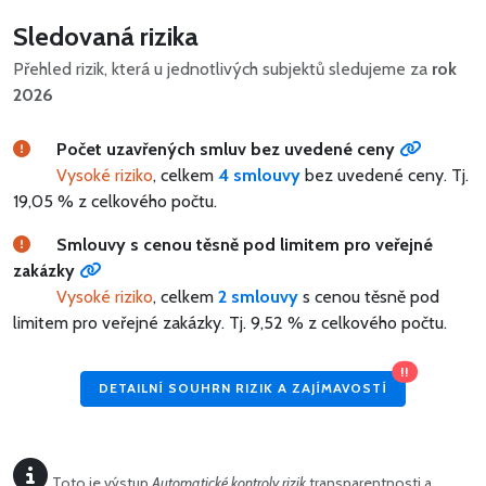
Sledovaná rizika
Přehled rizik, která u jednotlivých subjektů sledujeme za
rok
2026
Počet uzavřených smluv bez uvedené ceny
Vysoké riziko
, celkem
4 smlouvy
bez uvedené ceny.
Tj.
19,05 % z celkového počtu.
Smlouvy s cenou těsně pod limitem pro veřejné
zakázky
Vysoké riziko
, celkem
2 smlouvy
s cenou těsně pod
limitem pro veřejné zakázky.
Tj. 9,52 % z celkového počtu.
!!
DETAILNÍ SOUHRN RIZIK A ZAJÍMAVOSTÍ
Toto je výstup
Automatické kontroly rizik
transparentnosti a