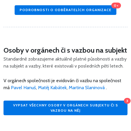
0+
PODROBNOSTI O ODBĚRATELÍCH ORGANIZACE
Osoby v orgánech či s vazbou na subjekt
Standardně zobrazujeme aktuálně platné působnosti a vazby
na subjekt a vazby, které existovali v posledních pěti letech.
V orgánech společnosti je evidován či vazbu na společnost
má
Pavel Hanuš
,
Matěj Kabátek
,
Martina Slaninová
.
3
VYPSAT VŠECHNY OSOBY V ORGÁNECH SUBJEKTU ČI S
VAZBOU NA NĚJ