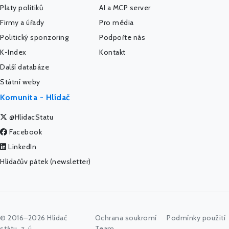
Platy politiků
AI a MCP server
Firmy a úřady
Pro média
Politický sponzoring
Podpořte nás
K-Index
Kontakt
Další databáze
Státní weby
Komunita - Hlídač
@HlidacStatu
Facebook
LinkedIn
Hlídačův pátek (newsletter)
© 2016–2026 Hlídač
Ochrana soukromí
Podmínky použití
státu, z. ú.
Team