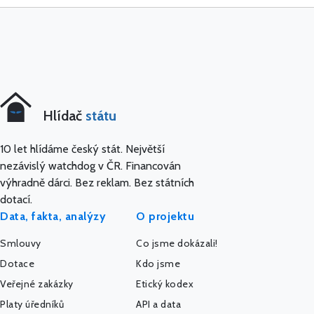
Hlídač
státu
10 let hlídáme český stát. Největší
nezávislý watchdog v ČR. Financován
výhradně dárci. Bez reklam. Bez státních
dotací.
Data, fakta, analýzy
O projektu
Smlouvy
Co jsme dokázali!
Dotace
Kdo jsme
Veřejné zakázky
Etický kodex
Platy úředníků
API a data