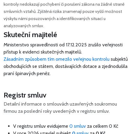
kontroly nedokazují pochybení či porušení zákona na žádné straně
smluvních vztahů. Zjištěná rizika znamenají pouze vyšší možnost
výskytu námi posuzovaných a identifikovaných situací u
analyzovaných smluv.
Skuteční majitelé
Ministerstvo spravedlnosti od 17.12.2025 zrušilo veřejnosti
přístup k evidenci skutečných majitelů.
Zásadním způsobem tím omezilo veřejnou kontrolu
subjektů
obchodujících se státem, dostávajících dotace a zjednodušila
praní špinavých peněz.
Registr smluv
Detailní informace o smlouvách uzavřených soukromou
firmou za poslední roky uvedených v registru smluv.
V registru smluv evidujeme
0 smluv
za celkem
0 Kč
V roce 2026 uzavřel subjekt
0
smluv
za
0 Kč