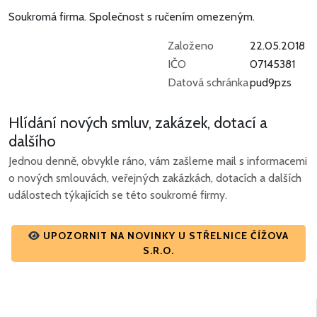
Soukromá firma.
Společnost s ručením omezeným.
Založeno
22.05.2018
IČO
07145381
Datová schránka
pud9pzs
Hlídání nových smluv, zakázek, dotací a
dalšího
Jednou denně, obvykle ráno, vám zašleme mail s informacemi
o nových smlouvách, veřejných zakázkách, dotacích a dalších
událostech týkajících se této soukromé firmy.
UPOZORNIT NA NOVINKY U STŘELNICE ČÍŽOVA
S.R.O.