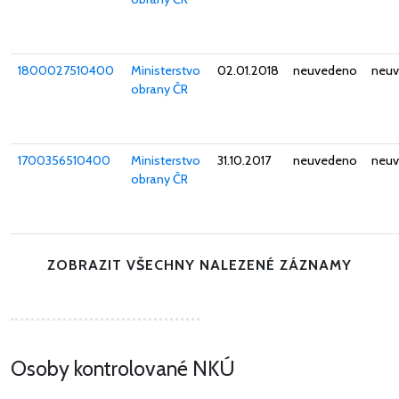
1800027510400
Ministerstvo
02.01.2018
neuvedeno
neu
obrany ČR
1700356510400
Ministerstvo
31.10.2017
neuvedeno
neu
obrany ČR
ZOBRAZIT VŠECHNY NALEZENÉ ZÁZNAMY
Osoby kontrolované NKÚ