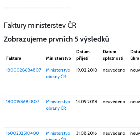
Faktury ministerstev ČR
Zobrazujeme prvních 5 výsledků
Datum
Datum
Dat
Faktura
Ministerstvo
přijetí
splatnosti
úhra
1800028684807
Ministerstvo
19.02.2018
neuvedeno
neu
obrany ČR
1800158684807
Ministerstvo
14.09.2018
neuvedeno
neu
obrany ČR
1600232510400
Ministerstvo
31.08.2016
neuvedeno
neu
obrany ČR