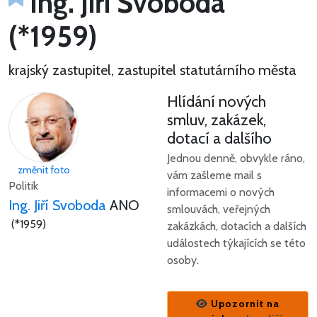
Ing. Jiří Svoboda
(*1959)
krajský zastupitel, zastupitel statutárního města
Hlídání nových
smluv, zakázek,
dotací a dalšího
Jednou denně, obvykle ráno,
změnit foto
vám zašleme mail s
Politik
informacemi o nových
Ing. Jiří Svoboda
ANO
smlouvách, veřejných
(*1959)
zakázkách, dotacích a dalších
událostech týkajících se této
osoby.
Upozornit na