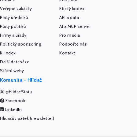
Veřejné zakázky
Etický kodex
Platy úředníků
API a data
Platy politiků
AI a MCP server
Firmy a úřady
Pro média
Politický sponzoring
Podpořte nás
K-Index
Kontakt
Další databáze
Státní weby
Komunita - Hlídač
@HlidacStatu
Facebook
LinkedIn
Hlídačův pátek (newsletter)