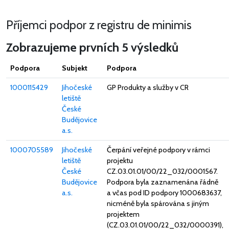
Příjemci podpor z registru de minimis
Zobrazujeme prvních 5 výsledků
Podpora
Subjekt
Podpora
1000115429
Jihočeské
GP Produkty a služby v CR
letiště
České
Budějovice
a.s.
1000705589
Jihočeské
Čerpání veřejné podpory v rámci
letiště
projektu
České
CZ.03.01.01/00/22_032/0001567.
Budějovice
Podpora byla zaznamenána řádně
a.s.
a včas pod ID podpory 1000683637,
nicméně byla spárována s jiným
projektem
(CZ.03.01.01/00/22_032/0000391),