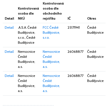
Kontrolovaná
Kontrolovaná
osoba dle
osoba dle
obchodního
Detail
NKÚ
rejstříku
IČ
Okres
Detail
.A.S.A. České
FCC České
25171941
České
Budějovice,
Budějovice,
Budějovice
s.r.o., České
s.r.o.
Budějovice
Detail
Nemocnice
Nemocnice
26068877
České
České
České
Budějovice
Budějovice,
Budějovice,
a.s.
a.s.
Detail
Nemocnice
Nemocnice
26068877
České
České
České
Budějovice
Budějovice,
Budějovice,
a.s.
a.s.