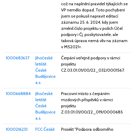
což na naplnění pravidel týkajících se
VP nemělo dopad. Toto pochybení
jsem se pokusil napravit editací
záznamu 25. 6. 2024, kdy jsem
změnil číslo projektu v polích Účel
podpory i Čj. poskytovatele, ale
taková úprava nemá vliv na záznam
v MS2021+.
1000683637
Jihočeské
Čerpání veřejné podpory v rámci
letiště
projektu
České
CZ.03.01.01/00/22_032/0001567.
Budějovice
a.s.
1000668884
Jihočeské
Pracovní místo s čerpáním
letiště
mzdových příspěvků v rámci
České
projektu
Budějovice
Z.03.01.01/00/22_019/0000685
a.s.
1000216251
FCC České
Projekt "Podpora odborného