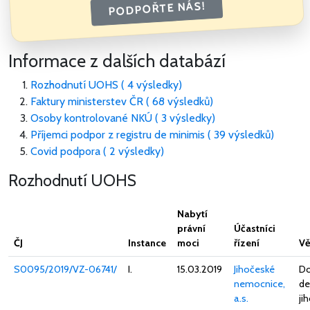
PODPOŘTE NÁS!
Informace z dalších databází
Rozhodnutí UOHS ( 4 výsledky)
Faktury ministerstev ČR ( 68 výsledků)
Osoby kontrolované NKÚ ( 3 výsledky)
Příjemci podpor z registru de minimis ( 39 výsledků)
Covid podpora ( 2 výsledky)
Rozhodnutí UOHS
Nabytí
právní
Účastníci
ČJ
Instance
moci
řízení
Vě
S0095/2019/VZ-06741/
I.
15.03.2019
Jihočeské
Do
nemocnice,
de
a.s.
ji