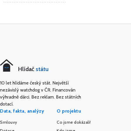
Hlídač
státu
10 let hlídáme český stát. Největší
nezávislý watchdog v ČR. Financován
výhradně dárci. Bez reklam. Bez státních
dotací.
Data, fakta, analýzy
O projektu
Smlouvy
Co jsme dokázali!
Dotace
Kdo jsme