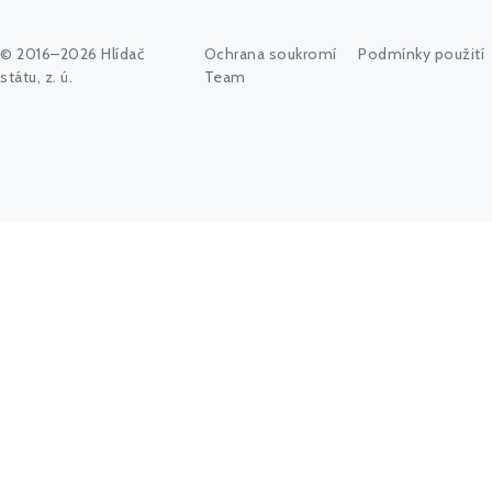
© 2016–2026 Hlídač
Ochrana soukromí
Podmínky použití
státu, z. ú.
Team
Začněte psát jméno úřadu, politika nebo co vás zajímá...