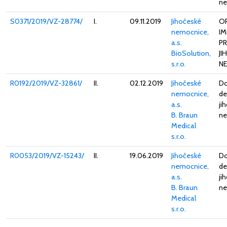
ne
S0371/2019/VZ-28774/
I.
09.11.2019
Jihočeské
O
nemocnice,
IM
a.s.
P
BioSolution,
JI
s.r.o.
N
R0192/2019/VZ-32861/
II.
02.12.2019
Jihočeské
Do
nemocnice,
de
a.s.
ji
B. Braun
ne
Medical
s.r.o.
R0053/2019/VZ-15243/
II.
19.06.2019
Jihočeské
Do
nemocnice,
de
a.s.
ji
B. Braun
ne
Medical
s.r.o.